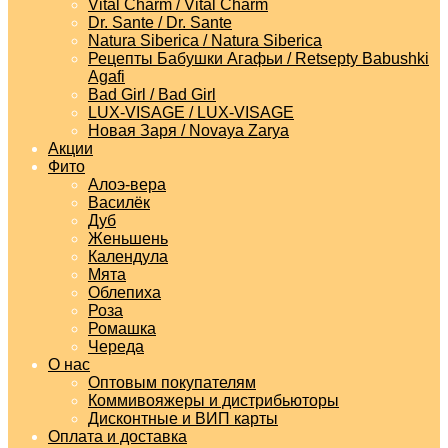
Vital Charm / Vital Charm
Dr. Sante / Dr. Sante
Natura Siberica / Natura Siberica
Рецепты Бабушки Агафьи / Retsepty Babushki
Agafi
Bad Girl / Bad Girl
LUX-VISAGE / LUX-VISAGE
Новая Заря / Novaya Zarya
Акции
Фито
Алоэ-вера
Василёк
Дуб
Женьшень
Календула
Мята
Облепиха
Роза
Ромашка
Череда
О нас
Оптовым покупателям
Коммивояжеры и дистрибьюторы
Дисконтные и ВИП карты
Оплата и доставка