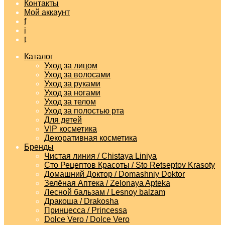
Контакты
Мой аккаунт
f
i
t
Каталог
Уход за лицом
Уход за волосами
Уход за руками
Уход за ногами
Уход за телом
Уход за полостью рта
Для детей
VIP косметика
Декоративная косметика
Бренды
Чистая линия / Chistaya Liniya
Сто Рецептов Красоты / Sto Retseptov Krasoty
Домашний Доктор / Domashniy Doktor
Зелёная Аптека / Zelonaya Apteka
Лесной бальзам / Lesnoy balzam
Дракоша / Drakosha
Принцесса / Princessa
Dolce Vero / Dolce Vero