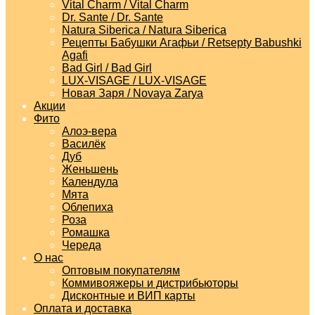
Vital Charm / Vital Charm
Dr. Sante / Dr. Sante
Natura Siberica / Natura Siberica
Рецепты Бабушки Агафьи / Retsepty Babushki
Agafi
Bad Girl / Bad Girl
LUX-VISAGE / LUX-VISAGE
Новая Заря / Novaya Zarya
Акции
Фито
Алоэ-вера
Василёк
Дуб
Женьшень
Календула
Мята
Облепиха
Роза
Ромашка
Череда
О нас
Оптовым покупателям
Коммивояжеры и дистрибьюторы
Дисконтные и ВИП карты
Оплата и доставка