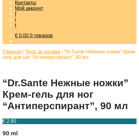
Контакты
Мой аккаунт
f
i
t
€
0.00
0 товаров
Главная
/
Уход за ногами
/
“Dr.Sante Нежные ножки” Крем-
гель для ног “Антиперспирант”, 90 мл
“Dr.Sante Нежные ножки”
Крем-гель для ног
“Антиперспирант”, 90 мл
€
2.90
90 ml