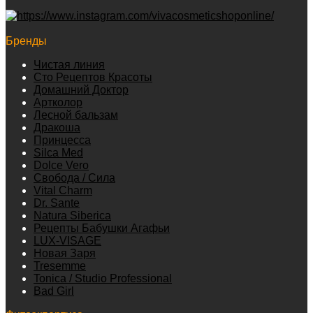
Бренды
Чистая линия
Сто Рецептов Красоты
Домашний Доктор
Артколор
Лесной бальзам
Дракоша
Принцесса
Silca Med
Dolce Vero
Свобода / Сила
Vital Charm
Dr. Sante
Natura Siberica
Рецепты Бабушки Агафьи
LUX-VISAGE
Новая Заря
Tresemme
Tonica / Studio Professional
Bad Girl