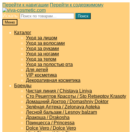
Перейти к навигации
Перейти к содержимому
Искать:
Поиск
Меню
Каталог
Уход за лицом
Уход за волосами
Уход за руками
Уход за ногами
Уход за телом
Уход за полостью рта
Для детей
VIP косметика
Декоративная косметика
Бренды
Чистая линия / Chistaya Liniya
Сто Рецептов Красоты / Sto Retseptov Krasoty
Домашний Доктор / Domashniy Doktor
Зелёная Аптека / Zelonaya Apteka
Лесной бальзам / Lesnoy balzam
Дракоша / Drakosha
Принцесса / Princessa
Dolce Vero / Dolce Vero