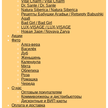
Vital Charm / Vital Charm
Dr. Sante / Dr. Sante
Natura Siberica / Natura Siberica
Рецепты Бабушки Агафьи / Retsepty Babushki
Agafi
Bad Girl / Bad Girl
LUX-VISAGE / LUX-VISAGE
Новая Заря / Novaya Zarya
Акции
Фито
Алоэ-вера
Василёк
Дуб
Женьшень
Календула
Мята
Облепиха
Роза
Ромашка
Череда
О нас
Оптовым покупателям
Коммивояжеры и дистрибьюторы
Дисконтные и ВИП карты
Оплата и доставка