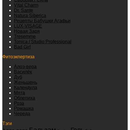
Vital Charm
Dr. Sante
Natura Siberica
Рецепты Бабушки Агафьи
LUX-VISAGE
Новая Заря
Tresemme
Tonica / Studio Professional
Bad Girl
Фитоэкпертиза
Алоэ-вера
Василёк
Дуб
Женьшень
Календула
Мята
Облепиха
Роза
Ромашка
Череда
Тэги
Бальзам
Гель