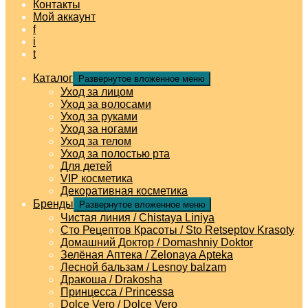
Контакты
Мой аккаунт
f
i
t
Каталог
Развернутое вложенное меню
Уход за лицом
Уход за волосами
Уход за руками
Уход за ногами
Уход за телом
Уход за полостью рта
Для детей
VIP косметика
Декоративная косметика
Бренды
Развернутое вложенное меню
Чистая линия / Chistaya Liniya
Сто Рецептов Красоты / Sto Retseptov Krasoty
Домашний Доктор / Domashniy Doktor
Зелёная Аптека / Zelonaya Apteka
Лесной бальзам / Lesnoy balzam
Дракоша / Drakosha
Принцесса / Princessa
Dolce Vero / Dolce Vero