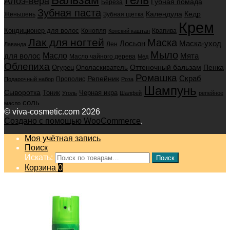
Алоэ-вера
Губная помада
Берёза
Зубная паста
Календула
Кедр
Женьшень
Зубная щетка
Крем
Кондиционер для волос
Конопля
Крапива
Конский каштан
Лак для ногтей
Маска
Маска-уход
Лосьон
Лен
Лаванда
Мыло
для волос
Масло
Мята
Масло чайного дерева
Мед
Облепиха
Оттеночный бальзам
Пенка
Огурец
Ополаскиватель
Ромашка
Скраб
Репейник
Прополис
Подарочный набор
Роза
Шампунь
Сыворотка
Черная икра
Тоник
Уголь
Шалфей
репейное
соль
масло
© viva-cosmetic.com 2026
Создано с помощью WooCommerce
.
Моя учётная запись
Поиск
Искать:
Поиск
Корзина
0