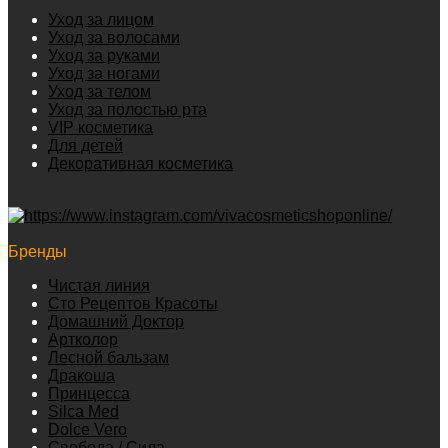
Уход за лицом
Уход за волосами
Уход за руками
Уход за ногами
Уход за телом
Уход за полостью рта
VIP косметика
Для детей
Декоративная косметика
Бренды
Чистая линия
Сто Рецептов Красоты
Домашний Доктор
Артколор
Лесной бальзам
Дракоша
Принцесса
Silca Med
Dolce Vero
Свобода / Сила