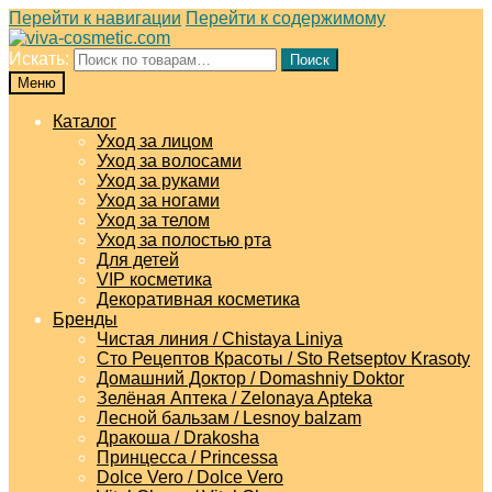
Перейти к навигации
Перейти к содержимому
Искать:
Поиск
Меню
Каталог
Уход за лицом
Уход за волосами
Уход за руками
Уход за ногами
Уход за телом
Уход за полостью рта
Для детей
VIP косметика
Декоративная косметика
Бренды
Чистая линия / Chistaya Liniya
Сто Рецептов Красоты / Sto Retseptov Krasoty
Домашний Доктор / Domashniy Doktor
Зелёная Аптека / Zelonaya Apteka
Лесной бальзам / Lesnoy balzam
Дракоша / Drakosha
Принцесса / Princessa
Dolce Vero / Dolce Vero