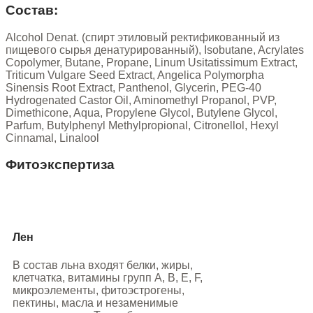
Состав:
Alcohol Denat. (спирт этиловый ректификованный из
пищевого сырья денатурированный), Isobutane, Acrylates
Сopolymer, Butane, Propane, Linum Usitatissimum Extract,
Triticum Vulgare Seed Extract, Angelica Polymorpha
Sinensis Root Extract, Panthenol, Glycerin, PEG-40
Hydrogenated Castor Oil, Aminomethyl Propanol, PVP,
Dimethicone, Aqua, Propylene Glycol, Butylene Glycol,
Parfum, Butylphenyl Methylpropional, Citronellol, Hexyl
Cinnamal, Linalool
Фитоэкспертиза
Лен
В состав льна входят белки, жиры,
клетчатка, витамины групп А, В, Е, F,
микроэлементы, фитоэстрогены,
пектины, масла и незаменимые