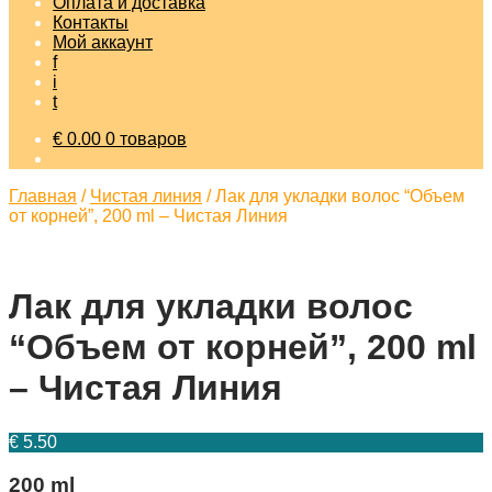
Оплата и доставка
Контакты
Мой аккаунт
f
i
t
€
0.00
0 товаров
Главная
/
Чистая линия
/
Лак для укладки волос “Объем
от корней”, 200 ml – Чистая Линия
Лак для укладки волос
“Объем от корней”, 200 ml
– Чистая Линия
€
5.50
200 ml