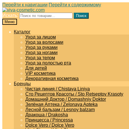
Перейти к навигации
Перейти к содержимому
Искать:
Поиск
Меню
Каталог
Уход за лицом
Уход за волосами
Уход за руками
Уход за ногами
Уход за телом
Уход за полостью рта
Для детей
VIP косметика
Декоративная косметика
Бренды
Чистая линия / Chistaya Liniya
Сто Рецептов Красоты / Sto Retseptov Krasoty
Домашний Доктор / Domashniy Doktor
Зелёная Аптека / Zelonaya Apteka
Лесной бальзам / Lesnoy balzam
Дракоша / Drakosha
Принцесса / Princessa
Dolce Vero / Dolce Vero