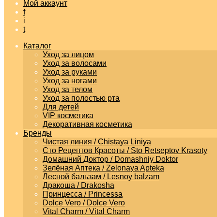
Мой аккаунт
f
i
t
Каталог
Уход за лицом
Уход за волосами
Уход за руками
Уход за ногами
Уход за телом
Уход за полостью рта
Для детей
VIP косметика
Декоративная косметика
Бренды
Чистая линия / Chistaya Liniya
Сто Рецептов Красоты / Sto Retseptov Krasoty
Домашний Доктор / Domashniy Doktor
Зелёная Аптека / Zelonaya Apteka
Лесной бальзам / Lesnoy balzam
Дракоша / Drakosha
Принцесса / Princessa
Dolce Vero / Dolce Vero
Vital Charm / Vital Charm