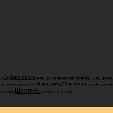
Зубная паста
Календула
Кедр
нь
Зубная щетка
Кондиционер для
Мыло
Облепиха
Мята
сло чайного дерева
Огурец
Ополаскив
Мед
Шампунь
соль
ра
Шалфей
репейное масло