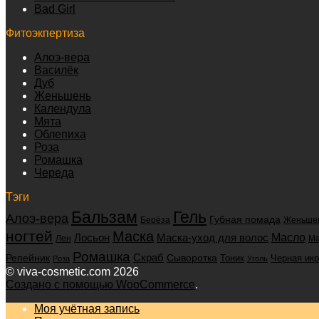
Bad Girl
Фитоэкпертиза
Алоэ-вера
Василёк
Дуб
Женьшень
Календула
Мята
Облепиха
Роза
Ромашка
Череда
Тэги
Бальзам
Гель
Алоэ-вера
Губная помада
Берёза
Женьше
ногтей
Маска
Маска-уход для волос
Масло
Лосьон
Лен
Ма
Ромашка
Скраб
Репейник
Сыворотка
Черная ик
Тоник
Роза
Уголь
© viva-cosmetic.com 2026
Создано с помощью WooCommerce
.
Моя учётная запись