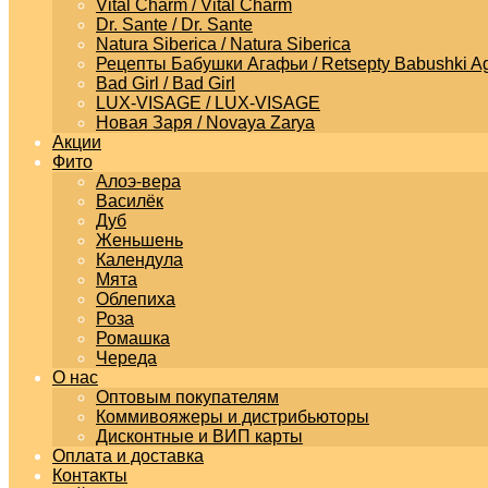
Vital Charm / Vital Charm
Dr. Sante / Dr. Sante
Natura Siberica / Natura Siberica
Рецепты Бабушки Агафьи / Retsepty Babushki Ag
Bad Girl / Bad Girl
LUX-VISAGE / LUX-VISAGE
Новая Заря / Novaya Zarya
Акции
Фито
Алоэ-вера
Василёк
Дуб
Женьшень
Календула
Мята
Облепиха
Роза
Ромашка
Череда
О нас
Оптовым покупателям
Коммивояжеры и дистрибьюторы
Дисконтные и ВИП карты
Оплата и доставка
Контакты