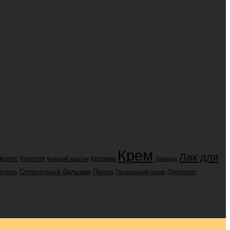
Крем
Лак для
 волос
Конопля
Крапива
Конский каштан
Лаванда
Оттеночный бальзам
Пенка
атель
Прополис
Подарочный набор