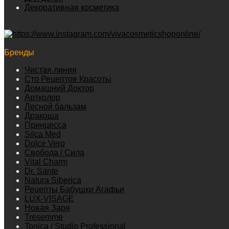
Декоративная косметика
Бренды
Чистая линия
Сто Рецептов Красоты
Домашний Доктор
Артколор
Лесной бальзам
Дракоша
Принцесса
Silca Med
Dolce Vero
Свобода / Сила
Vital Charm
Dr. Sante
Natura Siberica
Рецепты Бабушки Агафьи
LUX-VISAGE
Новая Заря
Tresemme
Tonica / Studio Professional