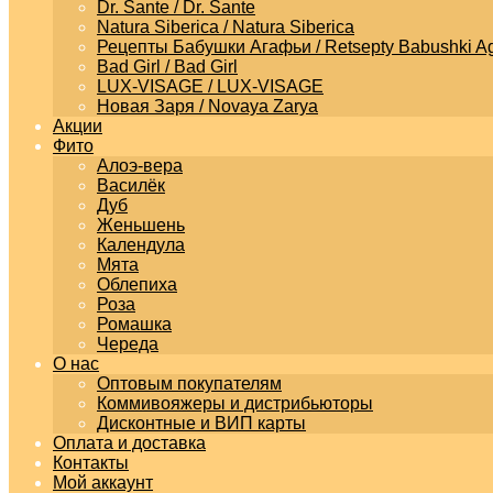
Dr. Sante / Dr. Sante
Natura Siberica / Natura Siberica
Рецепты Бабушки Агафьи / Retsepty Babushki Ag
Bad Girl / Bad Girl
LUX-VISAGE / LUX-VISAGE
Новая Заря / Novaya Zarya
Акции
Фито
Алоэ-вера
Василёк
Дуб
Женьшень
Календула
Мята
Облепиха
Роза
Ромашка
Череда
О нас
Оптовым покупателям
Коммивояжеры и дистрибьюторы
Дисконтные и ВИП карты
Оплата и доставка
Контакты
Мой аккаунт