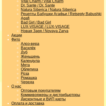
Vital Charm / Vital Charm
Dr. Sante / Dr. Sante
Natura Siberica / Natura Siberica
Рецепты Бабушки Агафьи / Retsepty Babushki
Agafi
Bad Girl / Bad Girl
LUX-VISAGE / LUX-VISAGE
Новая Заря / Novaya Zarya
Акции
Фито
Алоэ-вера
Василёк
Дуб
Женьшень
Календула
Мята
Облепиха
Роза
Ромашка
Череда
О нас
Оптовым покупателям
Коммивояжеры и дистрибьюторы
Дисконтные и ВИП карты
Оплата и доставка