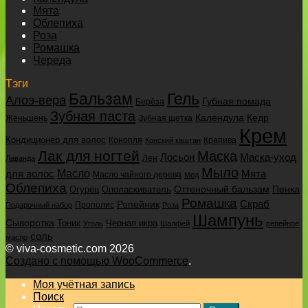
Мята
Облепиха
Роза
Ромашка
Череда
Тэги
Бальзам
Гель
Алоэ-вера
Губная помада
Берёза
Зубная паста
Календула
Кедр
Женьшень
Зубная щетка
Крем
Кондиционер для волос
Конопля
Крапива
Конский каштан
Лак для ногтей
Маска
Маска-уход
Лосьон
Лен
Лаванда
Мыло
для волос
Масло
Мята
Масло чайного дерева
Мед
Облепиха
Оттеночный бальзам
Пенка
Огурец
Ополаскиватель
Ромашка
Скраб
Репейник
Прополис
Подарочный набор
Роза
Шампунь
Сыворотка
Черная икра
Тоник
Уголь
Шалфей
репейное
соль
масло
© viva-cosmetic.com 2026
Создано с помощью WooCommerce
.
Моя учётная запись
Поиск