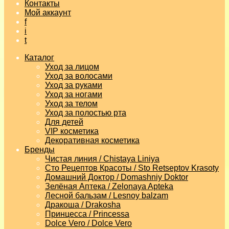
Контакты
Мой аккаунт
f
i
t
Каталог
Уход за лицом
Уход за волосами
Уход за руками
Уход за ногами
Уход за телом
Уход за полостью рта
Для детей
VIP косметика
Декоративная косметика
Бренды
Чистая линия / Chistaya Liniya
Сто Рецептов Красоты / Sto Retseptov Krasoty
Домашний Доктор / Domashniy Doktor
Зелёная Аптека / Zelonaya Apteka
Лесной бальзам / Lesnoy balzam
Дракоша / Drakosha
Принцесса / Princessa
Dolce Vero / Dolce Vero