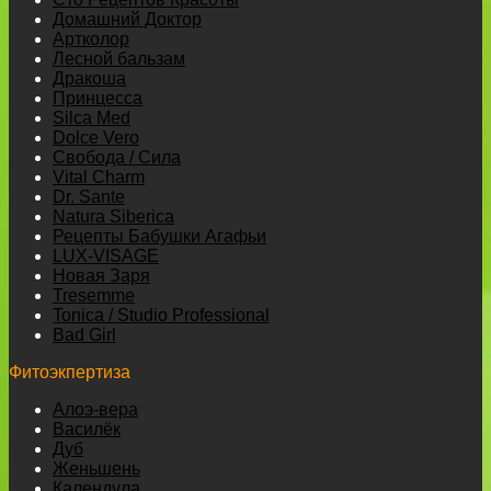
Домашний Доктор
Артколор
Лесной бальзам
Дракоша
Принцесса
Silca Med
Dolce Vero
Свобода / Сила
Vital Charm
Dr. Sante
Natura Siberica
Рецепты Бабушки Агафьи
LUX-VISAGE
Новая Заря
Tresemme
Tonica / Studio Professional
Bad Girl
Фитоэкпертиза
Алоэ-вера
Василёк
Дуб
Женьшень
Календула