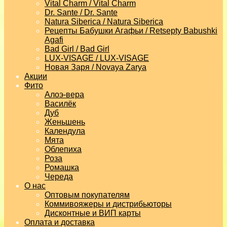
Vital Charm / Vital Charm
Dr. Sante / Dr. Sante
Natura Siberica / Natura Siberica
Рецепты Бабушки Агафьи / Retsepty Babushki
Agafi
Bad Girl / Bad Girl
LUX-VISAGE / LUX-VISAGE
Новая Заря / Novaya Zarya
Акции
Фито
Алоэ-вера
Василёк
Дуб
Женьшень
Календула
Мята
Облепиха
Роза
Ромашка
Череда
О нас
Оптовым покупателям
Коммивояжеры и дистрибьюторы
Дисконтные и ВИП карты
Оплата и доставка