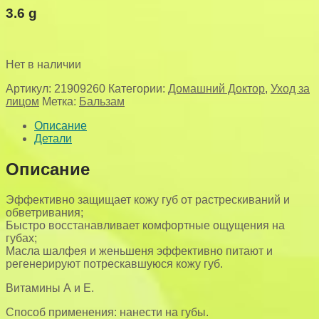
3.6 g
Нет в наличии
Артикул:
21909260
Категории:
Домашний Доктор
,
Уход за
лицом
Метка:
Бальзам
Описание
Детали
Описание
Эффективно защищает кожу губ от растрескиваний и
обветривания;
Быстро восстанавливает комфортные ощущения на
губах;
Масла шалфея и женьшеня эффективно питают и
регенерируют потрескавшуюся кожу губ.
Витамины А и Е.
Способ применения: нанести на губы.