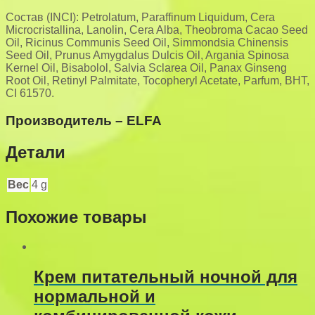
Состав (INCI): Petrolatum, Paraffinum Liquidum, Cera
Microcristallina, Lanolin, Cera Alba, Theobroma Cacao Seed
Oil, Ricinus Communis Seed Oil, Simmondsia Chinensis
Seed Oil, Prunus Amygdalus Dulcis Oil, Argania Spinosa
Kernel Oil, Bisabolol, Salvia Sclarea Oil, Panax Ginseng
Root Oil, Retinyl Palmitate, Tocopheryl Acetate, Parfum, BHT,
CI 61570.
Производитель – ELFA
Детали
Вес
4 g
Похожие товары
Крем питательный ночной для
нормальной и