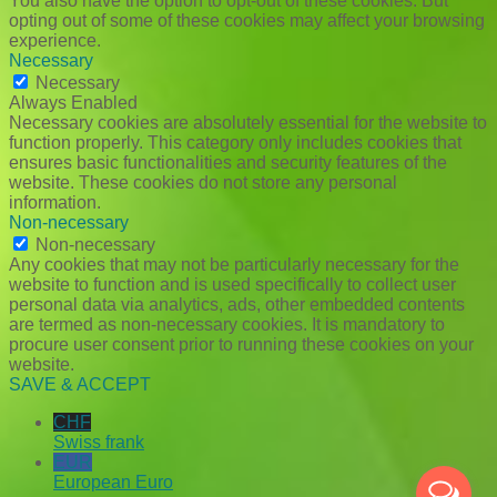
You also have the option to opt-out of these cookies. But
opting out of some of these cookies may affect your browsing
experience.
Necessary
Necessary
Always Enabled
Necessary cookies are absolutely essential for the website to
function properly. This category only includes cookies that
ensures basic functionalities and security features of the
website. These cookies do not store any personal
information.
Non-necessary
Non-necessary
Any cookies that may not be particularly necessary for the
website to function and is used specifically to collect user
personal data via analytics, ads, other embedded contents
are termed as non-necessary cookies. It is mandatory to
procure user consent prior to running these cookies on your
website.
SAVE & ACCEPT
CHF
Swiss frank
EUR
European Euro