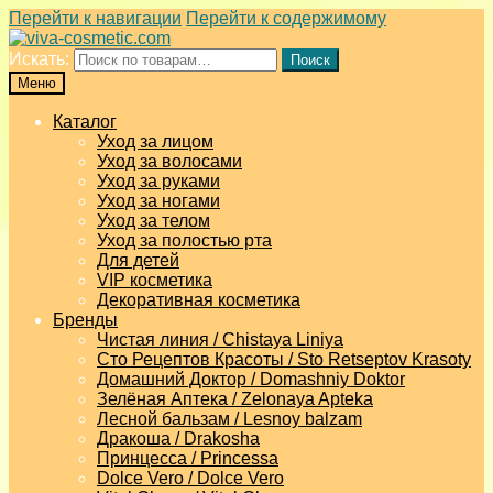
Перейти к навигации
Перейти к содержимому
Искать:
Поиск
Меню
Каталог
Уход за лицом
Уход за волосами
Уход за руками
Уход за ногами
Уход за телом
Уход за полостью рта
Для детей
VIP косметика
Декоративная косметика
Бренды
Чистая линия / Chistaya Liniya
Сто Рецептов Красоты / Sto Retseptov Krasoty
Домашний Доктор / Domashniy Doktor
Зелёная Аптека / Zelonaya Apteka
Лесной бальзам / Lesnoy balzam
Дракоша / Drakosha
Принцесса / Princessa
Dolce Vero / Dolce Vero