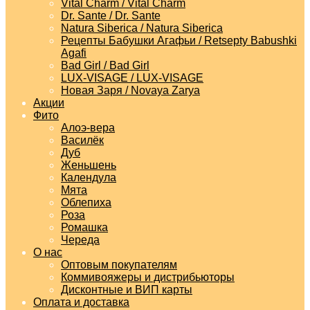
Vital Charm / Vital Charm
Dr. Sante / Dr. Sante
Natura Siberica / Natura Siberica
Рецепты Бабушки Агафьи / Retsepty Babushki
Agafi
Bad Girl / Bad Girl
LUX-VISAGE / LUX-VISAGE
Новая Заря / Novaya Zarya
Акции
Фито
Алоэ-вера
Василёк
Дуб
Женьшень
Календула
Мята
Облепиха
Роза
Ромашка
Череда
О нас
Оптовым покупателям
Коммивояжеры и дистрибьюторы
Дисконтные и ВИП карты
Оплата и доставка