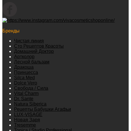
Бренды
Чистая линия
Сто Рецептов Красоты
Домашний Доктор
Артколор
Лесной бальзам
Дракоша
Принцесса
Silca Med
Dolce Vero
Свобода / Сила
Vital Charm
Dr. Sante
Natura Siberica
Рецепты Бабушки Агафьи
LUX-VISAGE
Новая Заря
Tresemme
Tonica / Studio Professional