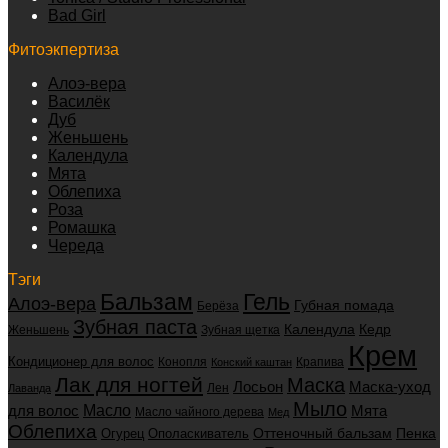
Bad Girl
Фитоэкпертиза
Алоэ-вера
Василёк
Дуб
Женьшень
Календула
Мята
Облепиха
Роза
Ромашка
Череда
Тэги
Бальзам
Гель
Алоэ-вера
Губная помада
Берёза
Зубная паста
Календула
Кедр
Женьшень
Зубная щетка
Крем
Кондиционер для волос
Конопля
Крапива
Конский каштан
Лак для ногтей
Маска
Маска-уход
Лосьон
Лен
Лаванда
Мыло
для волос
Масло
Мята
Масло чайного дерева
Мед
Облепиха
Оттеночный бальзам
Пенка
Огурец
Ополаскиватель