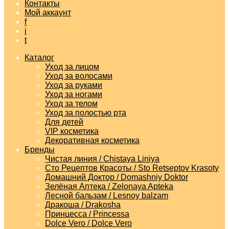
Контакты
Мой аккаунт
f
i
t
Каталог
Уход за лицом
Уход за волосами
Уход за руками
Уход за ногами
Уход за телом
Уход за полостью рта
Для детей
VIP косметика
Декоративная косметика
Бренды
Чистая линия / Chistaya Liniya
Сто Рецептов Красоты / Sto Retseptov Krasoty
Домашний Доктор / Domashniy Doktor
Зелёная Аптека / Zelonaya Apteka
Лесной бальзам / Lesnoy balzam
Дракоша / Drakosha
Принцесса / Princessa
Dolce Vero / Dolce Vero