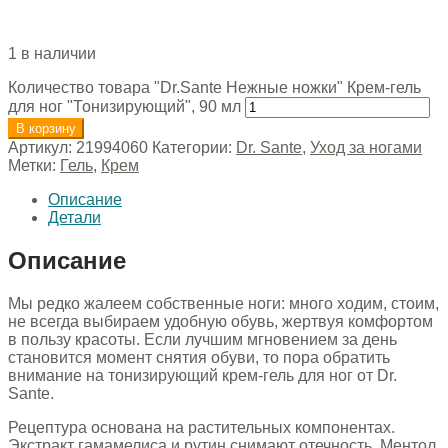
1 в наличии
Количество товара "Dr.Sante Нежные ножки" Крем-гель
для ног "Тонизирующий", 90 мл
В корзину
Артикул:
21994060
Категории:
Dr. Sante
,
Уход за ногами
Метки:
Гель
,
Крем
Описание
Детали
Описание
Мы редко жалеем собственные ноги: много ходим, стоим,
не всегда выбираем удобную обувь, жертвуя комфортом
в пользу красоты. Если лучшим мгновением за день
становится момент снятия обуви, то пора обратить
внимание на тонизирующий крем-гель для ног от Dr.
Sante.
Рецептура основана на растительных компонентах.
Экстракт гамамелиса и рутин снимают отечность. Ментол