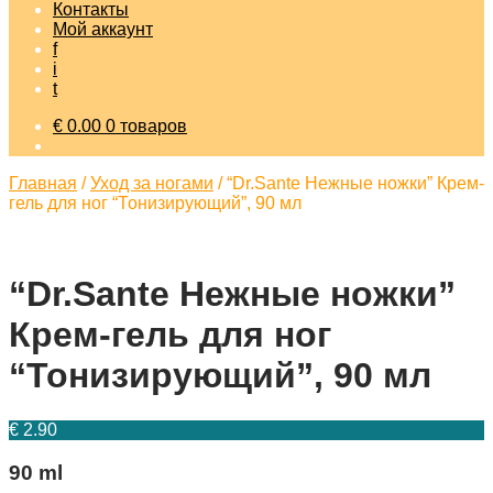
Контакты
Мой аккаунт
f
i
t
€
0.00
0 товаров
Главная
/
Уход за ногами
/
“Dr.Sante Нежные ножки” Крем-
гель для ног “Тонизирующий”, 90 мл
“Dr.Sante Нежные ножки”
Крем-гель для ног
“Тонизирующий”, 90 мл
€
2.90
90 ml