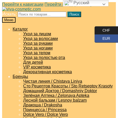
Русский
Перейти к навигации
Перейти к содержимому
Искать:
Поиск
Меню
Каталог
CHF
Уход за лицом
Уход за волосами
EUR
Уход за руками
Уход за ногами
Уход за телом
Уход за полостью рта
Для детей
VIP косметика
Декоративная косметика
Бренды
Чистая линия / Chistaya Liniya
Сто Рецептов Красоты / Sto Retseptov Krasoty
Домашний Доктор / Domashniy Doktor
Зелёная Аптека / Zelonaya Apteka
Лесной бальзам / Lesnoy balzam
Дракоша / Drakosha
Принцесса / Princessa
Dolce Vero / Dolce Vero