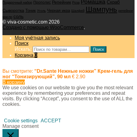
Ромашка
Скраб
Репейник
Прополис
Подарочный набор
Роза
Шампунь
Сыворотка
Черная икра
Тоник
Уголь
Шалфей
репейное
соль
масло
© viva-cosmetic.com 2026
Создано с помощью WooCommerce
.
Моя учётная запись
Поиск
Искать:
Поиск
Корзина
0
Вы смотрите:
“Dr.Sante Нежные ножки” Крем-гель для
ног “Тонизирующий”, 90 мл
€
2.90
В корзину
We use cookies on our website to give you the most relevant
experience by remembering your preferences and repeat
visits. By clicking “Accept”, you consent to the use of ALL the
cookies.
Cookie settings
ACCEPT
Manage consent