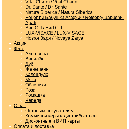
Vital Charm / Vital Charm
Dr. Sante / Dr. Sante
Natura Siberica / Natura Siberica
Рецепты Бабушки Агафьи / Retsepty Babushki
Agafi
Bad Girl / Bad Girl
LUX-VISAGE / LUX-VISAGE
Новая Заря / Novaya Zarya
Акции
Фито
Алоэ-вера
Василёк
Дуб
Женьшень
Календула
Мята
Облепиха
Роза
Ромашка
Череда
О нас
Оптовым покупателям
Коммивояжеры и дистрибьюторы
Дисконтные и ВИП карты
Оплата и доставка