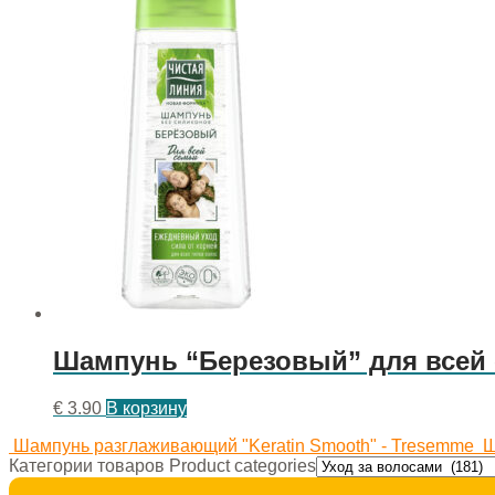
Шампунь “Березовый” для всей с
€
3.90
В корзину
Шампунь разглаживающий "Keratin Smooth" - Tresemme
Ш
Категории товаров Product categories