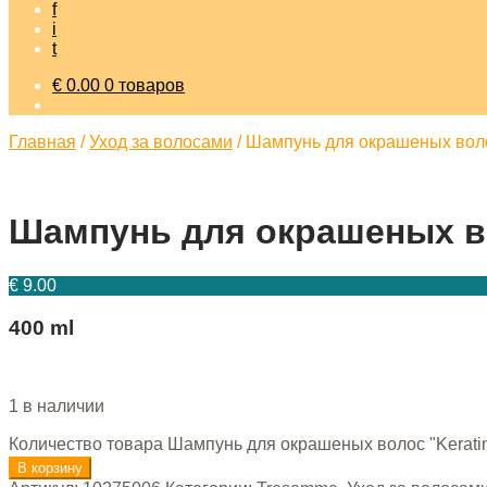
f
i
t
€
0.00
0 товаров
Главная
/
Уход за волосами
/
Шампунь для окрашеных волос
Шампунь для окрашеных вол
€
9.00
400 ml
1 в наличии
Количество товара Шампунь для окрашеных волос "Keratin
В корзину