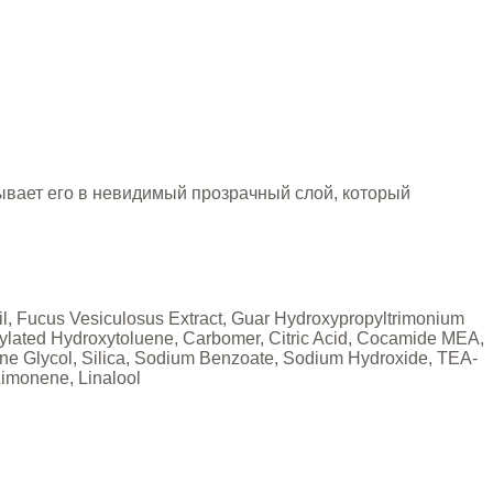
ывает его в невидимый прозрачный слой, который
il, Fucus Vesiculosus Extract, Guar Hydroxypropyltrimonium
utylated Hydroxytoluene, Carbomer, Citric Acid, Cocamide MEA,
ne Glycol, Silica, Sodium Benzoate, Sodium Hydroxide, TEA-
Limonene, Linalool