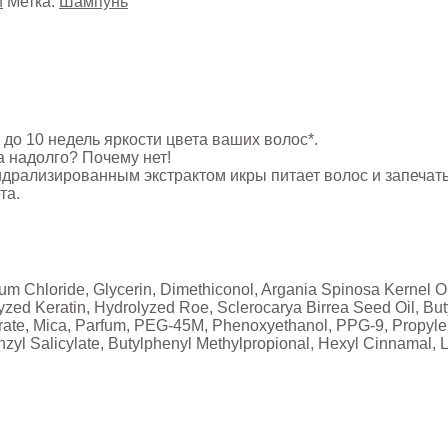
и
Метка:
Шампунь
до 10 недель яркости цвета ваших волос*.
 надолго? Почему нет!
идрализированным экстрактом икры питает волос и запечат
та.
m Chloride, Glycerin, Dimethiconol, Argania Spinosa Kernel O
lyzed Keratin, Hydrolyzed Roe, Sclerocarya Birrea Seed Oil, B
rate, Mica, Parfum, PEG-45M, Phenoxyethanol, PPG-9, Propyle
zyl Salicylate, Butylphenyl Methylpropional, Hexyl Cinnamal, 