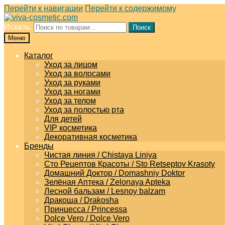
Перейти к навигации
Перейти к содержимому
Искать:
Поиск
Меню
Каталог
Уход за лицом
Уход за волосами
Уход за руками
Уход за ногами
Уход за телом
Уход за полостью рта
Для детей
VIP косметика
Декоративная косметика
Бренды
Чистая линия / Chistaya Liniya
Сто Рецептов Красоты / Sto Retseptov Krasoty
Домашний Доктор / Domashniy Doktor
Зелёная Аптека / Zelonaya Apteka
Лесной бальзам / Lesnoy balzam
Дракоша / Drakosha
Принцесса / Princessa
Dolce Vero / Dolce Vero