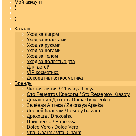
Мой аккаунт
f
i
t
Каталог
Уход за лицом
Уход за волосами
Уход за руками
Уход за ногами
Уход за телом
Уход за полостью рта
Для детей
VIP косметика
Декоративная косметика
Бренды
Чистая линия / Chistaya Liniya
Сто Рецептов Красоты / Sto Retseptov Krasoty
Домашний Доктор / Domashniy Doktor
Зелёная Аптека / Zelonaya Apteka
Лесной бальзам / Lesnoy balzam
Дракоша / Drakosha
Принцесса / Princessa
Dolce Vero / Dolce Vero
Vital Charm / Vital Charm