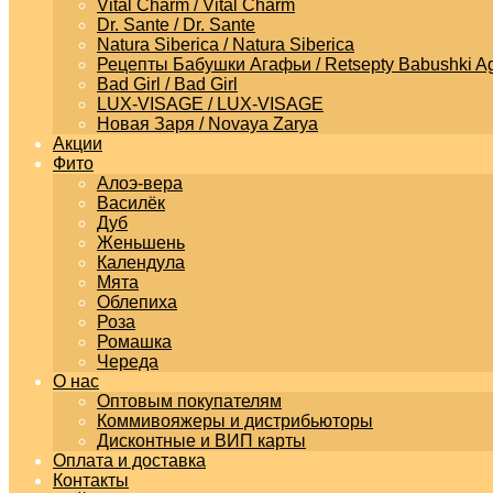
Vital Charm / Vital Charm
Dr. Sante / Dr. Sante
Natura Siberica / Natura Siberica
Рецепты Бабушки Агафьи / Retsepty Babushki Ag
Bad Girl / Bad Girl
LUX-VISAGE / LUX-VISAGE
Новая Заря / Novaya Zarya
Акции
Фито
Алоэ-вера
Василёк
Дуб
Женьшень
Календула
Мята
Облепиха
Роза
Ромашка
Череда
О нас
Оптовым покупателям
Коммивояжеры и дистрибьюторы
Дисконтные и ВИП карты
Оплата и доставка
Контакты