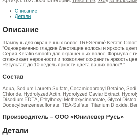
Артикул:
10275006
Категории:
Tresemme
,
Уход за волосам
Описание
Детали
Описание
Шампунь для окрашенных волос TRESemmé Keratin Color: 
“Одновременно гладкие блестящие волосы и яркость цвета
Серия Keratin smooth для окрашенных волос. Формула с г
сглаживает неровности и позволяет сохранить яркость цве
Результат: до 10 недель яркости цвета ваших волос*.”
Состав
Aqua, Sodium Laureth Sulfate, Cocamidopropyl Betaine, Sodiu
Chloride, Hydrolyzed Actin, Hydrolyzed Caviar Extract, Hydro
Disodium EDTA, Ethylhexyl Methoxycinnamate, Glycol Distea
Dodecylbenzenesulfonate, TEA-Sulfate, Titanium Dioxide, Ben
Производитель – ООО «Юнилевер Русь»
Детали