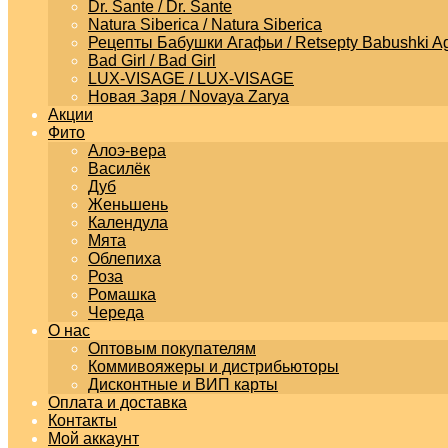
Dr. Sante / Dr. Sante
Natura Siberica / Natura Siberica
Рецепты Бабушки Агафьи / Retsepty Babushki Ag
Bad Girl / Bad Girl
LUX-VISAGE / LUX-VISAGE
Новая Заря / Novaya Zarya
Акции
Фито
Алоэ-вера
Василёк
Дуб
Женьшень
Календула
Мята
Облепиха
Роза
Ромашка
Череда
О нас
Оптовым покупателям
Коммивояжеры и дистрибьюторы
Дисконтные и ВИП карты
Оплата и доставка
Контакты
Мой аккаунт