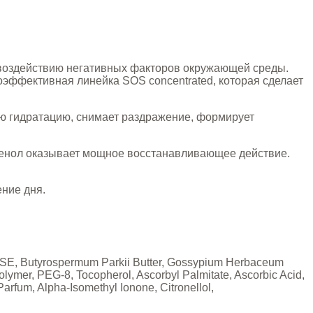
а воздействию негативных факторов окружающей среды.
эффективная линейка SOS concentrated, которая сделает
ю гидратацию, снимает раздражение, формирует
тенол оказывает мощное восстанавливающее действие.
ение дня.
rate SE, Butyrospermum Parkii Butter, Gossypium Herbaceum
lymer, PEG-8, Tocopherol, Ascorbyl Palmitate, Ascorbic Acid,
rfum, Alpha-Isomethyl Ionone, Citronellol,