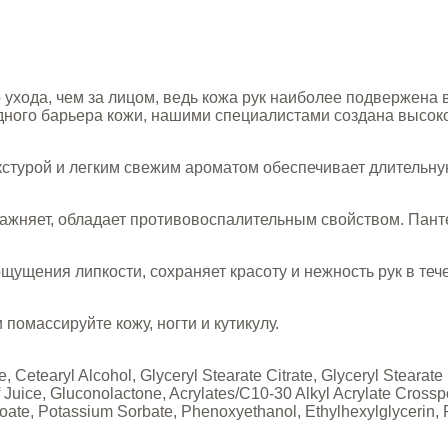
о ухода, чем за лицом, ведь кожа рук наиболее подвержен
ного барьера кожи, нашими специалистами создана высоко
урой и легким свежим ароматом обеспечивает длительну
лажняет, обладает противовоспалительным свойством. Пан
щущения липкости, сохраняет красоту и нежность рук в теч
помассируйте кожу, ногти и кутикулу.
te, Cetearyl Alcohol, Glyceryl Stearate Citrate, Glyceryl Stea
Juice, Gluconolactone, Acrylates/C10-30 Alkyl Acrylate Crosspo
te, Potassium Sorbate, Phenoxyethanol, Ethylhexylglycerin, Pa