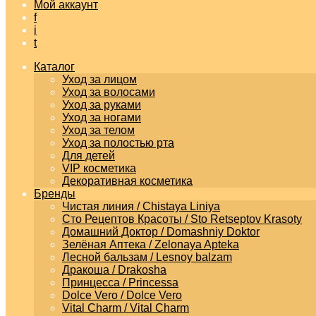
Мой аккаунт
f
i
t
Каталог
Уход за лицом
Уход за волосами
Уход за руками
Уход за ногами
Уход за телом
Уход за полостью рта
Для детей
VIP косметика
Декоративная косметика
Бренды
Чистая линия / Chistaya Liniya
Сто Рецептов Красоты / Sto Retseptov Krasoty
Домашний Доктор / Domashniy Doktor
Зелёная Аптека / Zelonaya Apteka
Лесной бальзам / Lesnoy balzam
Дракоша / Drakosha
Принцесса / Princessa
Dolce Vero / Dolce Vero
Vital Charm / Vital Charm