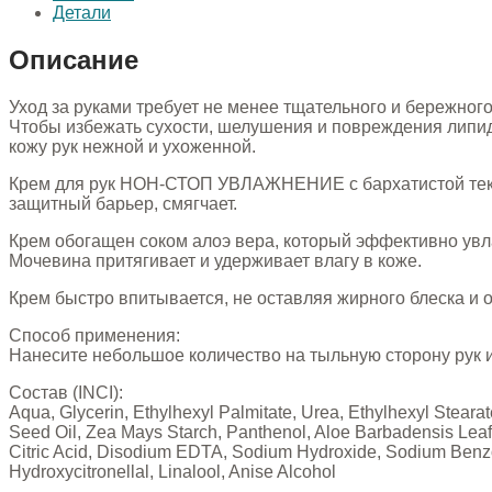
Детали
Описание
Уход за руками требует не менее тщательного и бережног
Чтобы избежать сухости, шелушения и повреждения липид
кожу рук нежной и ухоженной.
Крем для рук НОН-СТОП УВЛАЖНЕНИЕ с бархатистой текст
защитный барьер, смягчает.
Крем обогащен соком алоэ вера, который эффективно ув
Мочевина притягивает и удерживает влагу в коже.
Крем быстро впитывается, не оставляя жирного блеска и о
Способ применения:
Нанесите небольшое количество на тыльную сторону рук и 
Состав (INCI):
Aqua, Glycerin, Ethylhexyl Palmitate, Urea, Ethylhexyl Steara
Seed Oil, Zea Mays Starch, Panthenol, Aloe Barbadensis Leaf 
Citric Acid, Disodium EDTA, Sodium Hydroxide, Sodium Benzoa
Hydroxycitronellal, Linalool, Anise Alcohol