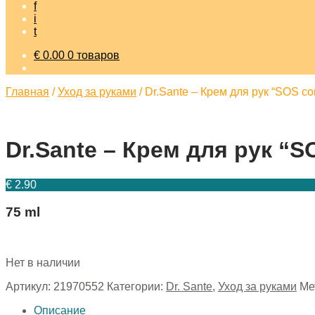
f
i
t
€
0.00
0 товаров
Главная
/
Уход за руками
/
Dr.Sante – Крем для рук “SOS co
Dr.Sante – Крем для рук “
€
2.90
75 ml
Нет в наличии
Артикул:
21970552
Категории:
Dr. Sante
,
Уход за руками
Ме
Описание