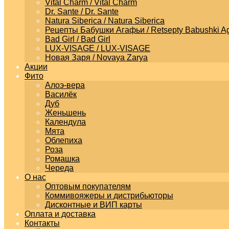
Vital Charm / Vital Charm
Dr. Sante / Dr. Sante
Natura Siberica / Natura Siberica
Рецепты Бабушки Агафьи / Retsepty Babushki Ag
Bad Girl / Bad Girl
LUX-VISAGE / LUX-VISAGE
Новая Заря / Novaya Zarya
Акции
Фито
Алоэ-вера
Василёк
Дуб
Женьшень
Календула
Мята
Облепиха
Роза
Ромашка
Череда
О нас
Оптовым покупателям
Коммивояжеры и дистрибьюторы
Дисконтные и ВИП карты
Оплата и доставка
Контакты