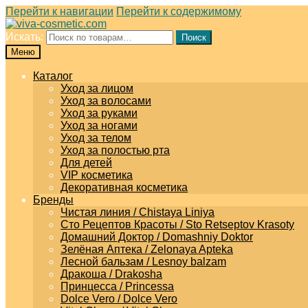
Перейти к навигации
Перейти к содержимому
Искать:
Поиск
Меню
Каталог
Уход за лицом
Уход за волосами
Уход за руками
Уход за ногами
Уход за телом
Уход за полостью рта
Для детей
VIP косметика
Декоративная косметика
Бренды
Чистая линия / Chistaya Liniya
Сто Рецептов Красоты / Sto Retseptov Krasoty
Домашний Доктор / Domashniy Doktor
Зелёная Аптека / Zelonaya Apteka
Лесной бальзам / Lesnoy balzam
Дракоша / Drakosha
Принцесса / Princessa
Dolce Vero / Dolce Vero