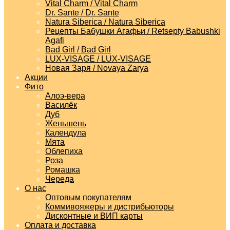
Vital Charm / Vital Charm
Dr. Sante / Dr. Sante
Natura Siberica / Natura Siberica
Рецепты Бабушки Агафьи / Retsepty Babushki
Agafi
Bad Girl / Bad Girl
LUX-VISAGE / LUX-VISAGE
Новая Заря / Novaya Zarya
Акции
Фито
Алоэ-вера
Василёк
Дуб
Женьшень
Календула
Мята
Облепиха
Роза
Ромашка
Череда
О нас
Оптовым покупателям
Коммивояжеры и дистрибьюторы
Дисконтные и ВИП карты
Оплата и доставка