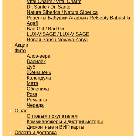
Vital Charm / Vital Charm
Dr. Sante / Dr. Sante
Natura Siberica / Natura Siberica
Рецепты Бабушки Агафьи / Retsepty Babushki
Agafi
Bad Girl / Bad Girl
LUX-VISAGE / LUX-VISAGE
Новая Заря / Novaya Zarya
Акции
Фито
Алоэ-вера
Василёк
Дуб
Женьшень
Календула
Мята
Облепиха
Роза
Ромашка
Череда
О нас
Оптовым покупателям
Коммивояжеры и дистрибьюторы
Дисконтные и ВИП карты
Оплата и доставка