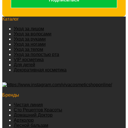
Каталог
Уход за лицом
Уход за волосами
Уход за руками
Уход за ногами
Уход за телом
Уход за полостью рта
VIP косметика
Для детей
Декоративная косметика
Бренды
Чистая линия
Сто Рецептов Красоты
Домашний Доктор
Артколор
Лесной бальзам