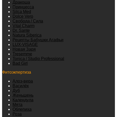
Дракоша
Принцесса
Silca Med
Dolce Vero
Свобода / Сила
Vital Charm
Dr. Sante
Natura Siberica
Рецепты Бабушки Агафьи
LUX-VISAGE
Новая Заря
Tresemme
Tonica / Studio Professional
Bad Girl
Фитоэкпертиза
Алоэ-вера
Василёк
Дуб
Женьшень
Календула
Мята
Облепиха
Роза