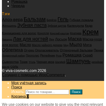
Ромашка
Череда
Тэги
Бальзам
Гель
Алоэ-вера
Губная помада
Берёза
Зубная паста
Календула
Кедр
Женьшень
Зубная щетка
Крем
Кондиционер для волос
Конопля
Крапива
Конский каштан
Лак для ногтей
Маска
Маска-уход
Лосьон
Лен
Лаванда
Мыло
для волос
Масло
Мята
Масло чайного дерева
Мед
Облепиха
Оттеночный бальзам
Пенка
Огурец
Ополаскиватель
Ромашка
Скраб
Репейник
Прополис
Подарочный набор
Роза
Шампунь
Сыворотка
Черная икра
Тоник
Уголь
Шалфей
репейное
соль
масло
© viva-cosmetic.com 2026
Создано с помощью WooCommerce
.
Моя учётная запись
Поиск
Искать:
Поиск
Корзина
0
We use cookies on our website to give you the most relevant