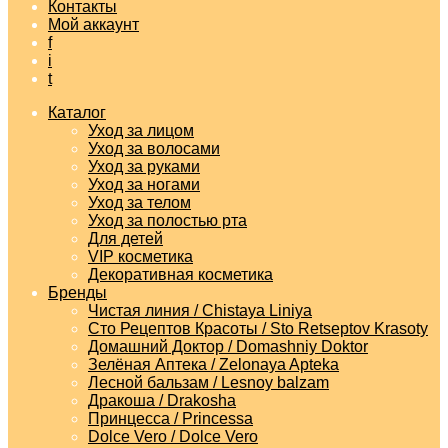
Контакты
Мой аккаунт
f
i
t
Каталог
Уход за лицом
Уход за волосами
Уход за руками
Уход за ногами
Уход за телом
Уход за полостью рта
Для детей
VIP косметика
Декоративная косметика
Бренды
Чистая линия / Chistaya Liniya
Сто Рецептов Красоты / Sto Retseptov Krasoty
Домашний Доктор / Domashniy Doktor
Зелёная Аптека / Zelonaya Apteka
Лесной бальзам / Lesnoy balzam
Дракоша / Drakosha
Принцесса / Princessa
Dolce Vero / Dolce Vero