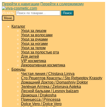
Перейти к навигации
Перейти к содержимому
Искать:
Поиск
Меню
Каталог
Уход за лицом
Уход за волосами
Уход за руками
Уход за ногами
Уход за телом
Уход за полостью рта
Для детей
VIP косметика
Декоративная косметика
Бренды
Чистая линия / Chistaya Liniya
Сто Рецептов Красоты / Sto Retseptov Krasoty
Домашний Доктор / Domashniy Doktor
Зелёная Аптека / Zelonaya Apteka
Лесной бальзам / Lesnoy balzam
Дракоша / Drakosha
Принцесса / Princessa
Dolce Vero / Dolce Vero