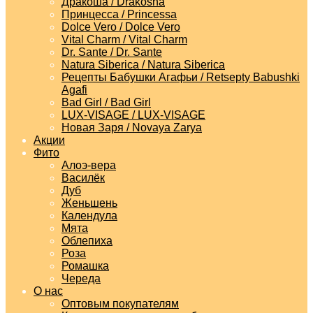
Дракоша / Drakosha
Принцесса / Princessa
Dolce Vero / Dolce Vero
Vital Charm / Vital Charm
Dr. Sante / Dr. Sante
Natura Siberica / Natura Siberica
Рецепты Бабушки Агафьи / Retsepty Babushki
Agafi
Bad Girl / Bad Girl
LUX-VISAGE / LUX-VISAGE
Новая Заря / Novaya Zarya
Акции
Фито
Алоэ-вера
Василёк
Дуб
Женьшень
Календула
Мята
Облепиха
Роза
Ромашка
Череда
О нас
Оптовым покупателям