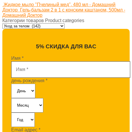
Жидкое мыло "Пчелиный мед", 480 мл - Домашний
Доктор
Гель-бальзам 2 в 1 с конским каштаном, 500мл -
Домашний Доктор
Категории товаров Product categories
5% СКИДКА ДЛЯ ВАС
Имя
*
день рождения
*
Email адрес
*