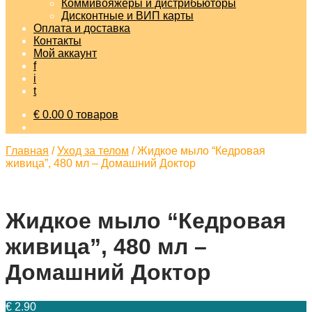
Коммивояжеры и дистрибьюторы
Дисконтные и ВИП карты
Оплата и доставка
Контакты
Мой аккаунт
f
i
t
€
0.00
0 товаров
Главная
/
Уход за телом
/
Жидкое мыло “Кедровая
живица”, 480 мл – Домашний Доктор
Жидкое мыло “Кедровая
живица”, 480 мл –
Домашний Доктор
€
2.90