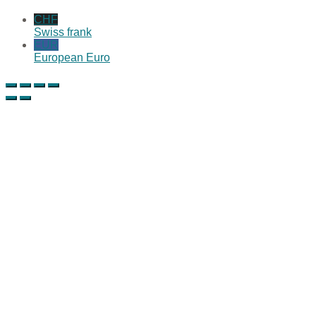
CHF
Swiss frank
EUR
European Euro