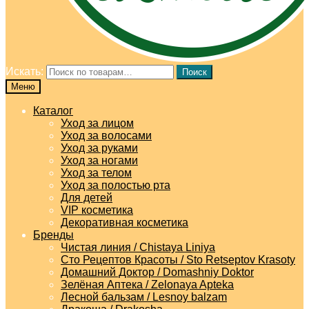
Искать:
Поиск
Меню
Каталог
Уход за лицом
Уход за волосами
Уход за руками
Уход за ногами
Уход за телом
Уход за полостью рта
Для детей
VIP косметика
Декоративная косметика
Бренды
Чистая линия / Chistaya Liniya
Сто Рецептов Красоты / Sto Retseptov Krasoty
Домашний Доктор / Domashniy Doktor
Зелёная Аптека / Zelonaya Apteka
Лесной бальзам / Lesnoy balzam