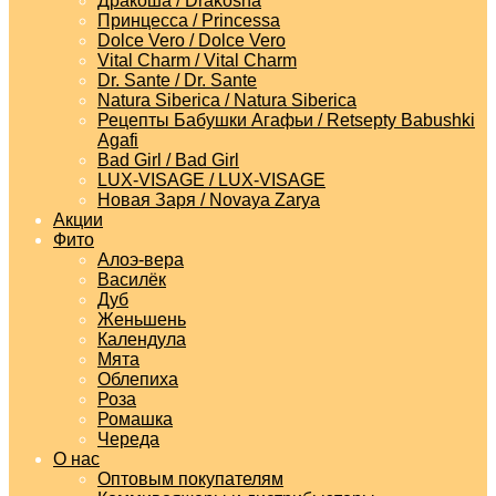
Дракоша / Drakosha
Принцесса / Princessa
Dolce Vero / Dolce Vero
Vital Charm / Vital Charm
Dr. Sante / Dr. Sante
Natura Siberica / Natura Siberica
Рецепты Бабушки Агафьи / Retsepty Babushki
Agafi
Bad Girl / Bad Girl
LUX-VISAGE / LUX-VISAGE
Новая Заря / Novaya Zarya
Акции
Фито
Алоэ-вера
Василёк
Дуб
Женьшень
Календула
Мята
Облепиха
Роза
Ромашка
Череда
О нас
Оптовым покупателям