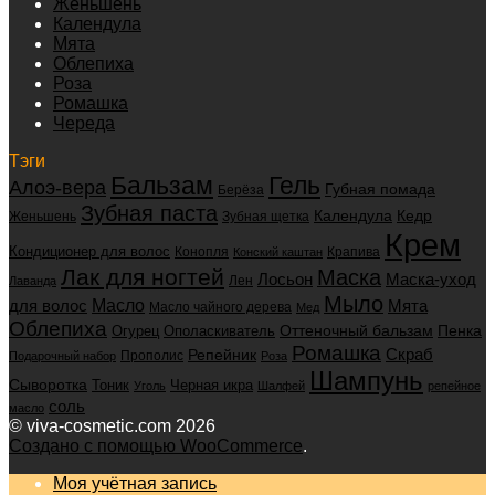
Женьшень
Календула
Мята
Облепиха
Роза
Ромашка
Череда
Тэги
Бальзам
Гель
Алоэ-вера
Губная помада
Берёза
Зубная паста
Календула
Кедр
Женьшень
Зубная щетка
Крем
Кондиционер для волос
Конопля
Крапива
Конский каштан
Лак для ногтей
Маска
Маска-уход
Лосьон
Лен
Лаванда
Мыло
для волос
Масло
Мята
Масло чайного дерева
Мед
Облепиха
Оттеночный бальзам
Пенка
Огурец
Ополаскиватель
Ромашка
Скраб
Репейник
Прополис
Подарочный набор
Роза
Шампунь
Сыворотка
Черная икра
Тоник
Уголь
Шалфей
репейное
соль
масло
© viva-cosmetic.com 2026
Создано с помощью WooCommerce
.
Моя учётная запись