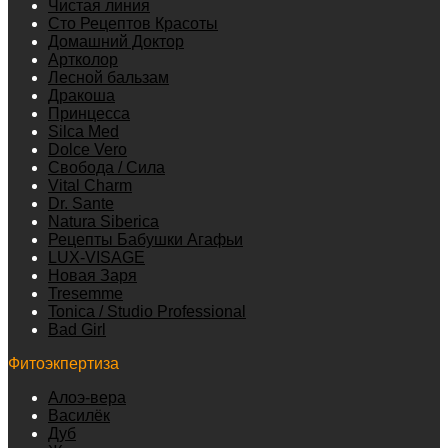
Чистая линия
Сто Рецептов Красоты
Домашний Доктор
Артколор
Лесной бальзам
Дракоша
Принцесса
Silca Med
Dolce Vero
Свобода / Сила
Vital Charm
Dr. Sante
Natura Siberica
Рецепты Бабушки Агафьи
LUX-VISAGE
Новая Заря
Tresemme
Tonica / Studio Professional
Bad Girl
Фитоэкпертиза
Алоэ-вера
Василёк
Дуб