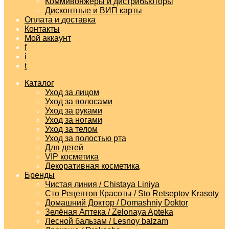
Коммивояжеры и дистрибьюторы
Дисконтные и ВИП карты
Оплата и доставка
Контакты
Мой аккаунт
f
i
t
Каталог
Уход за лицом
Уход за волосами
Уход за руками
Уход за ногами
Уход за телом
Уход за полостью рта
Для детей
VIP косметика
Декоративная косметика
Бренды
Чистая линия / Chistaya Liniya
Сто Рецептов Красоты / Sto Retseptov Krasoty
Домашний Доктор / Domashniy Doktor
Зелёная Аптека / Zelonaya Apteka
Лесной бальзам / Lesnoy balzam