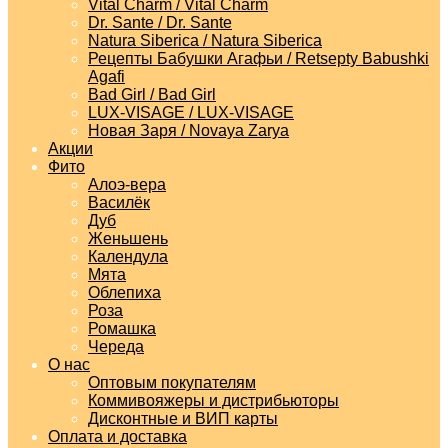
Vital Charm / Vital Charm
Dr. Sante / Dr. Sante
Natura Siberica / Natura Siberica
Рецепты Бабушки Агафьи / Retsepty Babushki
Agafi
Bad Girl / Bad Girl
LUX-VISAGE / LUX-VISAGE
Новая Заря / Novaya Zarya
Акции
Фито
Алоэ-вера
Василёк
Дуб
Женьшень
Календула
Мята
Облепиха
Роза
Ромашка
Череда
О нас
Оптовым покупателям
Коммивояжеры и дистрибьюторы
Дисконтные и ВИП карты
Оплата и доставка