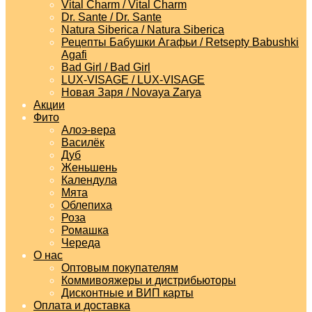
Vital Charm / Vital Charm
Dr. Sante / Dr. Sante
Natura Siberica / Natura Siberica
Рецепты Бабушки Агафьи / Retsepty Babushki
Agafi
Bad Girl / Bad Girl
LUX-VISAGE / LUX-VISAGE
Новая Заря / Novaya Zarya
Акции
Фито
Алоэ-вера
Василёк
Дуб
Женьшень
Календула
Мята
Облепиха
Роза
Ромашка
Череда
О нас
Оптовым покупателям
Коммивояжеры и дистрибьюторы
Дисконтные и ВИП карты
Оплата и доставка