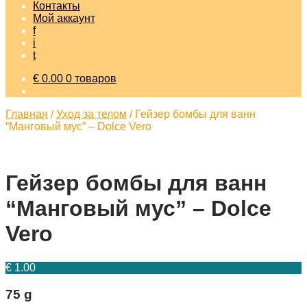
Контакты
Мой аккаунт
f
i
t
€
0.00
0 товаров
Главная
/
Уход за телом
/
Гейзер бомбы для ванн
“Манговый мус” – Dolce Vero
Гейзер бомбы для ванн
“Манговый мус” – Dolce
Vero
€
1.00
75 g