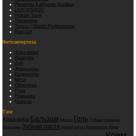
Рецепты Бабушки Агафьи
LUX-VISAGE
Новая Заря
Tresemme
Tonica / Studio Professional
Bad Girl
Фитоэкпертиза
Алоэ-вера
Василёк
Дуб
Женьшень
Календула
Мята
Облепиха
Роза
Ромашка
Череда
Тэги
Бальзам
Гель
Алоэ-вера
Губная помада
Берёза
Зубная паста
Календула
Кедр
Женьшень
Зубная щетка
Крем