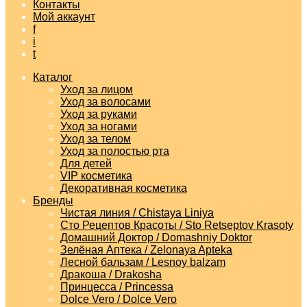
Контакты
Мой аккаунт
f
i
t
Каталог
Уход за лицом
Уход за волосами
Уход за руками
Уход за ногами
Уход за телом
Уход за полостью рта
Для детей
VIP косметика
Декоративная косметика
Бренды
Чистая линия / Chistaya Liniya
Сто Рецептов Красоты / Sto Retseptov Krasoty
Домашний Доктор / Domashniy Doktor
Зелёная Аптека / Zelonaya Apteka
Лесной бальзам / Lesnoy balzam
Дракоша / Drakosha
Принцесса / Princessa
Dolce Vero / Dolce Vero