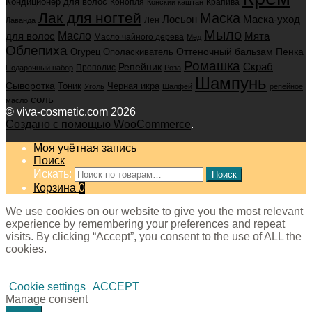
Кондиционер для волос
Конопля
Крапива
Конский каштан
Лак для ногтей
Маска
Маска-уход
Лосьон
Лен
Лаванда
Мыло
для волос
Масло
Мята
Масло чайного дерева
Мед
Облепиха
Оттеночный бальзам
Пенка
Огурец
Ополаскиватель
Ромашка
Скраб
Репейник
Прополис
Подарочный набор
Роза
Шампунь
Сыворотка
Черная икра
Тоник
Уголь
Шалфей
репейное
соль
масло
© viva-cosmetic.com 2026
Создано с помощью WooCommerce
.
Моя учётная запись
Поиск
Искать:
Поиск
Корзина
0
We use cookies on our website to give you the most relevant
experience by remembering your preferences and repeat
visits. By clicking “Accept”, you consent to the use of ALL the
cookies.
Cookie settings
ACCEPT
Manage consent