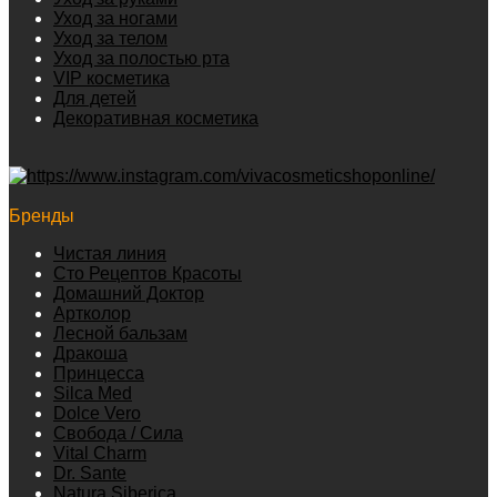
Уход за ногами
Уход за телом
Уход за полостью рта
VIP косметика
Для детей
Декоративная косметика
Бренды
Чистая линия
Сто Рецептов Красоты
Домашний Доктор
Артколор
Лесной бальзам
Дракоша
Принцесса
Silca Med
Dolce Vero
Свобода / Сила
Vital Charm
Dr. Sante
Natura Siberica