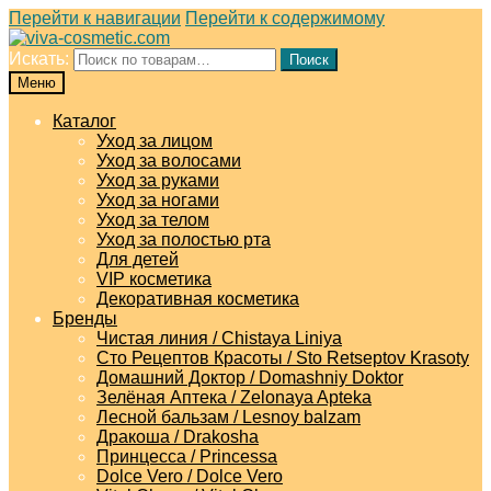
Перейти к навигации
Перейти к содержимому
Искать:
Поиск
Меню
Каталог
Уход за лицом
Уход за волосами
Уход за руками
Уход за ногами
Уход за телом
Уход за полостью рта
Для детей
VIP косметика
Декоративная косметика
Бренды
Чистая линия / Chistaya Liniya
Сто Рецептов Красоты / Sto Retseptov Krasoty
Домашний Доктор / Domashniy Doktor
Зелёная Аптека / Zelonaya Apteka
Лесной бальзам / Lesnoy balzam
Дракоша / Drakosha
Принцесса / Princessa
Dolce Vero / Dolce Vero