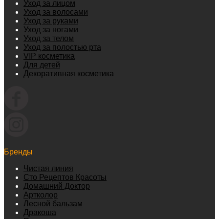
Уход за лицом
Уход за волосами
Уход за руками
Уход за ногами
Уход за телом
Уход за полостью рта
VIP косметика
Для детей
Декоративная косметика
Бренды
Чистая линия
Сто Рецептов Красоты
Домашний Доктор
Артколор
Лесной бальзам
Дракоша