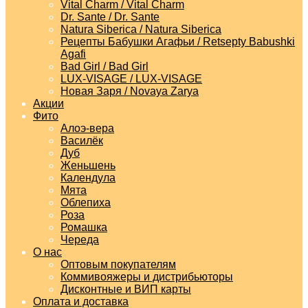
Vital Charm / Vital Charm
Dr. Sante / Dr. Sante
Natura Siberica / Natura Siberica
Рецепты Бабушки Агафьи / Retsepty Babushki
Agafi
Bad Girl / Bad Girl
LUX-VISAGE / LUX-VISAGE
Новая Заря / Novaya Zarya
Акции
Фито
Алоэ-вера
Василёк
Дуб
Женьшень
Календула
Мята
Облепиха
Роза
Ромашка
Череда
О нас
Оптовым покупателям
Коммивояжеры и дистрибьюторы
Дисконтные и ВИП карты
Оплата и доставка