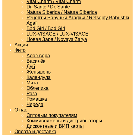
Vital Charm / Vital Charm
Dr. Sante / Dr. Sante
Natura Siberica / Natura Siberica
Рецепты Бабушки Агафьи / Retsepty Babushki
Agafi
Bad Girl / Bad Girl
LUX-VISAGE / LUX-VISAGE
Новая Заря / Novaya Zarya
Акции
Фито
Алоэ-вера
Василёк
Дуб
Женьшень
Календула
Мята
Облепиха
Роза
Ромашка
Череда
О нас
Оптовым покупателям
Коммивояжеры и дистрибьюторы
Дисконтные и ВИП карты
Оплата и доставка