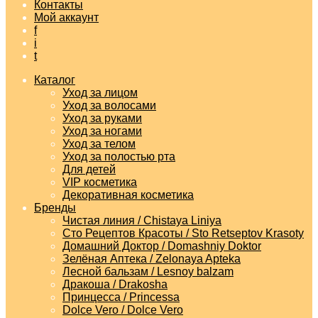
Контакты
Мой аккаунт
f
i
t
Каталог
Уход за лицом
Уход за волосами
Уход за руками
Уход за ногами
Уход за телом
Уход за полостью рта
Для детей
VIP косметика
Декоративная косметика
Бренды
Чистая линия / Chistaya Liniya
Сто Рецептов Красоты / Sto Retseptov Krasoty
Домашний Доктор / Domashniy Doktor
Зелёная Аптека / Zelonaya Apteka
Лесной бальзам / Lesnoy balzam
Дракоша / Drakosha
Принцесса / Princessa
Dolce Vero / Dolce Vero