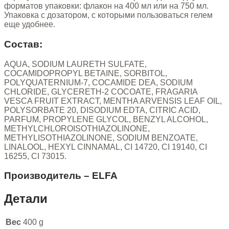
форматов упаковки: флакон на 400 мл или на 750 мл.
Упаковка с дозатором, с которыми пользоваться гелем
еще удобнее.
Состав:
AQUA, SODIUM LAURETH SULFATE,
COCAMIDOPROPYL BETAINE, SORBITOL,
POLYQUATERNIUM-7, COCAMIDE DEA, SODIUM
CHLORIDE, GLYCERETH-2 COCOATE, FRAGARIA
VESCA FRUIT EXTRACT, MENTHA ARVENSIS LEAF OIL,
POLYSORBATE 20, DISODIUM EDTA, CITRIC ACID,
PARFUM, PROPYLENE GLYCOL, BENZYL ALCOHOL,
METHYLCHLOROISOTHIAZOLINONE,
METHYLISOTHIAZOLINONE, SODIUM BENZOATE,
LINALOOL, HEXYL CINNAMAL, CI 14720, CI 19140, CI
16255, CI 73015.
Производитель – ELFA
Детали
Вес
400 g