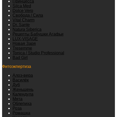
Принцесса
Silca Med
Dolce Vero
Свобода / Сила
Vital Charm
Dr. Sante
Natura Siberica
Рецепты Бабушки Агафьи
LUX-VISAGE
Новая Заря
Tresemme
Tonica / Studio Professional
Bad Girl
Фитоэкпертиза
Алоэ-вера
Василёк
Дуб
Женьшень
Календула
Мята
Облепиха
Роза
Ромашка