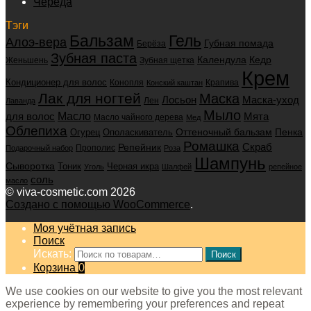
Череда
Тэги
Бальзам
Гель
Алоэ-вера
Губная помада
Берёза
Зубная паста
Календула
Кедр
Женьшень
Зубная щетка
Крем
Кондиционер для волос
Конопля
Крапива
Конский каштан
Лак для ногтей
Маска
Маска-уход
Лосьон
Лен
Лаванда
Мыло
для волос
Масло
Мята
Масло чайного дерева
Мед
Облепиха
Оттеночный бальзам
Пенка
Огурец
Ополаскиватель
Ромашка
Скраб
Репейник
Прополис
Подарочный набор
Роза
Шампунь
Сыворотка
Черная икра
Тоник
Уголь
Шалфей
репейное
соль
масло
© viva-cosmetic.com 2026
Создано с помощью WooCommerce
.
Моя учётная запись
Поиск
Искать:
Поиск
Корзина
0
We use cookies on our website to give you the most relevant
experience by remembering your preferences and repeat