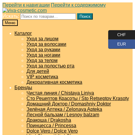
Перейти к навигации
Перейти к содержимому
Искать:
Поиск
Меню
Каталог
CHF
Уход за лицом
Уход за волосами
EUR
Уход за руками
Уход за ногами
Уход за телом
Уход за полостью рта
Для детей
VIP косметика
Декоративная косметика
Бренды
Чистая линия / Chistaya Liniya
Сто Рецептов Красоты / Sto Retseptov Krasoty
Домашний Доктор / Domashniy Doktor
Зелёная Аптека / Zelonaya Apteka
Лесной бальзам / Lesnoy balzam
Дракоша / Drakosha
Принцесса / Princessa
Dolce Vero / Dolce Vero