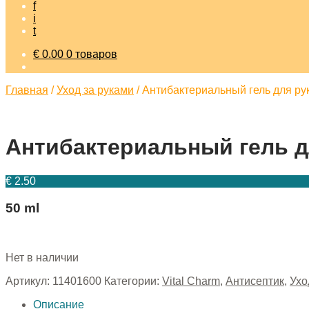
f
i
t
€
0.00
0 товаров
Главная
/
Уход за руками
/
Антибактериальный гель для рук
Антибактериальный гель дл
€
2.50
50 ml
Нет в наличии
Артикул:
11401600
Категории:
Vital Charm
,
Антисептик
,
Ухо
Описание