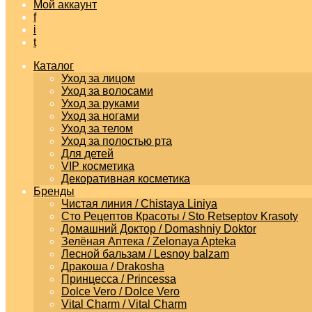
Мой аккаунт
f
i
t
Каталог
Уход за лицом
Уход за волосами
Уход за руками
Уход за ногами
Уход за телом
Уход за полостью рта
Для детей
VIP косметика
Декоративная косметика
Бренды
Чистая линия / Chistaya Liniya
Сто Рецептов Красоты / Sto Retseptov Krasoty
Домашний Доктор / Domashniy Doktor
Зелёная Аптека / Zelonaya Apteka
Лесной бальзам / Lesnoy balzam
Дракоша / Drakosha
Принцесса / Princessa
Dolce Vero / Dolce Vero
Vital Charm / Vital Charm