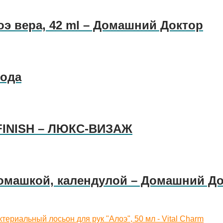
э вера, 42 ml – Домашний Доктор
бода
 FINISH – ЛЮКС-ВИЗАЖ
ромашкой, календулой – Домашний Д
териальный лосьон для рук "Алоэ", 50 мл - Vital Charm