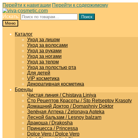
Перейти к навигации
Перейти к содержимому
Искать:
Поиск
Меню
Каталог
Уход за лицом
Уход за волосами
Уход за руками
Уход за ногами
Уход за телом
Уход за полостью рта
Для детей
VIP косметика
Декоративная косметика
Бренды
Чистая линия / Chistaya Liniya
Сто Рецептов Красоты / Sto Retseptov Krasoty
Домашний Доктор / Domashniy Doktor
Зелёная Аптека / Zelonaya Apteka
Лесной бальзам / Lesnoy balzam
Дракоша / Drakosha
Принцесса / Princessa
Dolce Vero / Dolce Vero