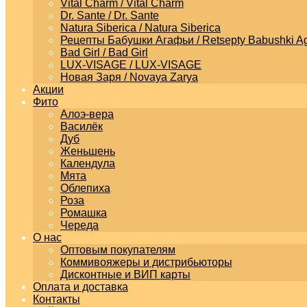
Vital Charm / Vital Charm
Dr. Sante / Dr. Sante
Natura Siberica / Natura Siberica
Рецепты Бабушки Агафьи / Retsepty Babushki Ag
Bad Girl / Bad Girl
LUX-VISAGE / LUX-VISAGE
Новая Заря / Novaya Zarya
Акции
Фито
Алоэ-вера
Василёк
Дуб
Женьшень
Календула
Мята
Облепиха
Роза
Ромашка
Череда
О нас
Оптовым покупателям
Коммивояжеры и дистрибьюторы
Дисконтные и ВИП карты
Оплата и доставка
Контакты