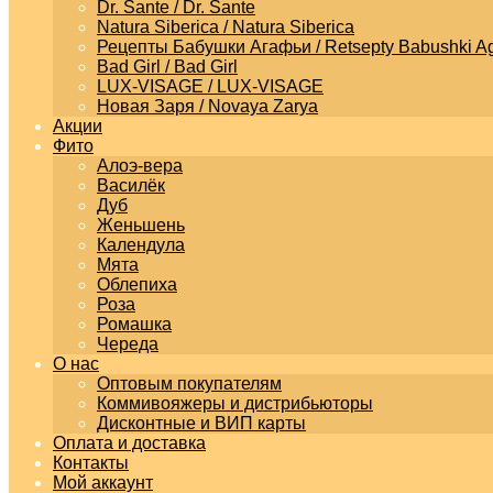
Dr. Sante / Dr. Sante
Natura Siberica / Natura Siberica
Рецепты Бабушки Агафьи / Retsepty Babushki Ag
Bad Girl / Bad Girl
LUX-VISAGE / LUX-VISAGE
Новая Заря / Novaya Zarya
Акции
Фито
Алоэ-вера
Василёк
Дуб
Женьшень
Календула
Мята
Облепиха
Роза
Ромашка
Череда
О нас
Оптовым покупателям
Коммивояжеры и дистрибьюторы
Дисконтные и ВИП карты
Оплата и доставка
Контакты
Мой аккаунт