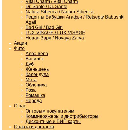
Vital Charm / Vital Charm
Dr. Sante / Dr. Sante
Natura Siberica / Natura Siberica
Рецепты Бабушки Агафьи / Retsepty Babushki
Agafi
Bad Girl / Bad Girl
LUX-VISAGE / LUX-VISAGE
Новая Заря / Novaya Zarya
Акции
Фито
Алоэ-вера
Василёк
Дуб
Женьшень
Календула
Мята
Облепиха
Роза
Ромашка
Череда
О нас
Оптовым покупателям
Коммивояжеры и дистрибьюторы
Дисконтные и ВИП карты
Оплата и доставка