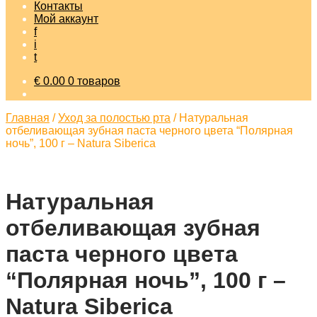
Контакты
Мой аккаунт
f
i
t
€
0.00
0 товаров
Главная
/
Уход за полостью рта
/
Натуральная
отбеливающая зубная паста черного цвета “Полярная
ночь”, 100 г – Natura Siberica
Натуральная
отбеливающая зубная
паста черного цвета
“Полярная ночь”, 100 г –
Natura Siberica