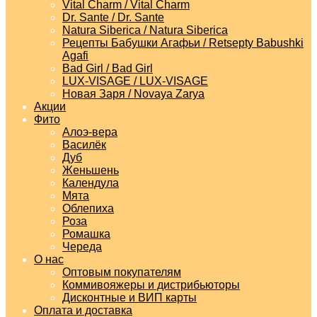
Vital Charm / Vital Charm
Dr. Sante / Dr. Sante
Natura Siberica / Natura Siberica
Рецепты Бабушки Агафьи / Retsepty Babushki
Agafi
Bad Girl / Bad Girl
LUX-VISAGE / LUX-VISAGE
Новая Заря / Novaya Zarya
Акции
Фито
Алоэ-вера
Василёк
Дуб
Женьшень
Календула
Мята
Облепиха
Роза
Ромашка
Череда
О нас
Оптовым покупателям
Коммивояжеры и дистрибьюторы
Дисконтные и ВИП карты
Оплата и доставка