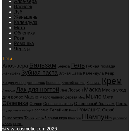
Алоэ-вера
Василёк
Дуб
Женьшень
Календула
Мята
Облепиха
Роза
Ромашка
Череда
Тэги
Бальзам
Гель
Алоэ-вера
Губная помада
Берёза
Зубная паста
Календула
Кедр
Женьшень
Зубная щетка
Крем
Кондиционер для волос
Конопля
Крапива
Конский каштан
Лак для ногтей
Маска
Маска-уход
Лосьон
Лен
Лаванда
Мыло
для волос
Масло
Мята
Масло чайного дерева
Мед
Облепиха
Оттеночный бальзам
Пенка
Огурец
Ополаскиватель
Ромашка
Скраб
Репейник
Прополис
Подарочный набор
Роза
Шампунь
Сыворотка
Черная икра
Тоник
Уголь
Шалфей
репейное
соль
масло
© viva-cosmetic.com 2026