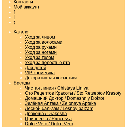
Контакты
Мой аккаунт
f
i
t
Каталог
Уход за лицом
Уход за волосами
Уход за руками
Уход за ногами
Уход за телом
Уход за полостью рта
Для детей
VIP косметика
Декоративная косметика
Бренды
Чистая линия / Chistaya Liniya
Сто Рецептов Красоты / Sto Retseptov Krasoty
Домашний Доктор / Domashniy Doktor
Зелёная Аптека / Zelonaya Apteka
Лесной бальзам / Lesnoy balzam
Дракоша / Drakosha
Принцесса / Princessa
Dolce Vero / Dolce Vero