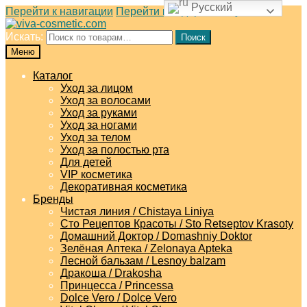
Русский
Перейти к навигации
Перейти к содержимому
Искать:
Поиск
Меню
Каталог
Уход за лицом
Уход за волосами
Уход за руками
Уход за ногами
Уход за телом
Уход за полостью рта
Для детей
VIP косметика
Декоративная косметика
Бренды
Чистая линия / Chistaya Liniya
Сто Рецептов Красоты / Sto Retseptov Krasoty
Домашний Доктор / Domashniy Doktor
Зелёная Аптека / Zelonaya Apteka
Лесной бальзам / Lesnoy balzam
Дракоша / Drakosha
Принцесса / Princessa
Dolce Vero / Dolce Vero