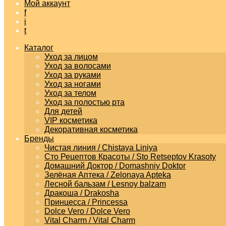
Мой аккаунт
f
i
t
Каталог
Уход за лицом
Уход за волосами
Уход за руками
Уход за ногами
Уход за телом
Уход за полостью рта
Для детей
VIP косметика
Декоративная косметика
Бренды
Чистая линия / Chistaya Liniya
Сто Рецептов Красоты / Sto Retseptov Krasoty
Домашний Доктор / Domashniy Doktor
Зелёная Аптека / Zelonaya Apteka
Лесной бальзам / Lesnoy balzam
Дракоша / Drakosha
Принцесса / Princessa
Dolce Vero / Dolce Vero
Vital Charm / Vital Charm