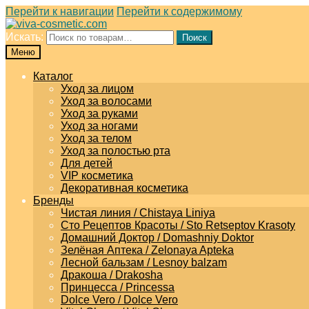
Перейти к навигации
Перейти к содержимому
Искать:
Поиск
Меню
Каталог
Уход за лицом
Уход за волосами
Уход за руками
Уход за ногами
Уход за телом
Уход за полостью рта
Для детей
VIP косметика
Декоративная косметика
Бренды
Чистая линия / Chistaya Liniya
Сто Рецептов Красоты / Sto Retseptov Krasoty
Домашний Доктор / Domashniy Doktor
Зелёная Аптека / Zelonaya Apteka
Лесной бальзам / Lesnoy balzam
Дракоша / Drakosha
Принцесса / Princessa
Dolce Vero / Dolce Vero