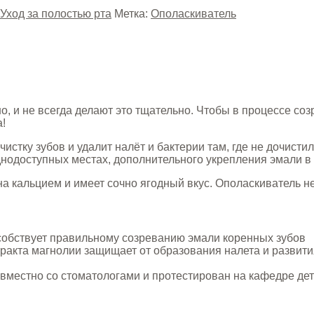
Уход за полостью рта
Метка:
Ополаскиватель
ьно, и не всегда делают это тщательно. Чтобы в процессе с
а!
чистку зубов и удалит налёт и бактерии там, где не дочист
уднодоступных местах, дополнительного укрепления эмали в
 кальцием и имеет сочно ягодный вкус. Ополаскиватель не 
собствует правильному созреванию эмали коренных зубов
ракта магнолии защищает от образования налета и развити
овместно со стоматологами и протестирован на кафедре де