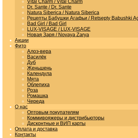
Vital Charm / Vital Charm
Dr. Sante / Dr. Sante
Natura Siberica / Natura Siberica
Рецепты Бабушки Агафьи / Retsepty Babushki Ag
Bad Girl / Bad Girl
LUX-VISAGE / LUX-VISAGE
Новая Заря / Novaya Zarya
Акции
Фито
Алоэ-вера
Василёк
Дуб
Женьшень
Календула
Мята
Облепиха
Роза
Ромашка
Череда
О нас
Оптовым покупателям
Коммивояжеры и дистрибьюторы
Дисконтные и ВИП карты
Оплата и доставка
Контакты