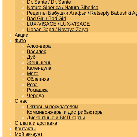
Dr. Sante / Dr. Sante
Natura Siberica / Natura Siberica
Рецепты Бабушки Агафьи / Retsepty Babushki Ag
Bad Girl / Bad Girl
LUX-VISAGE / LUX-VISAGE
Новая Заря / Novaya Zarya
Акции
Фито
Алоэ-вера
Василёк
Дуб
Женьшень
Календула
Мята
Облепиха
Роза
Ромашка
Череда
О нас
Оптовым покупателям
Коммивояжеры и дистрибьюторы
Дисконтные и ВИП карты
Оплата и доставка
Контакты
Мой аккаунт