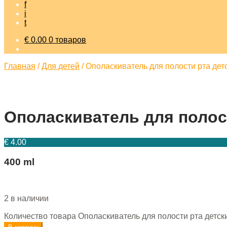
f
i
t
€
0.00
0 товаров
Главная
/
Для детей
/
Ополаскиватель для полости рта детс
Ополаскиватель для полост
€
4.00
400 ml
2 в наличии
Количество товара Ополаскиватель для полости рта детски