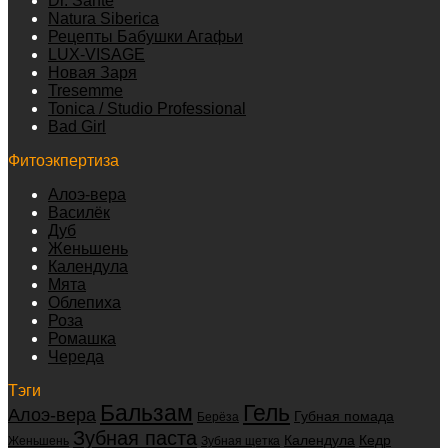
Dr. Sante
Natura Siberica
Рецепты Бабушки Агафьи
LUX-VISAGE
Новая Заря
Tresemme
Tonica / Studio Professional
Bad Girl
Фитоэкпертиза
Алоэ-вера
Василёк
Дуб
Женьшень
Календула
Мята
Облепиха
Роза
Ромашка
Череда
Тэги
Бальзам
Гель
Алоэ-вера
Губная помада
Берёза
Зубная паста
Календула
Кедр
Женьшень
Зубная щетка