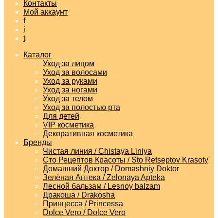
Контакты
Мой аккаунт
f
i
t
Каталог
Уход за лицом
Уход за волосами
Уход за руками
Уход за ногами
Уход за телом
Уход за полостью рта
Для детей
VIP косметика
Декоративная косметика
Бренды
Чистая линия / Chistaya Liniya
Сто Рецептов Красоты / Sto Retseptov Krasoty
Домашний Доктор / Domashniy Doktor
Зелёная Аптека / Zelonaya Apteka
Лесной бальзам / Lesnoy balzam
Дракоша / Drakosha
Принцесса / Princessa
Dolce Vero / Dolce Vero