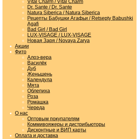
Vital Charm / Vital Charm
Dr. Sante / Dr. Sante
Natura Siberica / Natura Siberica
Рецепты Бабушки Агафьи / Retsepty Babushki
Agafi
Bad Girl / Bad Girl
LUX-VISAGE / LUX-VISAGE
Новая Заря / Novaya Zarya
Акции
Фито
Алоэ-вера
Василёк
Дуб
Женьшень
Календула
Мята
Облепиха
Роза
Ромашка
Череда
О нас
Оптовым покупателям
Коммивояжеры и дистрибьюторы
Дисконтные и ВИП карты
Оплата и доставка