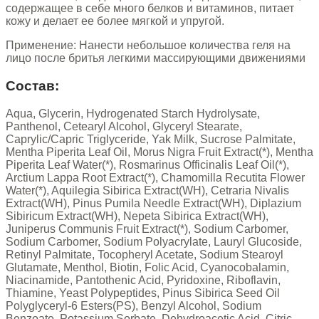
содержащее в себе много белков и витаминов, питает
кожу и делает ее более мягкой и упругой.
Применение: Нанести небольшое количества геля на
лицо после бритья легкими массирующими движениями
Состав:
Aqua, Glycerin, Hydrogenated Starch Hydrolysate,
Panthenol, Cetearyl Alcohol, Glyceryl Stearate,
Caprylic/Capric Triglyceride, Yak Milk, Sucrose Palmitate,
Mentha Piperita Leaf Oil, Morus Nigra Fruit Extract(*), Mentha
Piperita Leaf Water(*), Rosmarinus Officinalis Leaf Oil(*),
Arctium Lappa Root Extract(*), Chamomilla Recutita Flower
Water(*), Aquilegia Sibirica Extract(WH), Cetraria Nivalis
Extract(WH), Pinus Pumila Needle Extract(WH), Diplazium
Sibiricum Extract(WH), Nepeta Sibirica Extract(WH),
Juniperus Communis Fruit Extract(*), Sodium Carbomer,
Sodium Carbomer, Sodium Polyacrylate, Lauryl Glucoside,
Retinyl Palmitate, Tocopheryl Acetate, Sodium Stearoyl
Glutamate, Menthol, Biotin, Folic Acid, Cyanocobalamin,
Niacinamide, Pantothenic Acid, Pyridoxine, Riboflavin,
Thiamine, Yeast Polypeptides, Pinus Sibirica Seed Oil
Polyglyceryl-6 Esters(PS), Benzyl Alcohol, Sodium
Benzoate, Potassium Sorbate, Dehydroacetic Acid, Citric