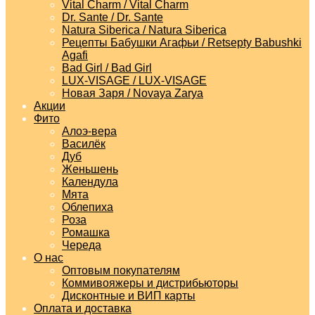
Vital Charm / Vital Charm
Dr. Sante / Dr. Sante
Natura Siberica / Natura Siberica
Рецепты Бабушки Агафьи / Retsepty Babushki
Agafi
Bad Girl / Bad Girl
LUX-VISAGE / LUX-VISAGE
Новая Заря / Novaya Zarya
Акции
Фито
Алоэ-вера
Василёк
Дуб
Женьшень
Календула
Мята
Облепиха
Роза
Ромашка
Череда
О нас
Оптовым покупателям
Коммивояжеры и дистрибьюторы
Дисконтные и ВИП карты
Оплата и доставка