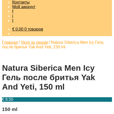
Контакты
Мой аккаунт
f
i
t
€
0.00
0 товаров
Главная
/
Уход за лицом
/
Natura Siberica Men Icy Гель
после бритья Yak And Yeti, 150 ml
Natura Siberica Men Icy
Гель после бритья Yak
And Yeti, 150 ml
€
8.50
150 ml