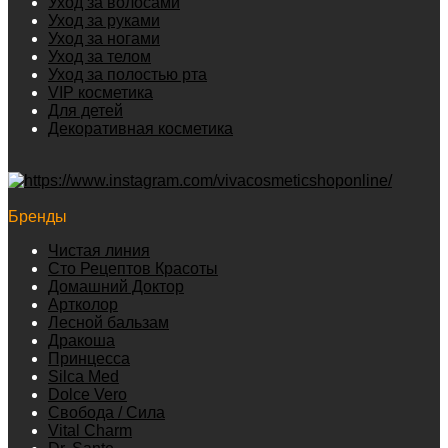
Уход за волосами
Уход за руками
Уход за ногами
Уход за телом
Уход за полостью рта
VIP косметика
Для детей
Декоративная косметика
Бренды
Чистая линия
Сто Рецептов Красоты
Домашний Доктор
Артколор
Лесной бальзам
Дракоша
Принцесса
Silca Med
Dolce Vero
Свобода / Сила
Vital Charm