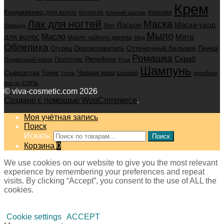
Крем
Кондиционер для волос
Конопля
Крапива
Конский каштан
Лак для ногтей
Маска
Маска-уход
Лосьон
Лен
Лаванда
Мыло
для волос
Масло
Мята
Масло чайного дерева
Мед
Облепиха
Оттеночный бальзам
Пенка
Огурец
Ополаскиватель
Ромашка
Скраб
Репейник
Прополис
Подарочный набор
Роза
Шампунь
Сыворотка
Черная икра
Тоник
Уголь
Шалфей
репейное
соль
масло
© viva-cosmetic.com 2026
Создано с помощью WooCommerce
.
Моя учётная запись
Поиск
Искать:
Поиск
Корзина
0
We use cookies on our website to give you the most relevant
experience by remembering your preferences and repeat
visits. By clicking “Accept”, you consent to the use of ALL the
cookies.
Cookie settings
ACCEPT