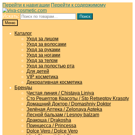
Перейти к навигации
Перейти к содержимому
Искать:
Поиск
Меню
Каталог
Уход за лицом
Уход за волосами
Уход за руками
Уход за ногами
Уход за телом
Уход за полостью рта
Для детей
VIP косметика
Декоративная косметика
Бренды
Чистая линия / Chistaya Liniya
Сто Рецептов Красоты / Sto Retseptov Krasoty
Домашний Доктор / Domashniy Doktor
Зелёная Аптека / Zelonaya Apteka
Лесной бальзам / Lesnoy balzam
Дракоша / Drakosha
Принцесса / Princessa
Dolce Vero / Dolce Vero