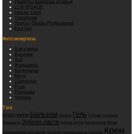
Рецепты Бабушки Агафьи
LUX-VISAGE
Новая Заря
Tresemme
Tonica / Studio Professional
Bad Girl
Фитоэкпертиза
Алоэ-вера
Василёк
Дуб
Женьшень
Календула
Мята
Облепиха
Роза
Ромашка
Череда
Тэги
Бальзам
Гель
Алоэ-вера
Губная помада
Берёза
Зубная паста
Календула
Кедр
Женьшень
Зубная щетка
Крем
Кондиционер для волос
Конопля
Крапива
Конский каштан