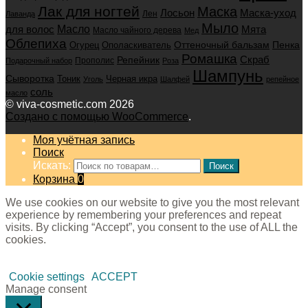
Лак для ногтей
Маска
Маска-уход
Лосьон
Лен
Лаванда
Мыло
для волос
Масло
Мята
Масло чайного дерева
Мед
Облепиха
Оттеночный бальзам
Пенка
Огурец
Ополаскиватель
Ромашка
Скраб
Репейник
Прополис
Подарочный набор
Роза
Шампунь
Сыворотка
Черная икра
Тоник
Уголь
Шалфей
репейное
соль
масло
© viva-cosmetic.com 2026
Создано с помощью WooCommerce
.
Моя учётная запись
Поиск
Искать:
Поиск
Корзина
0
We use cookies on our website to give you the most relevant
experience by remembering your preferences and repeat
visits. By clicking “Accept”, you consent to the use of ALL the
cookies.
Cookie settings
ACCEPT
Manage consent