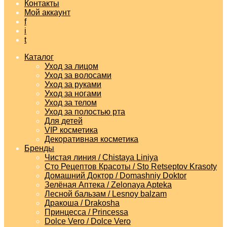
Контакты
Мой аккаунт
f
i
t
Каталог
Уход за лицом
Уход за волосами
Уход за руками
Уход за ногами
Уход за телом
Уход за полостью рта
Для детей
VIP косметика
Декоративная косметика
Бренды
Чистая линия / Chistaya Liniya
Сто Рецептов Красоты / Sto Retseptov Krasoty
Домашний Доктор / Domashniy Doktor
Зелёная Аптека / Zelonaya Apteka
Лесной бальзам / Lesnoy balzam
Дракоша / Drakosha
Принцесса / Princessa
Dolce Vero / Dolce Vero