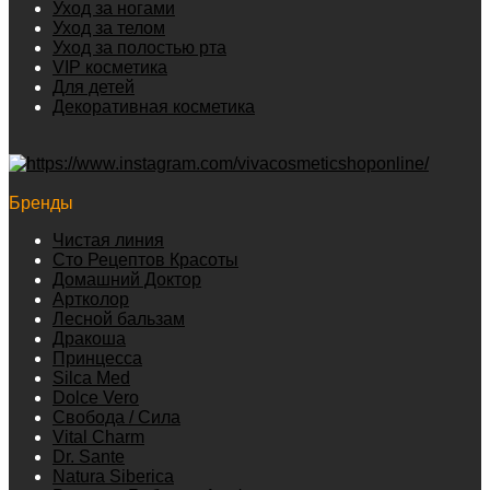
Уход за ногами
Уход за телом
Уход за полостью рта
VIP косметика
Для детей
Декоративная косметика
Бренды
Чистая линия
Сто Рецептов Красоты
Домашний Доктор
Артколор
Лесной бальзам
Дракоша
Принцесса
Silca Med
Dolce Vero
Свобода / Сила
Vital Charm
Dr. Sante
Natura Siberica