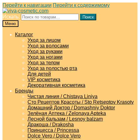
Перейти к навигации
Перейти к содержимому
Искать:
Поиск
Меню
Каталог
Уход за лицом
Уход за волосами
Уход за руками
Уход за ногами
Уход за телом
Уход за полостью рта
Для детей
VIP косметика
Декоративная косметика
Бренды
Чистая линия / Chistaya Liniya
Сто Рецептов Красоты / Sto Retseptov Krasoty
Домашний Доктор / Domashniy Doktor
Зелёная Аптека / Zelonaya Apteka
Лесной бальзам / Lesnoy balzam
Дракоша / Drakosha
Принцесса / Princessa
Dolce Vero / Dolce Vero