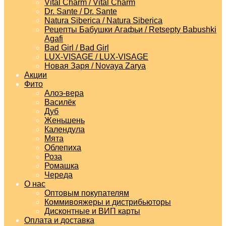
Vital Charm / Vital Charm
Dr. Sante / Dr. Sante
Natura Siberica / Natura Siberica
Рецепты Бабушки Агафьи / Retsepty Babushki
Agafi
Bad Girl / Bad Girl
LUX-VISAGE / LUX-VISAGE
Новая Заря / Novaya Zarya
Акции
Фито
Алоэ-вера
Василёк
Дуб
Женьшень
Календула
Мята
Облепиха
Роза
Ромашка
Череда
О нас
Оптовым покупателям
Коммивояжеры и дистрибьюторы
Дисконтные и ВИП карты
Оплата и доставка