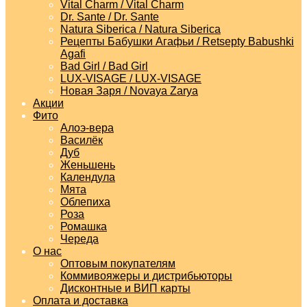
Vital Charm / Vital Charm
Dr. Sante / Dr. Sante
Natura Siberica / Natura Siberica
Рецепты Бабушки Агафьи / Retsepty Babushki
Agafi
Bad Girl / Bad Girl
LUX-VISAGE / LUX-VISAGE
Новая Заря / Novaya Zarya
Акции
Фито
Алоэ-вера
Василёк
Дуб
Женьшень
Календула
Мята
Облепиха
Роза
Ромашка
Череда
О нас
Оптовым покупателям
Коммивояжеры и дистрибьюторы
Дисконтные и ВИП карты
Оплата и доставка