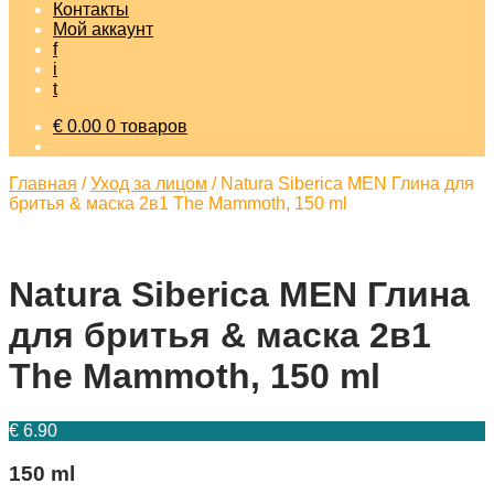
Контакты
Мой аккаунт
f
i
t
€
0.00
0 товаров
Главная
/
Уход за лицом
/
Natura Siberica MEN Глина для
бритья & маска 2в1 The Mammoth, 150 ml
Natura Siberica MEN Глина
для бритья & маска 2в1
The Mammoth, 150 ml
€
6.90
150 ml