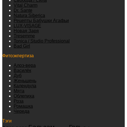
Свобода / Сила
Vital Charm
Dr. Sante
Natura Siberica
Рецепты Бабушки Агафьи
LUX-VISAGE
Новая Заря
Tresemme
Tonica / Studio Professional
Bad Girl
Фитоэкпертиза
Алоэ-вера
Василёк
Дуб
Женьшень
Календула
Мята
Облепиха
Роза
Ромашка
Череда
Тэги