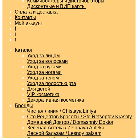
Коммивояжеры и дистрибьюторы
Дисконтные и ВИП карты
Оплата и доставка
Контакты
Мой аккаунт
f
i
t
Каталог
Уход за лицом
Уход за волосами
Уход за руками
Уход за ногами
Уход за телом
Уход за полостью рта
Для детей
VIP косметика
Декоративная косметика
Бренды
Чистая линия / Chistaya Liniya
Сто Рецептов Красоты / Sto Retseptov Krasoty
Домашний Доктор / Domashniy Doktor
Зелёная Аптека / Zelonaya Apteka
Лесной бальзам / Lesnoy balzam