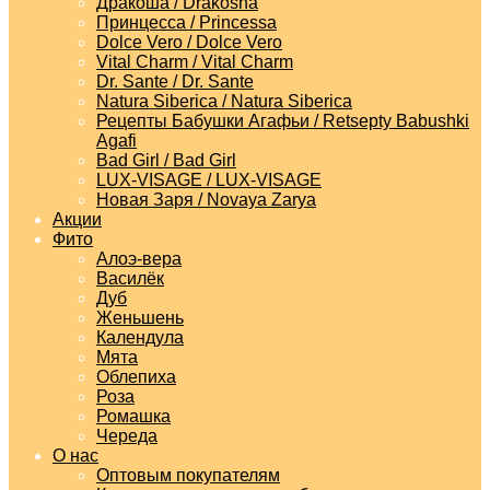
Дракоша / Drakosha
Принцесса / Princessa
Dolce Vero / Dolce Vero
Vital Charm / Vital Charm
Dr. Sante / Dr. Sante
Natura Siberica / Natura Siberica
Рецепты Бабушки Агафьи / Retsepty Babushki
Agafi
Bad Girl / Bad Girl
LUX-VISAGE / LUX-VISAGE
Новая Заря / Novaya Zarya
Акции
Фито
Алоэ-вера
Василёк
Дуб
Женьшень
Календула
Мята
Облепиха
Роза
Ромашка
Череда
О нас
Оптовым покупателям