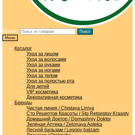
Искать:
Поиск
Меню
Каталог
Уход за лицом
Уход за волосами
Уход за руками
Уход за ногами
Уход за телом
Уход за полостью рта
Для детей
VIP косметика
Декоративная косметика
Бренды
Чистая линия / Chistaya Liniya
Сто Рецептов Красоты / Sto Retseptov Krasoty
Домашний Доктор / Domashniy Doktor
Зелёная Аптека / Zelonaya Apteka
Лесной бальзам / Lesnoy balzam