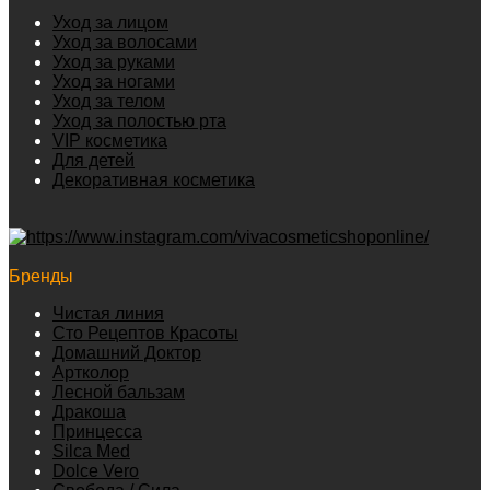
Уход за лицом
Уход за волосами
Уход за руками
Уход за ногами
Уход за телом
Уход за полостью рта
VIP косметика
Для детей
Декоративная косметика
Бренды
Чистая линия
Сто Рецептов Красоты
Домашний Доктор
Артколор
Лесной бальзам
Дракоша
Принцесса
Silca Med
Dolce Vero