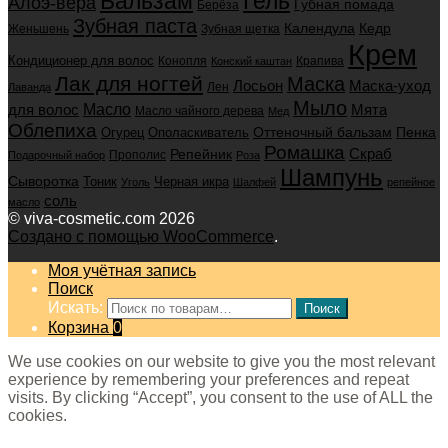
Бальзам
Гель
Алоэ-вера
Губная помада
Берёза
Зубная паста
Календула
Кедр
Женьшень
Зубная щетка
Крем
Кондиционер для волос
Конопля
Крапива
Конский каштан
Лак для ногтей
Маска
Маска-уход
Лосьон
Лен
Лаванда
Мыло
для волос
Масло
Мята
Масло чайного дерева
Мед
Облепиха
Оттеночный бальзам
Пенка
Огурец
Ополаскиватель
Ромашка
Скраб
Репейник
Прополис
Подарочный набор
Роза
Шампунь
Сыворотка
Черная икра
Тоник
Уголь
Шалфей
репейное
соль
масло
© viva-cosmetic.com 2026
Создано с помощью WooCommerce
.
Моя учётная запись
Поиск
Искать:
Поиск
Корзина
0
We use cookies on our website to give you the most relevant
experience by remembering your preferences and repeat
visits. By clicking “Accept”, you consent to the use of ALL the
cookies.