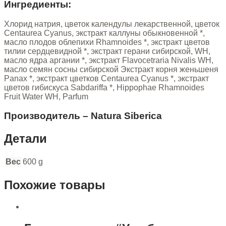
Ингредиенты:
Хлорид натрия, цветок календулы лекарственной, цветок
Centaurea Cyanus, экстракт каллуны обыкновенной *,
масло плодов облепихи Rhamnoides *, экстракт цветов
тилии сердцевидной *, экстракт герани сибирской, WH,
масло ядра аргании *, экстракт Flavocetraria Nivalis WH,
масло семян сосны сибирской Экстракт корня женьшеня
Panax *, экстракт цветков Centaurea Cyanus *, экстракт
цветов гибискуса Sabdariffa *, Hippophae Rhamnoides
Fruit Water WH, Parfum
Производитель – Natura Siberica
Детали
Вес
600 g
Похожие товары