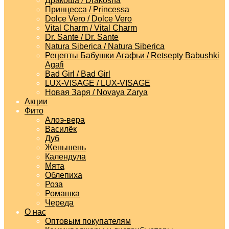
Дракоша / Drakosha
Принцесса / Princessa
Dolce Vero / Dolce Vero
Vital Charm / Vital Charm
Dr. Sante / Dr. Sante
Natura Siberica / Natura Siberica
Рецепты Бабушки Агафьи / Retsepty Babushki
Agafi
Bad Girl / Bad Girl
LUX-VISAGE / LUX-VISAGE
Новая Заря / Novaya Zarya
Акции
Фито
Алоэ-вера
Василёк
Дуб
Женьшень
Календула
Мята
Облепиха
Роза
Ромашка
Череда
О нас
Оптовым покупателям