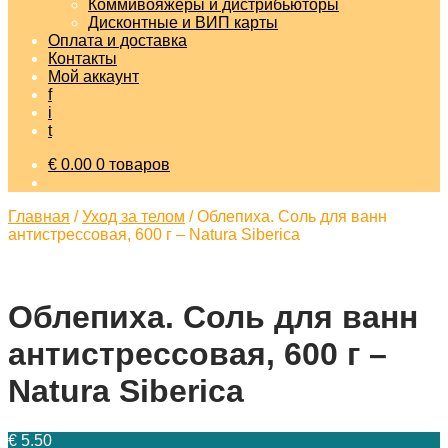
Коммивояжеры и дистрибьюторы
Дисконтные и ВИП карты
Оплата и доставка
Контакты
Мой аккаунт
f
i
t
€
0.00
0 товаров
Главная
/
Уход за телом
/
Облепиха. Соль для ванн
антистрессовая, 600 г – Natura Siberica
Облепиха. Соль для ванн
антистрессовая, 600 г –
Natura Siberica
€
5.50