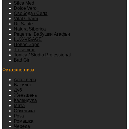
Silca Med
Dolce Vero
Свобода / Сила
Vital Charm
Dr. Sante
Natura Siberica
Рецепты Бабушки Агафьи
LUX-VISAGE
Новая Заря
Tresemme
Tonica / Studio Professional
Bad Girl
Фитоэкпертиза
Алоэ-вера
Василёк
Дуб
Женьшень
Календула
Мята
Облепиха
Роза
Ромашка
Череда