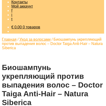
Контакты
Мой аккаунт
f
i
t
€
0.00
0 товаров
Главная
/
Уход за волосами
/
Биошампунь укрепляющий
против выпадения волос – Doctor Taiga Anti-Hair – Natura
Siberica
Биошампунь
укрепляющий против
выпадения волос – Doctor
Taiga Anti-Hair – Natura
Siberica