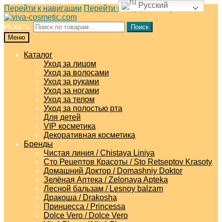
Русский
Перейти к навигации
Перейти к содержимому
Искать:
Поиск
Меню
Каталог
Уход за лицом
Уход за волосами
Уход за руками
Уход за ногами
Уход за телом
Уход за полостью рта
Для детей
VIP косметика
Декоративная косметика
Бренды
Чистая линия / Chistaya Liniya
Сто Рецептов Красоты / Sto Retseptov Krasoty
Домашний Доктор / Domashniy Doktor
Зелёная Аптека / Zelonaya Apteka
Лесной бальзам / Lesnoy balzam
Дракоша / Drakosha
Принцесса / Princessa
Dolce Vero / Dolce Vero