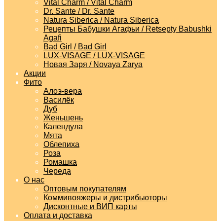
Vital Charm / Vital Charm
Dr. Sante / Dr. Sante
Natura Siberica / Natura Siberica
Рецепты Бабушки Агафьи / Retsepty Babushki
Agafi
Bad Girl / Bad Girl
LUX-VISAGE / LUX-VISAGE
Новая Заря / Novaya Zarya
Акции
Фито
Алоэ-вера
Василёк
Дуб
Женьшень
Календула
Мята
Облепиха
Роза
Ромашка
Череда
О нас
Оптовым покупателям
Коммивояжеры и дистрибьюторы
Дисконтные и ВИП карты
Оплата и доставка