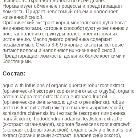
пышность. Укрепляет волосы по всей длине.
Нормализует обменные процессы и предотвращает
ломкость. Придает невесомый объем и наполняет
жизненной силой.
Органический экстракт корня монгольского дуба богат
аминокислотами, которые способствуют укреплению и
восстановлению структуры волос, препятствуя их
истончению. Масло дикого репейника содержит
незаменимые Омега 3-6-9 жирные кислоты, которые
питают волосы и наполняют их жизненной силой.
Предотвращает ломкость, делая их более крепкими и
блестящими.
Состав:
aqua with infusions of organic quercus robur root extract
(органический экстракт корня монгольского дуба), organic
arctium lappa root extract/ olea europaea fruit oil
(органическое омега-масло дикого репейника), rubus
arcticus fruit extractwh (экстракт малины арктической),
schizandra chinensis fruit extractfe (экстракт лимонника
нанайского), rhododendron adamsii leaf/stem extractfe
(экстракт саган-дайля), sophora flavescens root extractwh
(экстракт софоры хакасской), organic salvia officinalis leaf
extract (органический экстракт шалфея сибирского),