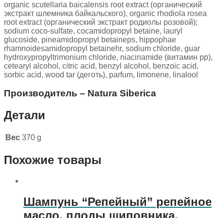
organic scutellaria baicalensis root extract (органический
экстракт шлемника байкальского), organic rhodiola rosea
root extract (органический экстракт родиолы розовой);
sodium coco-sulfate, cocamidopropyl betaine, lauryl
glucoside, pineamidopropyl betaineps, hippophae
rhamnoidesamidopropyl betainehr, sodium chloride, guar
hydroxypropyltrimonium chloride, niacinamide (витамин pp),
cetearyl alcohol, citric acid, benzyl alcohol, benzoic acid,
sorbic acid, wood tar (деготь), parfum, limonene, linalool
Производитель – Natura Siberica
Детали
Вес
370 g
Похожие товары
Шампунь “Репейный” репейное
масло, плоды шиповника,