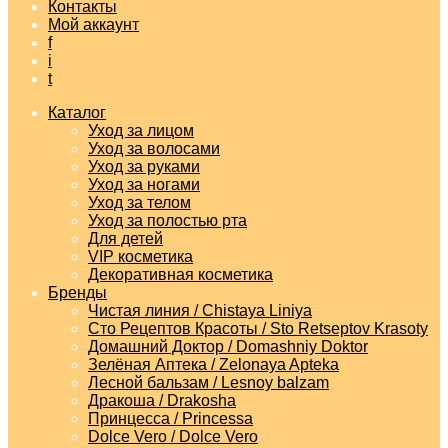
Контакты
Мой аккаунт
f
i
t
Каталог
Уход за лицом
Уход за волосами
Уход за руками
Уход за ногами
Уход за телом
Уход за полостью рта
Для детей
VIP косметика
Декоративная косметика
Бренды
Чистая линия / Chistaya Liniya
Сто Рецептов Красоты / Sto Retseptov Krasoty
Домашний Доктор / Domashniy Doktor
Зелёная Аптека / Zelonaya Apteka
Лесной бальзам / Lesnoy balzam
Дракоша / Drakosha
Принцесса / Princessa
Dolce Vero / Dolce Vero