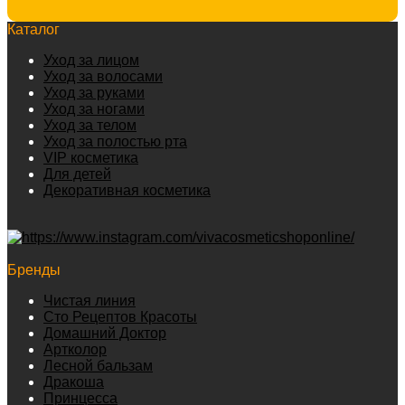
Каталог
Уход за лицом
Уход за волосами
Уход за руками
Уход за ногами
Уход за телом
Уход за полостью рта
VIP косметика
Для детей
Декоративная косметика
Бренды
Чистая линия
Сто Рецептов Красоты
Домашний Доктор
Артколор
Лесной бальзам
Дракоша
Принцесса