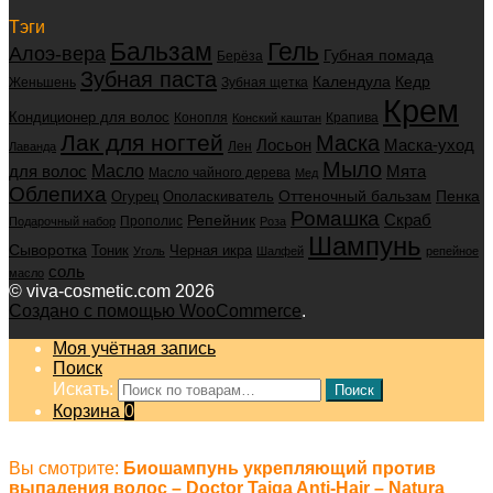
Тэги
Бальзам
Гель
Алоэ-вера
Губная помада
Берёза
Зубная паста
Календула
Кедр
Женьшень
Зубная щетка
Крем
Кондиционер для волос
Конопля
Крапива
Конский каштан
Лак для ногтей
Маска
Маска-уход
Лосьон
Лен
Лаванда
Мыло
для волос
Масло
Мята
Масло чайного дерева
Мед
Облепиха
Оттеночный бальзам
Пенка
Огурец
Ополаскиватель
Ромашка
Скраб
Репейник
Прополис
Подарочный набор
Роза
Шампунь
Сыворотка
Черная икра
Тоник
Уголь
Шалфей
репейное
соль
масло
© viva-cosmetic.com 2026
Создано с помощью WooCommerce
.
Моя учётная запись
Поиск
Искать:
Поиск
Корзина
0
Вы смотрите:
Биошампунь укрепляющий против
выпадения волос – Doctor Taiga Anti-Hair – Natura