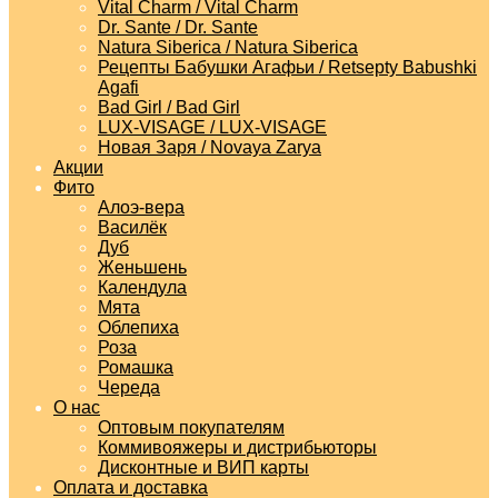
Vital Charm / Vital Charm
Dr. Sante / Dr. Sante
Natura Siberica / Natura Siberica
Рецепты Бабушки Агафьи / Retsepty Babushki
Agafi
Bad Girl / Bad Girl
LUX-VISAGE / LUX-VISAGE
Новая Заря / Novaya Zarya
Акции
Фито
Алоэ-вера
Василёк
Дуб
Женьшень
Календула
Мята
Облепиха
Роза
Ромашка
Череда
О нас
Оптовым покупателям
Коммивояжеры и дистрибьюторы
Дисконтные и ВИП карты
Оплата и доставка