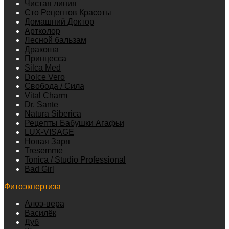
Чистая линия
Сто Рецептов Красоты
Домашний Доктор
Артколор
Лесной бальзам
Дракоша
Принцесса
Silca Med
Dolce Vero
Свобода / Сила
Vital Charm
Dr. Sante
Natura Siberica
Рецепты Бабушки Агафьи
LUX-VISAGE
Новая Заря
Tresemme
Tonica / Studio Professional
Bad Girl
Фитоэкпертиза
Алоэ-вера
Василёк
Дуб