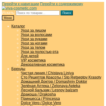
Перейти к навигации
Перейти к содержимому
Искать:
Поиск
Меню
Каталог
Уход за лицом
Уход за волосами
Уход за руками
Уход за ногами
Уход за телом
Уход за полостью рта
Для детей
VIP косметика
Декоративная косметика
Бренды
Чистая линия / Chistaya Liniya
Сто Рецептов Красоты / Sto Retseptov Krasoty
Домашний Доктор / Domashniy Doktor
Зелёная Аптека / Zelonaya Apteka
Лесной бальзам / Lesnoy balzam
Дракоша / Drakosha
Принцесса / Princessa
Dolce Vero / Dolce Vero