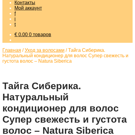
Контакты
Мой аккаунт
f
i
t
€
0.00
0 товаров
Главная
/
Уход за волосами
/
Тайга Сиберика.
Натуральный кондиционер для волос Супер свежесть и
густота волос – Natura Siberica
Тайга Сиберика.
Натуральный
кондиционер для волос
Супер свежесть и густота
волос – Natura Siberica