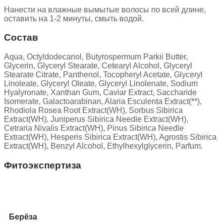
Нанести на влажные вымытые волосы по всей длине,
оставить на 1-2 минуты, смыть водой.
Состав
Aqua, Octyldodecanol, Butyrospermum Parkii Butter,
Glycerin, Glyceryl Stearate, Cetearyl Alcohol, Glyceryl
Stearate Citrate, Panthenol, Tocopheryl Acetate, Glyceryl
Linoleate, Glyceryl Oleate, Glyceryl Linolenate, Sodium
Hyalyronate, Xanthan Gum, Caviar Extract, Saccharide
Isomerate, Galactoarabinan, Alaria Esculenta Extract(**),
Rhodiola Rosea Root Extract(WH), Sorbus Sibirica
Extract(WH), Juniperus Sibirica Needle Extract(WH),
Cetraria Nivalis Extract(WH), Pinus Sibirica Needle
Extract(WH), Hesperis Sibirica Extract(WH), Agrostis Sibirica
Extract(WH), Benzyl Alcohol, Ethylhexylglycerin, Parfum.
Фитоэкспертиза
Берёза