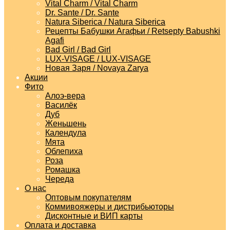
Vital Charm / Vital Charm
Dr. Sante / Dr. Sante
Natura Siberica / Natura Siberica
Рецепты Бабушки Агафьи / Retsepty Babushki
Agafi
Bad Girl / Bad Girl
LUX-VISAGE / LUX-VISAGE
Новая Заря / Novaya Zarya
Акции
Фито
Алоэ-вера
Василёк
Дуб
Женьшень
Календула
Мята
Облепиха
Роза
Ромашка
Череда
О нас
Оптовым покупателям
Коммивояжеры и дистрибьюторы
Дисконтные и ВИП карты
Оплата и доставка