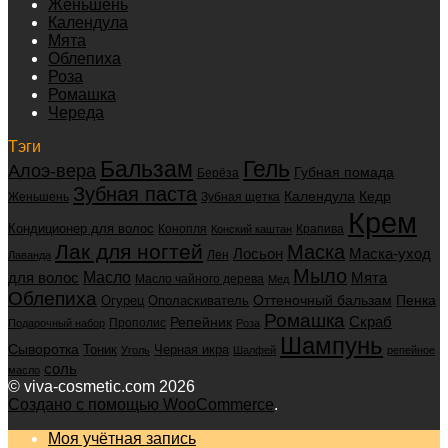
Женьшень
Календула
Мята
Облепиха
Роза
Ромашка
Череда
Тэги
Бальзам
Гель
Алоэ-вера
Губная помада
Берёза
Зубная паста
Календула
Кедр
Женьшень
Зубная щетка
Крем
Кондиционер для волос
Конопля
Крапива
Конский каштан
Лак для ногтей
Маска
Маска-уход
Лосьон
Лен
Лаванда
Мыло
для волос
Масло
Мята
Масло чайного дерева
Мед
Облепиха
Оттеночный бальзам
Пенка
Огурец
Ополаскиватель
Ромашка
Скраб
Репейник
Прополис
Подарочный набор
Роза
Шампунь
Сыворотка
Черная икра
Тоник
Уголь
Шалфей
репейное
соль
масло
© viva-cosmetic.com 2026
Создано с помощью WooCommerce
.
Моя учётная запись