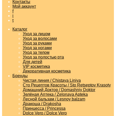
Контакты
Мой аккаунт
f
i
t
Каталог
Уход за лицом
Уход за волосами
Уход за руками
Уход за ногами
Уход за телом
Уход за полостью рта
Для детей
VIP косметика
Декоративная косметика
Бренды
Чистая линия / Chistaya Liniya
Сто Рецептов Красоты / Sto Retseptov Krasoty
Домашний Доктор / Domashniy Doktor
Зелёная Аптека / Zelonaya Apteka
Лесной бальзам / Lesnoy balzam
Дракоша / Drakosha
Принцесса / Princessa
Dolce Vero / Dolce Vero