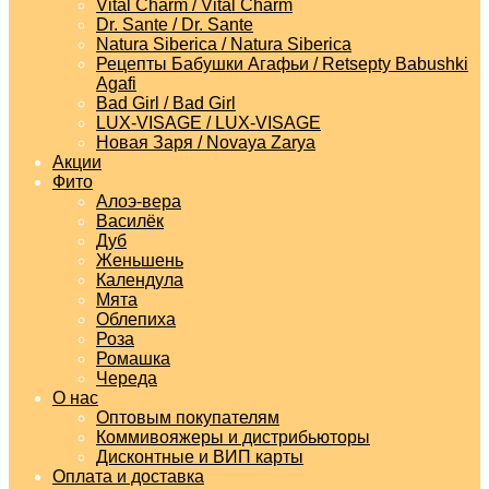
Vital Charm / Vital Charm
Dr. Sante / Dr. Sante
Natura Siberica / Natura Siberica
Рецепты Бабушки Агафьи / Retsepty Babushki
Agafi
Bad Girl / Bad Girl
LUX-VISAGE / LUX-VISAGE
Новая Заря / Novaya Zarya
Акции
Фито
Алоэ-вера
Василёк
Дуб
Женьшень
Календула
Мята
Облепиха
Роза
Ромашка
Череда
О нас
Оптовым покупателям
Коммивояжеры и дистрибьюторы
Дисконтные и ВИП карты
Оплата и доставка