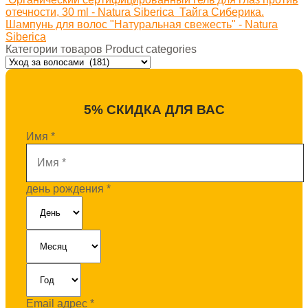
отечности, 30 ml - Natura Siberica
Тайга Сиберика.
Шампунь для волос "Натуральная свежесть" - Natura
Siberica
Категории товаров Product categories
5% СКИДКА ДЛЯ ВАС
Имя
*
день рождения
*
Email адрес
*