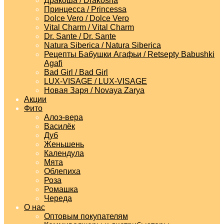
Дракоша / Drakosha
Принцесса / Princessa
Dolce Vero / Dolce Vero
Vital Charm / Vital Charm
Dr. Sante / Dr. Sante
Natura Siberica / Natura Siberica
Рецепты Бабушки Агафьи / Retsepty Babushki
Agafi
Bad Girl / Bad Girl
LUX-VISAGE / LUX-VISAGE
Новая Заря / Novaya Zarya
Акции
Фито
Алоэ-вера
Василёк
Дуб
Женьшень
Календула
Мята
Облепиха
Роза
Ромашка
Череда
О нас
Оптовым покупателям