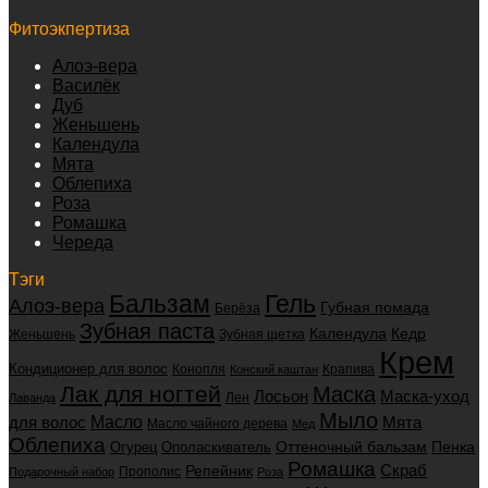
Фитоэкпертиза
Алоэ-вера
Василёк
Дуб
Женьшень
Календула
Мята
Облепиха
Роза
Ромашка
Череда
Тэги
Бальзам
Гель
Алоэ-вера
Губная помада
Берёза
Зубная паста
Календула
Кедр
Женьшень
Зубная щетка
Крем
Кондиционер для волос
Конопля
Крапива
Конский каштан
Лак для ногтей
Маска
Маска-уход
Лосьон
Лен
Лаванда
Мыло
для волос
Масло
Мята
Масло чайного дерева
Мед
Облепиха
Оттеночный бальзам
Пенка
Огурец
Ополаскиватель
Ромашка
Скраб
Репейник
Прополис
Подарочный набор
Роза