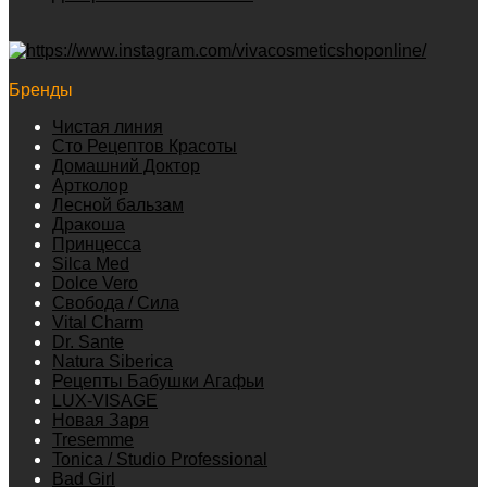
Бренды
Чистая линия
Сто Рецептов Красоты
Домашний Доктор
Артколор
Лесной бальзам
Дракоша
Принцесса
Silca Med
Dolce Vero
Свобода / Сила
Vital Charm
Dr. Sante
Natura Siberica
Рецепты Бабушки Агафьи
LUX-VISAGE
Новая Заря
Tresemme
Tonica / Studio Professional
Bad Girl