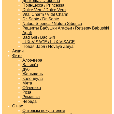
Дракоша / Drakosha
Принцесса / Princessa
Dolce Vero / Dolce Vero
Vital Charm / Vital Charm
Dr. Sante / Dr. Sante
Natura Siberica / Natura Siberica
Рецепты Бабушки Агафьи / Retsepty Babushki
Agafi
Bad Girl / Bad Girl
LUX-VISAGE / LUX-VISAGE
Новая Заря / Novaya Zarya
Акции
Фито
Алоэ-вера
Василёк
Дуб
Женьшень
Календула
Мята
Облепиха
Роза
Ромашка
Череда
О нас
Оптовым покупателям