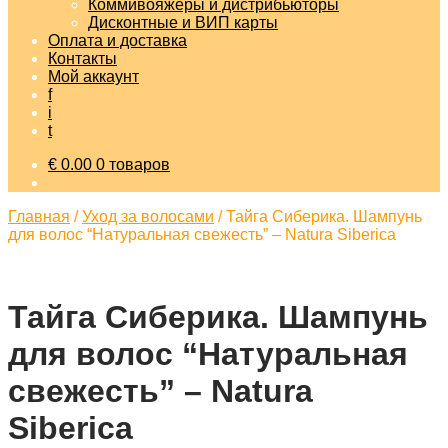
Коммивояжеры и дистрибьюторы
Дисконтные и ВИП карты
Оплата и доставка
Контакты
Мой аккаунт
f
i
t
€
0.00
0 товаров
Главная
/
Уход за волосами
/
Тайга Сиберика. Шампунь
для волос “Натуральная свежесть” – Natura Siberica
Тайга Сиберика. Шампунь
для волос “Натуральная
свежесть” – Natura
Siberica