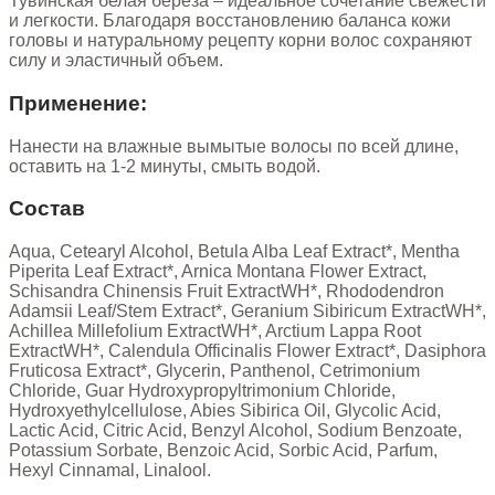
Тувинская белая береза – идеальное сочетание свежести
и легкости. Благодаря восстановлению баланса кожи
головы и натуральному рецепту корни волос сохраняют
силу и эластичный объем.
Применение:
Нанести на влажные вымытые волосы по всей длине,
оставить на 1-2 минуты, смыть водой.
Состав
Aqua, Cetearyl Alcohol, Betula Alba Leaf Extract*, Mentha
Piperita Leaf Extract*, Arnica Montana Flower Extract,
Schisandra Chinensis Fruit ExtractWH*, Rhododendron
Adamsii Leaf/Stem Extract*, Geranium Sibiricum ExtractWH*,
Achillea Millefolium ExtractWH*, Arctium Lappa Root
ExtractWH*, Calendula Officinalis Flower Extract*, Dasiphora
Fruticosa Extract*, Glycerin, Panthenol, Cetrimonium
Chloride, Guar Hydroxypropyltrimonium Chloride,
Hydroxyethylcellulose, Abies Sibirica Oil, Glycolic Acid,
Lactic Acid, Citric Acid, Benzyl Alcohol, Sodium Benzoate,
Potassium Sorbate, Benzoic Acid, Sorbic Acid, Parfum,
Hexyl Cinnamal, Linalool.