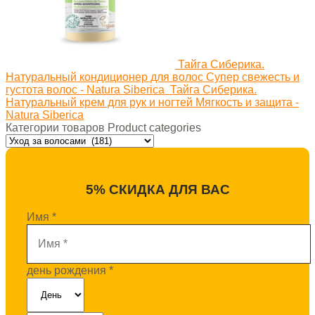
Тайга Сиберика.
Натуральный кондиционер для волос Супер свежесть и
густота волос - Natura Siberica
Тайга Сиберика.
Натуральный крем для рук и ногтей Мягкость и защита -
Natura Siberica
Категории товаров Product categories
5% СКИДКА ДЛЯ ВАС
Имя
*
день рождения
*