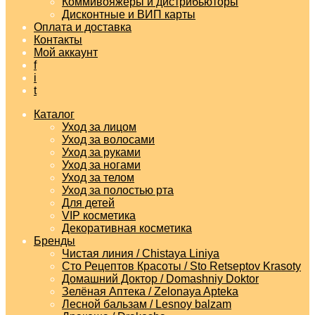
Коммивояжеры и дистрибьюторы
Дисконтные и ВИП карты
Оплата и доставка
Контакты
Мой аккаунт
f
i
t
Каталог
Уход за лицом
Уход за волосами
Уход за руками
Уход за ногами
Уход за телом
Уход за полостью рта
Для детей
VIP косметика
Декоративная косметика
Бренды
Чистая линия / Chistaya Liniya
Сто Рецептов Красоты / Sto Retseptov Krasoty
Домашний Доктор / Domashniy Doktor
Зелёная Аптека / Zelonaya Apteka
Лесной бальзам / Lesnoy balzam