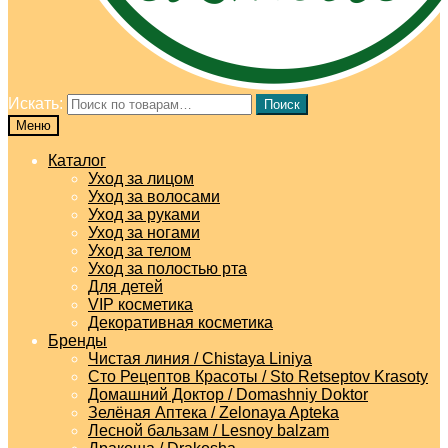
Искать:
Поиск
Меню
Каталог
Уход за лицом
Уход за волосами
Уход за руками
Уход за ногами
Уход за телом
Уход за полостью рта
Для детей
VIP косметика
Декоративная косметика
Бренды
Чистая линия / Chistaya Liniya
Сто Рецептов Красоты / Sto Retseptov Krasoty
Домашний Доктор / Domashniy Doktor
Зелёная Аптека / Zelonaya Apteka
Лесной бальзам / Lesnoy balzam