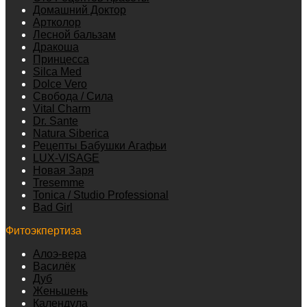
Домашний Доктор
Артколор
Лесной бальзам
Дракоша
Принцесса
Silca Med
Dolce Vero
Свобода / Сила
Vital Charm
Dr. Sante
Natura Siberica
Рецепты Бабушки Агафьи
LUX-VISAGE
Новая Заря
Tresemme
Tonica / Studio Professional
Bad Girl
Фитоэкпертиза
Алоэ-вера
Василёк
Дуб
Женьшень
Календула