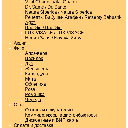
Vital Charm / Vital Charm
Dr. Sante / Dr. Sante
Natura Siberica / Natura Siberica
Рецепты Бабушки Агафьи / Retsepty Babushki
Agafi
Bad Girl / Bad Girl
LUX-VISAGE / LUX-VISAGE
Новая Заря / Novaya Zarya
Акции
Фито
Алоэ-вера
Василёк
Дуб
Женьшень
Календула
Мята
Облепиха
Роза
Ромашка
Череда
О нас
Оптовым покупателям
Коммивояжеры и дистрибьюторы
Дисконтные и ВИП карты
Оплата и доставка