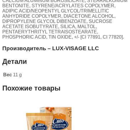
CALCIUM ALUMINUM BOROSILICATE, STEARALKONIUM
BENTONITE, STYRENE/ACRYLATES COPOLYMER,
ADIPIC ACID/NEOPENTYL GLYCOL/TRIMELLITIC
ANHYDRIDE COPOLYMER, DIACETONE ALCOHOL,
DIPROPYLENE GLYCOL DIBENZOATE, SUCROSE
ACETATE ISOBUTYRATE, SILICA, MALTOL,
PENTAERYTHRITYL TETRAISOSTEARATE,
PHOSPHORIC ACID, TIN OXIDE, +/- [CI 77891, CI 77820].
Производитель – LUX-VISAGE LLC
Детали
Вес
11 g
Похожие товары