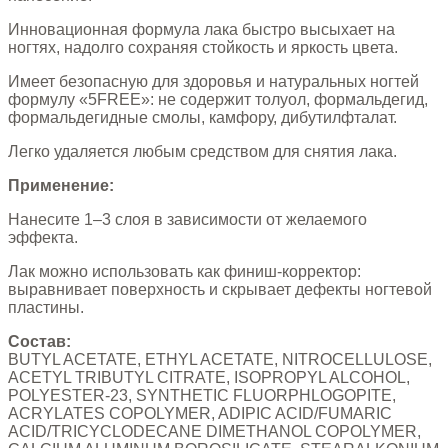
Инновационная формула лака быстро высыхает на
ногтях, надолго сохраняя стойкость и яркость цвета.
Имеет безопасную для здоровья и натуральных ногтей
формулу «5FREE»: не содержит толуол, формальдегид,
формальдегидные смолы, камфору, дибутилфталат.
Легко удаляется любым средством для снятия лака.
Применение:
Нанесите 1–3 слоя в зависимости от желаемого
эффекта.
Лак можно использовать как финиш-корректор:
выравнивает поверхность и скрывает дефекты ногтевой
пластины.
Состав:
BUTYL ACETATE, ETHYL ACETATE, NITROCELLULOSE,
ACETYL TRIBUTYL CITRATE, ISOPROPYL ALCOHOL,
POLYESTER-23, SYNTHETIC FLUORPHLOGOPITE,
ACRYLATES COPOLYMER, ADIPIC ACID/FUMARIC
ACID/TRICYCLODECANE DIMETHANOL COPOLYMER,