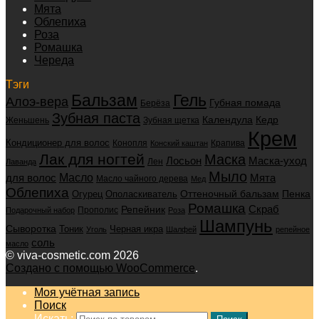
Мята
Облепиха
Роза
Ромашка
Череда
Тэги
Бальзам
Гель
Алоэ-вера
Губная помада
Берёза
Зубная паста
Календула
Кедр
Женьшень
Зубная щетка
Крем
Кондиционер для волос
Конопля
Крапива
Конский каштан
Лак для ногтей
Маска
Маска-уход
Лосьон
Лен
Лаванда
Мыло
для волос
Масло
Мята
Масло чайного дерева
Мед
Облепиха
Оттеночный бальзам
Пенка
Огурец
Ополаскиватель
Ромашка
Скраб
Репейник
Прополис
Подарочный набор
Роза
Шампунь
Сыворотка
Черная икра
Тоник
Уголь
Шалфей
репейное
соль
масло
© viva-cosmetic.com 2026
Создано с помощью WooCommerce
.
Моя учётная запись
Поиск
Искать: