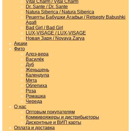
Vital Charm / Vital Charm
Dr. Sante / Dr. Sante
Natura Siberica / Natura Siberica
Рецепты Бабушки Агафьи / Retsepty Babushki
Agafi
Bad Girl / Bad Girl
LUX-VISAGE / LUX-VISAGE
Новая Заря / Novaya Zarya
Акции
Фито
Алоэ-вера
Василёк
Дуб
Женьшень
Календула
Мята
Облепиха
Роза
Ромашка
Череда
О нас
Оптовым покупателям
Коммивояжеры и дистрибьюторы
Дисконтные и ВИП карты
Оплата и доставка