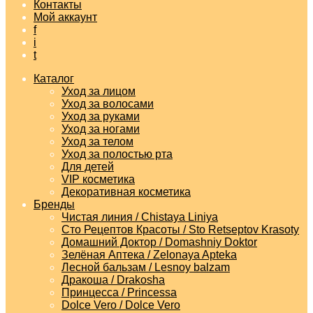
Контакты
Мой аккаунт
f
i
t
Каталог
Уход за лицом
Уход за волосами
Уход за руками
Уход за ногами
Уход за телом
Уход за полостью рта
Для детей
VIP косметика
Декоративная косметика
Бренды
Чистая линия / Chistaya Liniya
Сто Рецептов Красоты / Sto Retseptov Krasoty
Домашний Доктор / Domashniy Doktor
Зелёная Аптека / Zelonaya Apteka
Лесной бальзам / Lesnoy balzam
Дракоша / Drakosha
Принцесса / Princessa
Dolce Vero / Dolce Vero