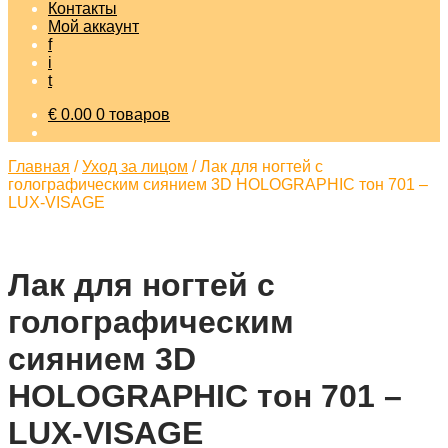
Контакты
Мой аккаунт
f
i
t
€
0.00
0 товаров
Главная
/
Уход за лицом
/
Лак для ногтей с
голографическим сиянием 3D HOLOGRAPHIC тон 701 –
LUX-VISAGE
Лак для ногтей с
голографическим
сиянием 3D
HOLOGRAPHIC тон 701 –
LUX-VISAGE