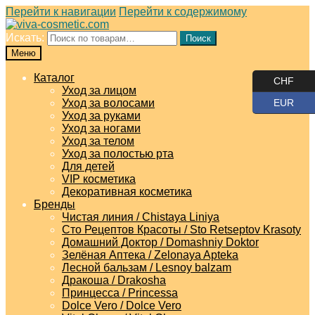
Перейти к навигации
Перейти к содержимому
Искать:
Поиск
Меню
Каталог
CHF
Уход за лицом
Уход за волосами
EUR
Уход за руками
Уход за ногами
Уход за телом
Уход за полостью рта
Для детей
VIP косметика
Декоративная косметика
Бренды
Чистая линия / Chistaya Liniya
Сто Рецептов Красоты / Sto Retseptov Krasoty
Домашний Доктор / Domashniy Doktor
Зелёная Аптека / Zelonaya Apteka
Лесной бальзам / Lesnoy balzam
Дракоша / Drakosha
Принцесса / Princessa
Dolce Vero / Dolce Vero