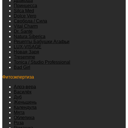
Дракоша
Принцесса
Silca Med
Dolce Vero
Свобода / Сила
Vital Charm
Dr. Sante
Natura Siberica
Рецепты Бабушки Агафьи
LUX-VISAGE
Новая Заря
Tresemme
Tonica / Studio Professional
Bad Girl
Фитоэкпертиза
Алоэ-вера
Василёк
Дуб
Женьшень
Календула
Мята
Облепиха
Роза
Ромашка