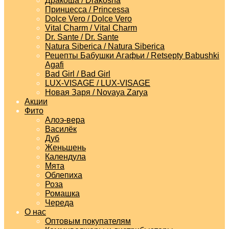
Дракоша / Drakosha
Принцесса / Princessa
Dolce Vero / Dolce Vero
Vital Charm / Vital Charm
Dr. Sante / Dr. Sante
Natura Siberica / Natura Siberica
Рецепты Бабушки Агафьи / Retsepty Babushki
Agafi
Bad Girl / Bad Girl
LUX-VISAGE / LUX-VISAGE
Новая Заря / Novaya Zarya
Акции
Фито
Алоэ-вера
Василёк
Дуб
Женьшень
Календула
Мята
Облепиха
Роза
Ромашка
Череда
О нас
Оптовым покупателям