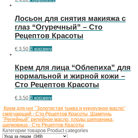
Лосьон для снятия макияжа с
глаз “Огуречный” – Сто
Рецептов Красоты
€
3.50
В корзину
Крем для лица “Облепиха” для
нормальной и жирной кожи –
Сто Рецептов Красоты
€
3.50
В корзину
Крем для ног "Золотистая тыква и кукурузное масло"
смягчающий - Сто Рецептов Красоты
Шампунь
"Репейный" репейное масло, плоды шиповника,
шелковица - Сто Рецептов Красоты
Категории товаров Product categories