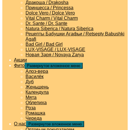
Дракоша / Drakosha
Принцесса / Princessa
Dolce Vero / Dolce Vero
Vital Charm / Vital Charm
Dr. Sante / Dr. Sante
Natura Siberica / Natura Siberica
Рецепты Бабушки Агафьи / Retsepty Babushki
Agafi
Bad Girl / Bad Girl
LUX-VISAGE / LUX-VISAGE
Новая Заря / Novaya Zarya
Акции
Фито
Развернутое вложенное меню
Алоэ-вера
Василёк
Дуб
Женьшень
Календула
Мята
Облепиха
Роза
Ромашка
Череда
О нас
Развернутое вложенное меню
Оптовым покупателям