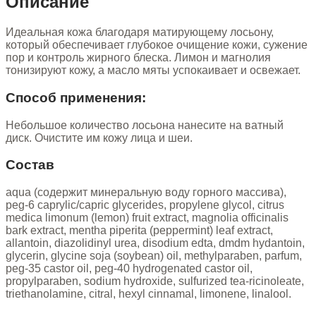
Описание
Идеальная кожа благодаря матирующему лосьону,
который обеспечивает глубокое очищение кожи, сужение
пор и контроль жирного блеска. Лимон и магнолия
тонизируют кожу, а масло мяты успокаивает и освежает.
Способ применения:
Небольшое количество лосьона нанесите на ватный
диск. Очистите им кожу лица и шеи.
Состав
aqua (содержит минеральную воду горного массива),
peg-6 caprylic/capric glycerides, propylene glycol, citrus
medica limonum (lemon) fruit extract, magnolia officinalis
bark extract, mentha piperita (peppermint) leaf extract,
allantoin, diazolidinyl urea, disodium edta, dmdm hydantoin,
glycerin, glycine soja (soybean) oil, methylparaben, parfum,
peg-35 castor oil, peg-40 hydrogenated castor oil,
propylparaben, sodium hydroxide, sulfurized tea-ricinoleate,
triethanolamine, citral, hexyl cinnamal, limonene, linalool.