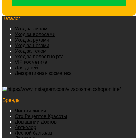
Каталог
Уход за лицом
Уход за волосами
Уход за руками
Уход за ногами
Уход за телом
Уход за полостью рта
VIP косметика
Для детей
Декоративная косметика
Бренды
Чистая линия
Сто Рецептов Красоты
Домашний Доктор
Артколор
Лесной бальзам