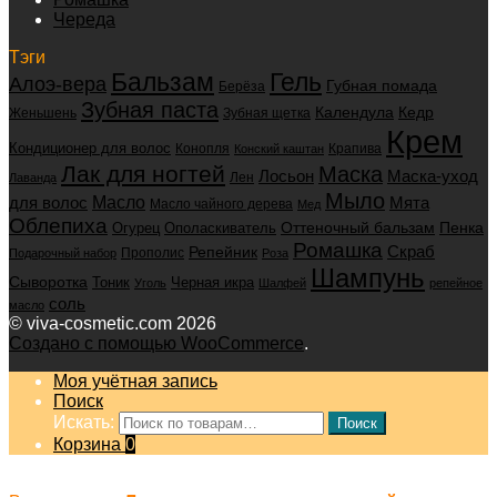
Череда
Тэги
Бальзам
Гель
Алоэ-вера
Губная помада
Берёза
Зубная паста
Календула
Кедр
Женьшень
Зубная щетка
Крем
Кондиционер для волос
Конопля
Крапива
Конский каштан
Лак для ногтей
Маска
Маска-уход
Лосьон
Лен
Лаванда
Мыло
для волос
Масло
Мята
Масло чайного дерева
Мед
Облепиха
Оттеночный бальзам
Пенка
Огурец
Ополаскиватель
Ромашка
Скраб
Репейник
Прополис
Подарочный набор
Роза
Шампунь
Сыворотка
Черная икра
Тоник
Уголь
Шалфей
репейное
соль
масло
© viva-cosmetic.com 2026
Создано с помощью WooCommerce
.
Моя учётная запись
Поиск
Искать:
Поиск
Корзина
0