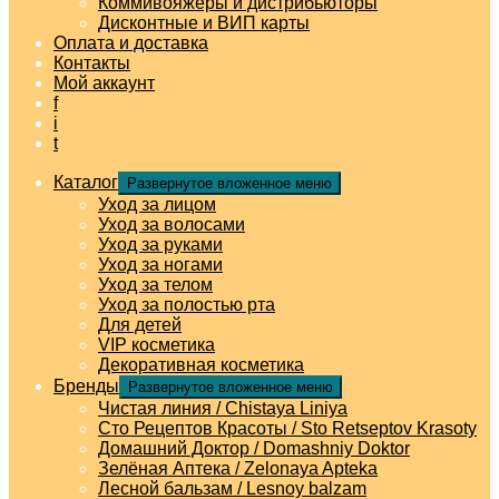
Коммивояжеры и дистрибьюторы
Дисконтные и ВИП карты
Оплата и доставка
Контакты
Мой аккаунт
f
i
t
Каталог
Развернутое вложенное меню
Уход за лицом
Уход за волосами
Уход за руками
Уход за ногами
Уход за телом
Уход за полостью рта
Для детей
VIP косметика
Декоративная косметика
Бренды
Развернутое вложенное меню
Чистая линия / Chistaya Liniya
Сто Рецептов Красоты / Sto Retseptov Krasoty
Домашний Доктор / Domashniy Doktor
Зелёная Аптека / Zelonaya Apteka
Лесной бальзам / Lesnoy balzam