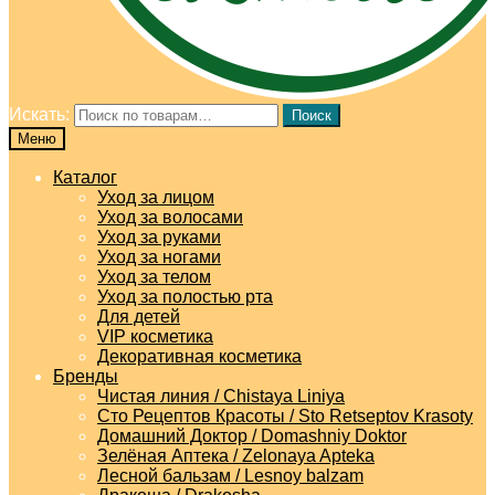
Искать:
Поиск
Меню
Каталог
Уход за лицом
Уход за волосами
Уход за руками
Уход за ногами
Уход за телом
Уход за полостью рта
Для детей
VIP косметика
Декоративная косметика
Бренды
Чистая линия / Chistaya Liniya
Сто Рецептов Красоты / Sto Retseptov Krasoty
Домашний Доктор / Domashniy Doktor
Зелёная Аптека / Zelonaya Apteka
Лесной бальзам / Lesnoy balzam