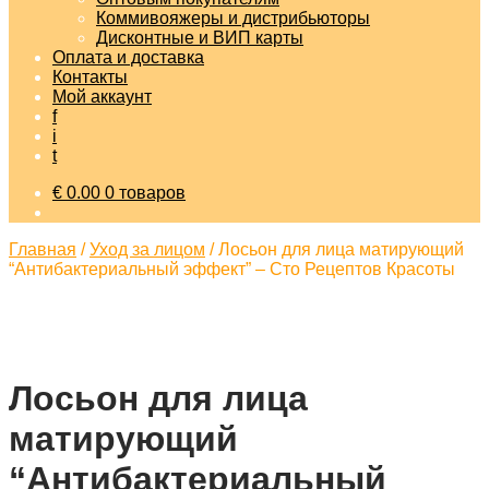
Коммивояжеры и дистрибьюторы
Дисконтные и ВИП карты
Оплата и доставка
Контакты
Мой аккаунт
f
i
t
€
0.00
0 товаров
Главная
/
Уход за лицом
/
Лосьон для лица матирующий
“Антибактериальный эффект” – Сто Рецептов Красоты
Лосьон для лица
матирующий
“Антибактериальный