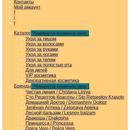
Контакты
Мой аккаунт
f
i
t
Каталог
Развернутое вложенное меню
Уход за лицом
Уход за волосами
Уход за руками
Уход за ногами
Уход за телом
Уход за полостью рта
Для детей
VIP косметика
Декоративная косметика
Бренды
Развернутое вложенное меню
Чистая линия / Chistaya Liniya
Сто Рецептов Красоты / Sto Retseptov Krasoty
Домашний Доктор / Domashniy Doktor
Зелёная Аптека / Zelonaya Apteka
Лесной бальзам / Lesnoy balzam
Дракоша / Drakosha
Принцесса / Princessa
Dolce Vero / Dolce Vero