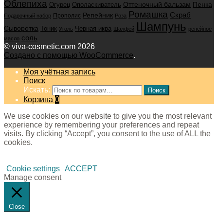
Облепиха
Оттеночный бальзам
Пенка
Огурец
Ополаскиватель
Ромашка
Скраб
Репейник
Прополис
Подарочный набор
Роза
Шампунь
Сыворотка
Черная икра
Тоник
Уголь
Шалфей
репейное
соль
масло
© viva-cosmetic.com 2026
Создано с помощью WooCommerce
.
Моя учётная запись
Поиск
Искать:
Поиск
Корзина
0
We use cookies on our website to give you the most relevant
experience by remembering your preferences and repeat
visits. By clicking “Accept”, you consent to the use of ALL the
cookies.
Cookie settings
ACCEPT
Manage consent
Close