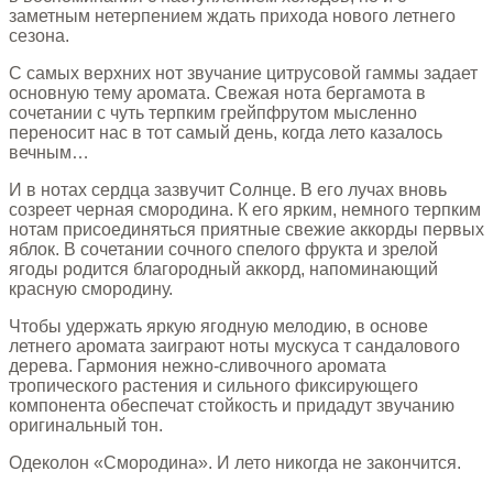
заметным нетерпением ждать прихода нового летнего
сезона.
С самых верхних нот звучание цитрусовой гаммы задает
основную тему аромата. Свежая нота бергамота в
сочетании с чуть терпким грейпфрутом мысленно
переносит нас в тот самый день, когда лето казалось
вечным…
И в нотах сердца зазвучит Солнце. В его лучах вновь
созреет черная смородина. К его ярким, немного терпким
нотам присоединяться приятные свежие аккорды первых
яблок. В сочетании сочного спелого фрукта и зрелой
ягоды родится благородный аккорд, напоминающий
красную смородину.
Чтобы удержать яркую ягодную мелодию, в основе
летнего аромата заиграют ноты мускуса т сандалового
дерева. Гармония нежно-сливочного аромата
тропического растения и сильного фиксирующего
компонента обеспечат стойкость и придадут звучанию
оригинальный тон.
Одеколон «Смородина». И лето никогда не закончится.