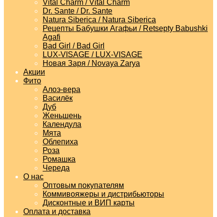
Vital Charm / Vital Charm
Dr. Sante / Dr. Sante
Natura Siberica / Natura Siberica
Рецепты Бабушки Агафьи / Retsepty Babushki
Agafi
Bad Girl / Bad Girl
LUX-VISAGE / LUX-VISAGE
Новая Заря / Novaya Zarya
Акции
Фито
Алоэ-вера
Василёк
Дуб
Женьшень
Календула
Мята
Облепиха
Роза
Ромашка
Череда
О нас
Оптовым покупателям
Коммивояжеры и дистрибьюторы
Дисконтные и ВИП карты
Оплата и доставка