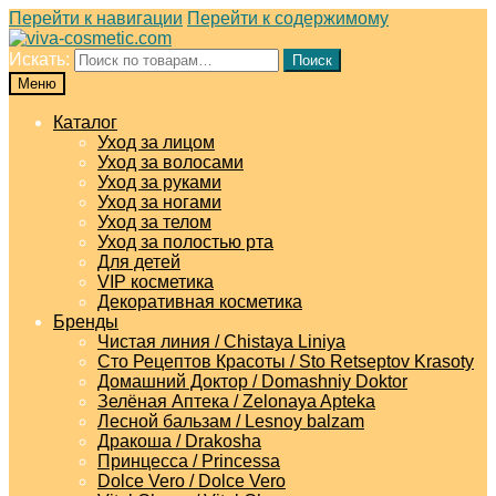
Перейти к навигации
Перейти к содержимому
Искать:
Поиск
Меню
Каталог
Уход за лицом
Уход за волосами
Уход за руками
Уход за ногами
Уход за телом
Уход за полостью рта
Для детей
VIP косметика
Декоративная косметика
Бренды
Чистая линия / Chistaya Liniya
Сто Рецептов Красоты / Sto Retseptov Krasoty
Домашний Доктор / Domashniy Doktor
Зелёная Аптека / Zelonaya Apteka
Лесной бальзам / Lesnoy balzam
Дракоша / Drakosha
Принцесса / Princessa
Dolce Vero / Dolce Vero