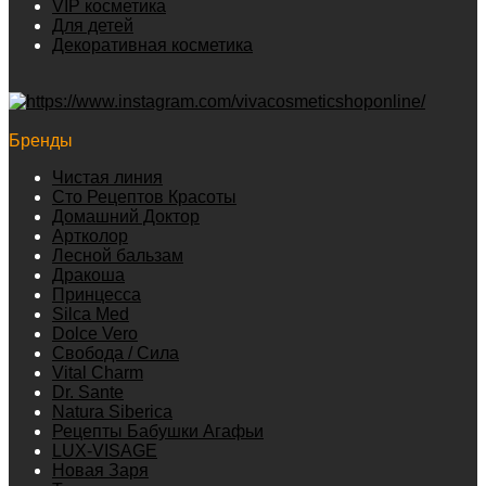
VIP косметика
Для детей
Декоративная косметика
Бренды
Чистая линия
Сто Рецептов Красоты
Домашний Доктор
Артколор
Лесной бальзам
Дракоша
Принцесса
Silca Med
Dolce Vero
Свобода / Сила
Vital Charm
Dr. Sante
Natura Siberica
Рецепты Бабушки Агафьи
LUX-VISAGE
Новая Заря