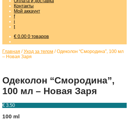
Оплата и доставка
Контакты
Мой аккаунт
f
i
t
€
0.00
0 товаров
Главная
/
Уход за телом
/
Одеколон “Смородина”, 100 мл
– Новая Заря
Одеколон “Смородина”,
100 мл – Новая Заря
€
3.50
100 ml