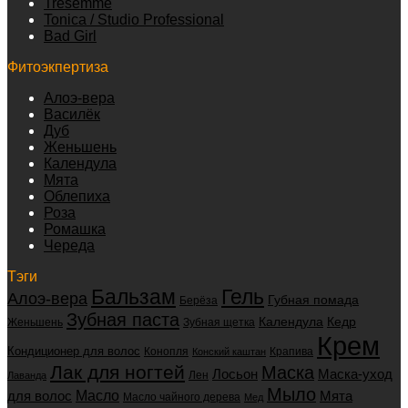
Tresemme
Tonica / Studio Professional
Bad Girl
Фитоэкпертиза
Алоэ-вера
Василёк
Дуб
Женьшень
Календула
Мята
Облепиха
Роза
Ромашка
Череда
Тэги
Бальзам
Гель
Алоэ-вера
Губная помада
Берёза
Зубная паста
Календула
Кедр
Женьшень
Зубная щетка
Крем
Кондиционер для волос
Конопля
Крапива
Конский каштан
Лак для ногтей
Маска
Маска-уход
Лосьон
Лен
Лаванда
Мыло
для волос
Масло
Мята
Масло чайного дерева
Мед