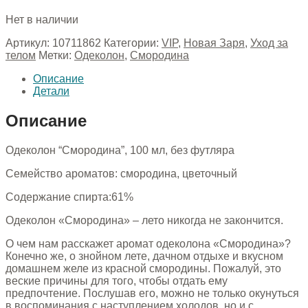
Нет в наличии
Артикул:
10711862
Категории:
VIP
,
Новая Заря
,
Уход за
телом
Метки:
Одеколон
,
Смородина
Описание
Детали
Описание
Одеколон “Смородина”, 100 мл, без футляра
Семейство ароматов: смородина, цветочный
Содержание спирта:61%
Одеколон «Смородина» – лето никогда не закончится.
О чем нам расскажет аромат одеколона «Смородина»?
Конечно же, о знойном лете, дачном отдыхе и вкусном
домашнем желе из красной смородины. Пожалуй, это
веские причины для того, чтобы отдать ему
предпочтение. Послушав его, можно не только окунуться
в воспоминания с наступлением холодов, но и с