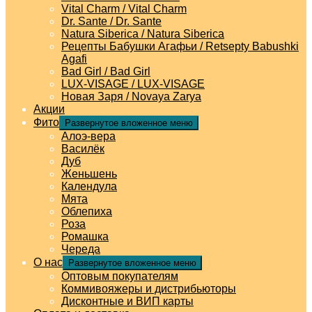
Vital Charm / Vital Charm
Dr. Sante / Dr. Sante
Natura Siberica / Natura Siberica
Рецепты Бабушки Агафьи / Retsepty Babushki
Agafi
Bad Girl / Bad Girl
LUX-VISAGE / LUX-VISAGE
Новая Заря / Novaya Zarya
Акции
Фито
Развернутое вложенное меню
Алоэ-вера
Василёк
Дуб
Женьшень
Календула
Мята
Облепиха
Роза
Ромашка
Череда
О нас
Развернутое вложенное меню
Оптовым покупателям
Коммивояжеры и дистрибьюторы
Дисконтные и ВИП карты