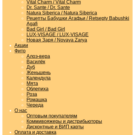
Vital Charm / Vital Charm
Dr. Sante / Dr. Sante
Natura Siberica / Natura Siberica
Рецепты Бабушки Агафьи / Retsepty Babushki
Agafi
Bad Girl / Bad Girl
LUX-VISAGE / LUX-VISAGE
Новая Заря / Novaya Zarya
Акции
Фито
Алоэ-вера
Василёк
Дуб
Женьшень
Календула
Мята
Облепиха
Роза
Ромашка
Череда
О нас
Оптовым покупателям
Коммивояжеры и дистрибьюторы
Дисконтные и ВИП карты
Оплата и доставка