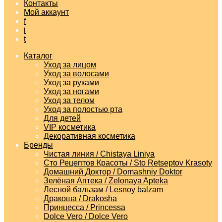
Контакты
Мой аккаунт
f
i
t
Каталог
Уход за лицом
Уход за волосами
Уход за руками
Уход за ногами
Уход за телом
Уход за полостью рта
Для детей
VIP косметика
Декоративная косметика
Бренды
Чистая линия / Chistaya Liniya
Сто Рецептов Красоты / Sto Retseptov Krasoty
Домашний Доктор / Domashniy Doktor
Зелёная Аптека / Zelonaya Apteka
Лесной бальзам / Lesnoy balzam
Дракоша / Drakosha
Принцесса / Princessa
Dolce Vero / Dolce Vero