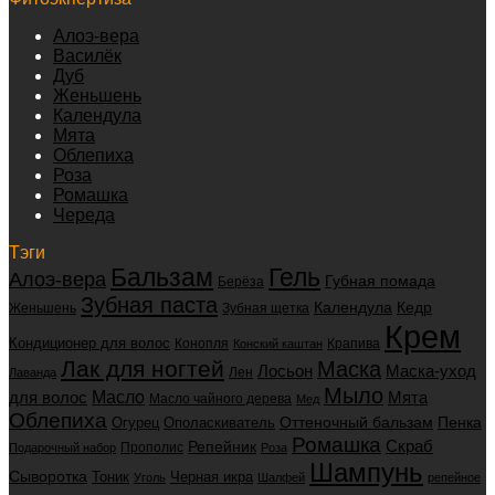
Алоэ-вера
Василёк
Дуб
Женьшень
Календула
Мята
Облепиха
Роза
Ромашка
Череда
Тэги
Бальзам
Гель
Алоэ-вера
Губная помада
Берёза
Зубная паста
Календула
Кедр
Женьшень
Зубная щетка
Крем
Кондиционер для волос
Конопля
Крапива
Конский каштан
Лак для ногтей
Маска
Маска-уход
Лосьон
Лен
Лаванда
Мыло
для волос
Масло
Мята
Масло чайного дерева
Мед
Облепиха
Оттеночный бальзам
Пенка
Огурец
Ополаскиватель
Ромашка
Скраб
Репейник
Прополис
Подарочный набор
Роза
Шампунь
Сыворотка
Черная икра
Тоник
Уголь
Шалфей
репейное