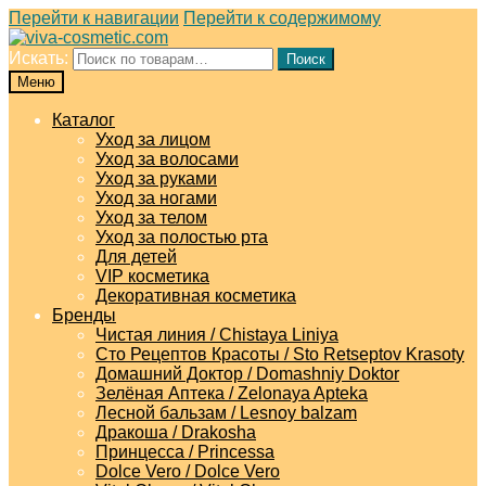
Перейти к навигации
Перейти к содержимому
Искать:
Поиск
Меню
Каталог
Уход за лицом
Уход за волосами
Уход за руками
Уход за ногами
Уход за телом
Уход за полостью рта
Для детей
VIP косметика
Декоративная косметика
Бренды
Чистая линия / Chistaya Liniya
Сто Рецептов Красоты / Sto Retseptov Krasoty
Домашний Доктор / Domashniy Doktor
Зелёная Аптека / Zelonaya Apteka
Лесной бальзам / Lesnoy balzam
Дракоша / Drakosha
Принцесса / Princessa
Dolce Vero / Dolce Vero