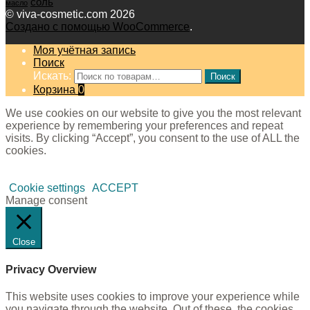
соль
масло
© viva-cosmetic.com 2026
Создано с помощью WooCommerce
.
Моя учётная запись
Поиск
Искать:
Поиск
Корзина
0
We use cookies on our website to give you the most relevant
experience by remembering your preferences and repeat
visits. By clicking “Accept”, you consent to the use of ALL the
cookies.
Cookie settings
ACCEPT
Manage consent
Close
Privacy Overview
This website uses cookies to improve your experience while
you navigate through the website. Out of these, the cookies