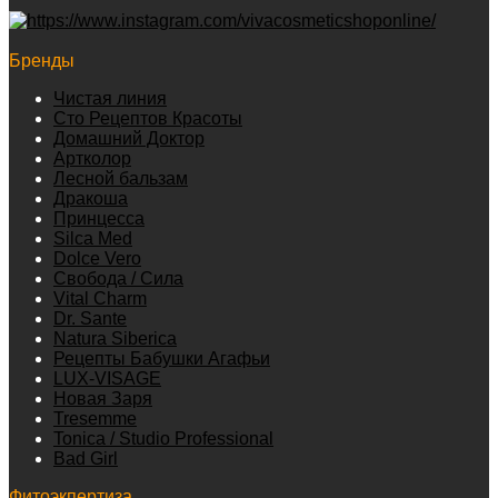
Бренды
Чистая линия
Сто Рецептов Красоты
Домашний Доктор
Артколор
Лесной бальзам
Дракоша
Принцесса
Silca Med
Dolce Vero
Свобода / Сила
Vital Charm
Dr. Sante
Natura Siberica
Рецепты Бабушки Агафьи
LUX-VISAGE
Новая Заря
Tresemme
Tonica / Studio Professional
Bad Girl
Фитоэкпертиза