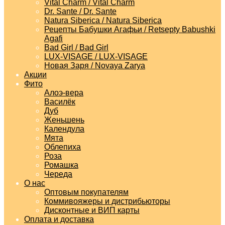
Vital Charm / Vital Charm
Dr. Sante / Dr. Sante
Natura Siberica / Natura Siberica
Рецепты Бабушки Агафьи / Retsepty Babushki
Agafi
Bad Girl / Bad Girl
LUX-VISAGE / LUX-VISAGE
Новая Заря / Novaya Zarya
Акции
Фито
Алоэ-вера
Василёк
Дуб
Женьшень
Календула
Мята
Облепиха
Роза
Ромашка
Череда
О нас
Оптовым покупателям
Коммивояжеры и дистрибьюторы
Дисконтные и ВИП карты
Оплата и доставка