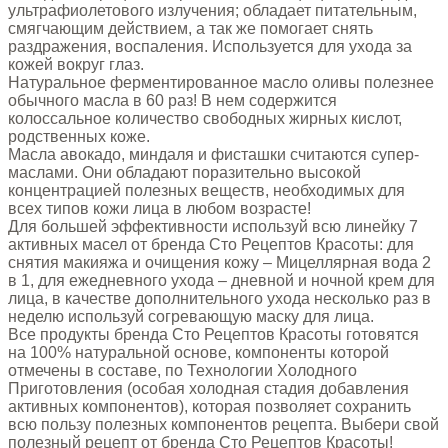
ультрафиолетового излучения; обладает питательным,
смягчающим действием, а так же помогает снять
раздражения, воспаления. Используется для ухода за
кожей вокруг глаз.
Натуральное ферментированное масло оливы полезнее
обычного масла в 60 раз! В нем содержится
колоссальное количество свободных жирных кислот,
родственных коже.
Масла авокадо, миндаля и фисташки считаются супер-
маслами. Они обладают поразительно высокой
концентрацией полезных веществ, необходимых для
всех типов кожи лица в любом возрасте!
Для большей эффективности используй всю линейку 7
активных масел от бренда Сто Рецептов Красоты: для
снятия макияжа и очищения кожу – Мицеллярная вода 2
в 1, для ежедневного ухода – дневной и ночной крем для
лица, в качестве дополнительного ухода несколько раз в
неделю используй согревающую маску для лица.
Все продукты бренда Сто Рецептов Красоты готовятся
на 100% натуральной основе, компоненты которой
отмечены в составе, по Технологии Холодного
Приготовления (особая холодная стадия добавления
активных компонентов), которая позволяет сохранить
всю пользу полезных компонентов рецепта. Выбери свой
полезный рецепт от бренда Сто Рецептов Красоты!