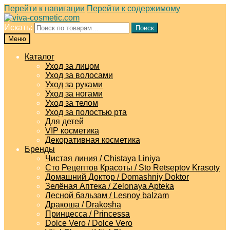
Перейти к навигации
Перейти к содержимому
Искать:
Поиск
Меню
Каталог
Уход за лицом
Уход за волосами
Уход за руками
Уход за ногами
Уход за телом
Уход за полостью рта
Для детей
VIP косметика
Декоративная косметика
Бренды
Чистая линия / Chistaya Liniya
Сто Рецептов Красоты / Sto Retseptov Krasoty
Домашний Доктор / Domashniy Doktor
Зелёная Аптека / Zelonaya Apteka
Лесной бальзам / Lesnoy balzam
Дракоша / Drakosha
Принцесса / Princessa
Dolce Vero / Dolce Vero