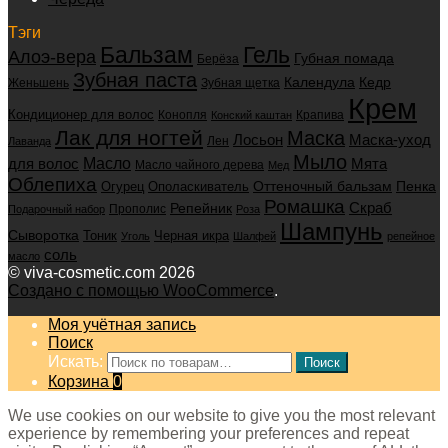
Тэги
Бальзам
Гель
Алоэ-вера
Губная помада
Берёза
Зубная паста
Календула
Кедр
Женьшень
Зубная щетка
Крем
Кондиционер для волос
Конопля
Крапива
Конский каштан
Лак для ногтей
Маска
Маска-уход
Лосьон
Лен
Лаванда
Мыло
для волос
Масло
Мята
Масло чайного дерева
Мед
Облепиха
Оттеночный бальзам
Пенка
Огурец
Ополаскиватель
Ромашка
Скраб
Репейник
Прополис
Подарочный набор
Роза
Шампунь
Сыворотка
Черная икра
Тоник
Уголь
Шалфей
репейное
соль
масло
© viva-cosmetic.com 2026
Создано с помощью WooCommerce
.
Моя учётная запись
Поиск
Искать:
Поиск
Корзина
0
We use cookies on our website to give you the most relevant
experience by remembering your preferences and repeat