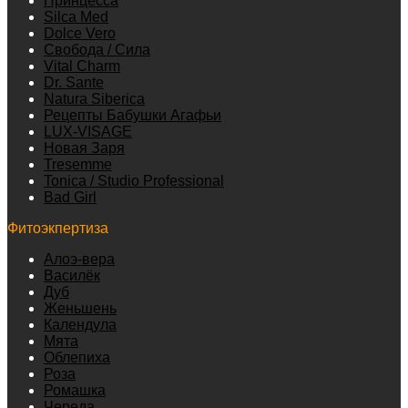
Принцесса
Silca Med
Dolce Vero
Свобода / Сила
Vital Charm
Dr. Sante
Natura Siberica
Рецепты Бабушки Агафьи
LUX-VISAGE
Новая Заря
Tresemme
Tonica / Studio Professional
Bad Girl
Фитоэкпертиза
Алоэ-вера
Василёк
Дуб
Женьшень
Календула
Мята
Облепиха
Роза
Ромашка
Череда