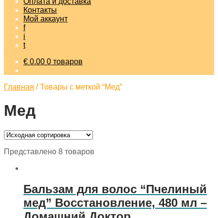
Оплата и доставка
Контакты
Мой аккаунт
f
i
t
€
0.00
0 товаров
Главная
/
Товары с меткой “Мед”
Мед
Представлено 8 товаров
Бальзам для волос “Пчелиный
мед” Восстановление, 480 мл –
Домашний Доктор