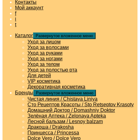
Контакты
Мой аккаунт
f
i
t
Каталог
Развернутое вложенное меню
Уход за лицом
Уход за волосами
Уход за руками
Уход за ногами
Уход за телом
Уход за полостью рта
Для детей
VIP косметика
Декоративная косметика
Бренды
Развернутое вложенное меню
Чистая линия / Chistaya Liniya
Сто Рецептов Красоты / Sto Retseptov Krasoty
Домашний Доктор / Domashniy Doktor
Зелёная Аптека / Zelonaya Apteka
Лесной бальзам / Lesnoy balzam
Дракоша / Drakosha
Принцесса / Princessa
Dolce Vero / Dolce Vero