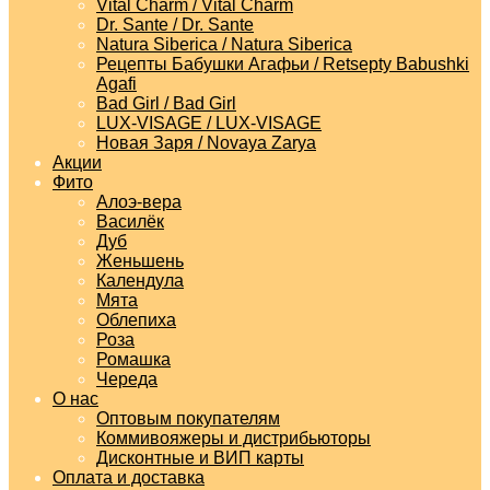
Vital Charm / Vital Charm
Dr. Sante / Dr. Sante
Natura Siberica / Natura Siberica
Рецепты Бабушки Агафьи / Retsepty Babushki
Agafi
Bad Girl / Bad Girl
LUX-VISAGE / LUX-VISAGE
Новая Заря / Novaya Zarya
Акции
Фито
Алоэ-вера
Василёк
Дуб
Женьшень
Календула
Мята
Облепиха
Роза
Ромашка
Череда
О нас
Оптовым покупателям
Коммивояжеры и дистрибьюторы
Дисконтные и ВИП карты
Оплата и доставка