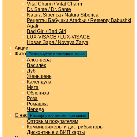
Vital Charm / Vital Charm
Dr. Sante / Dr. Sante
Natura Siberica / Natura Siberica
Рецепты Бабушки Агафьи / Retsepty Babushki
Agafi
Bad Girl / Bad Girl
LUX-VISAGE / LUX-VISAGE
Новая Заря / Novaya Zarya
Акции
Фито
Развернутое вложенное меню
Алоэ-вера
Василёк
Дуб
Женьшень
Календула
Мята
Облепиха
Роза
Ромашка
Череда
О нас
Развернутое вложенное меню
Оптовым покупателям
Коммивояжеры и дистрибьюторы
Дисконтные и ВИП карты