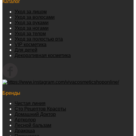
Каталог
Уход за лицом
Уход за волосами
Уход за руками
Уход за ногами
Уход за телом
Уход за полостью рта
VIP косметика
Для детей
Декоративная косметика
Бренды
Чистая линия
Сто Рецептов Красоты
Домашний Доктор
Артколор
Лесной бальзам
Дракоша