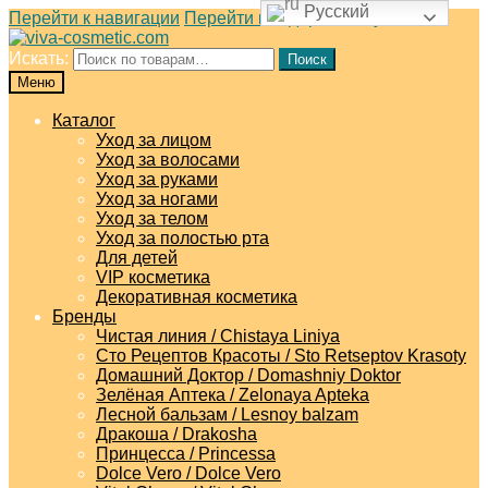
Русский
Перейти к навигации
Перейти к содержимому
Искать:
Поиск
Меню
Каталог
Уход за лицом
Уход за волосами
Уход за руками
Уход за ногами
Уход за телом
Уход за полостью рта
Для детей
VIP косметика
Декоративная косметика
Бренды
Чистая линия / Chistaya Liniya
Сто Рецептов Красоты / Sto Retseptov Krasoty
Домашний Доктор / Domashniy Doktor
Зелёная Аптека / Zelonaya Apteka
Лесной бальзам / Lesnoy balzam
Дракоша / Drakosha
Принцесса / Princessa
Dolce Vero / Dolce Vero