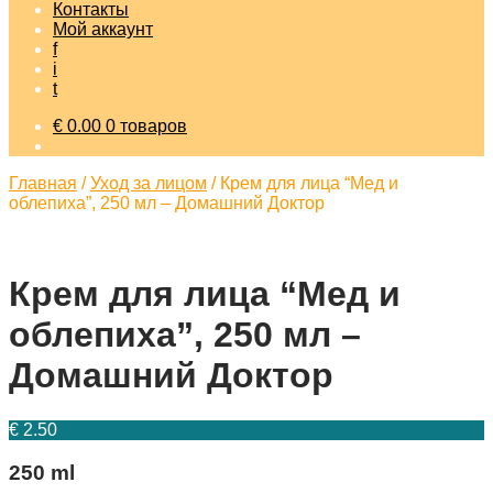
Контакты
Мой аккаунт
f
i
t
€
0.00
0 товаров
Главная
/
Уход за лицом
/
Крем для лица “Мед и
облепиха”, 250 мл – Домашний Доктор
Крем для лица “Мед и
облепиха”, 250 мл –
Домашний Доктор
€
2.50
250 ml