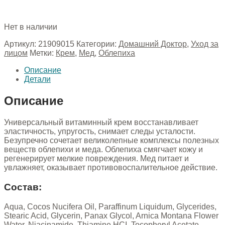
Нет в наличии
Артикул:
21909015
Категории:
Домашний Доктор
,
Уход за
лицом
Метки:
Крем
,
Мед
,
Облепиха
Описание
Детали
Описание
Универсальный витаминный крем восстанавливает
эластичность, упругость, снимает следы усталости.
Безупречно сочетает великолепные комплексы полезных
веществ облепихи и меда. Облепиха смягчает кожу и
регенерирует мелкие повреждения. Мед питает и
увлажняет, оказывает противовоспалительное действие.
Состав:
Aqua, Cocos Nucifera Oil, Paraffinum Liquidum, Glycerides,
Stearic Acid, Glycerin, Panax Glycol, Arnica Montana Flower
Water, Niacinamide, Thiamine HCI, Tocopheryl Acetate,