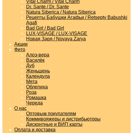
Vital Charm / Vital Charm
Dr. Sante / Dr. Sante
Natura Siberica / Natura Siberica
Рецепты Бабушки Агафьи / Retsepty Babushki
Agafi
Bad Girl / Bad Girl
LUX-VISAGE / LUX-VISAGE
Новая Заря / Novaya Zarya
Акции
Фито
Алоэ-вера
Василёк
Дуб
Женьшень
Календула
Мята
Облепиха
Роза
Ромашка
Череда
О нас
Оптовым покупателям
Коммивояжеры и дистрибьюторы
Дисконтные и ВИП карты
Оплата и доставка