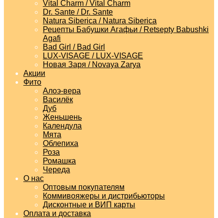
Vital Charm / Vital Charm
Dr. Sante / Dr. Sante
Natura Siberica / Natura Siberica
Рецепты Бабушки Агафьи / Retsepty Babushki
Agafi
Bad Girl / Bad Girl
LUX-VISAGE / LUX-VISAGE
Новая Заря / Novaya Zarya
Акции
Фито
Алоэ-вера
Василёк
Дуб
Женьшень
Календула
Мята
Облепиха
Роза
Ромашка
Череда
О нас
Оптовым покупателям
Коммивояжеры и дистрибьюторы
Дисконтные и ВИП карты
Оплата и доставка