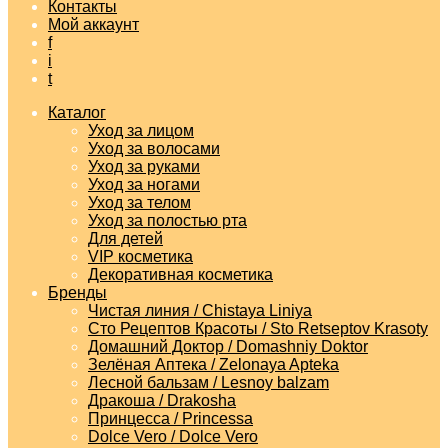
Контакты
Мой аккаунт
f
i
t
Каталог
Уход за лицом
Уход за волосами
Уход за руками
Уход за ногами
Уход за телом
Уход за полостью рта
Для детей
VIP косметика
Декоративная косметика
Бренды
Чистая линия / Chistaya Liniya
Сто Рецептов Красоты / Sto Retseptov Krasoty
Домашний Доктор / Domashniy Doktor
Зелёная Аптека / Zelonaya Apteka
Лесной бальзам / Lesnoy balzam
Дракоша / Drakosha
Принцесса / Princessa
Dolce Vero / Dolce Vero