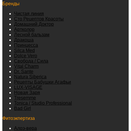
Бренды
Чистая линия
Сто Рецептов Красоты
Домашний Доктор
Артколор
Лесной бальзам
Дракоша
Принцесса
Silca Med
Dolce Vero
Свобода / Сила
Vital Charm
Dr. Sante
Natura Siberica
Рецепты Бабушки Агафьи
LUX-VISAGE
Новая Заря
Tresemme
Tonica / Studio Professional
Bad Girl
Фитоэкпертиза
Алоэ-вера