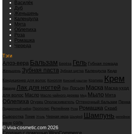
Василёк
Дуб
Женьшень
Календула
Мята
Облепиха
Роза
Ромашка
Череда
Тэги
Бальзам
Гель
Алоэ-вера
Губная помада
Берёза
Зубная паста
Календула
Кедр
Женьшень
Зубная щетка
Крем
Кондиционер для волос
Конопля
Крапива
Конский каштан
Лак для ногтей
Маска
Маска-уход
Лосьон
Лен
Лаванда
Мыло
для волос
Масло
Мята
Масло чайного дерева
Мед
Облепиха
Оттеночный бальзам
Пенка
Огурец
Ополаскиватель
Ромашка
Скраб
Репейник
Прополис
Подарочный набор
Роза
Шампунь
Сыворотка
Черная икра
Тоник
Уголь
Шалфей
репейное
соль
масло
© viva-cosmetic.com 2026
Создано с помощью WooCommerce
.