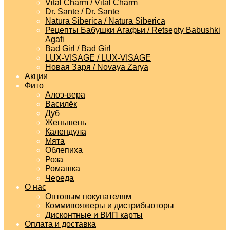
Vital Charm / Vital Charm
Dr. Sante / Dr. Sante
Natura Siberica / Natura Siberica
Рецепты Бабушки Агафьи / Retsepty Babushki
Agafi
Bad Girl / Bad Girl
LUX-VISAGE / LUX-VISAGE
Новая Заря / Novaya Zarya
Акции
Фито
Алоэ-вера
Василёк
Дуб
Женьшень
Календула
Мята
Облепиха
Роза
Ромашка
Череда
О нас
Оптовым покупателям
Коммивояжеры и дистрибьюторы
Дисконтные и ВИП карты
Оплата и доставка