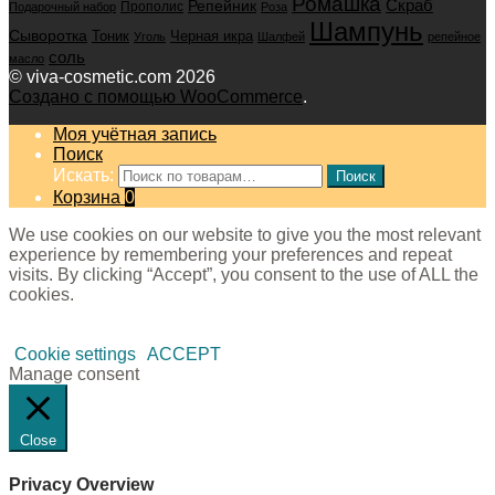
Ромашка
Скраб
Репейник
Прополис
Подарочный набор
Роза
Шампунь
Сыворотка
Черная икра
Тоник
Уголь
Шалфей
репейное
соль
масло
© viva-cosmetic.com 2026
Создано с помощью WooCommerce
.
Моя учётная запись
Поиск
Искать:
Поиск
Корзина
0
We use cookies on our website to give you the most relevant
experience by remembering your preferences and repeat
visits. By clicking “Accept”, you consent to the use of ALL the
cookies.
Cookie settings
ACCEPT
Manage consent
Close
Privacy Overview