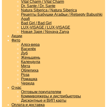
Vital Charm / Vital Charm
Dr. Sante / Dr. Sante
Natura Siberica / Natura Siberica
Рецепты Бабушки Агафьи / Retsepty Babushki
Agafi
Bad Girl / Bad Girl
LUX-VISAGE / LUX-VISAGE
Новая Заря / Novaya Zarya
Акции
Фито
Алоэ-вера
Василёк
Дуб
Женьшень
Календула
Мята
Облепиха
Роза
Ромашка
Череда
О нас
Оптовым покупателям
Коммивояжеры и дистрибьюторы
Дисконтные и ВИП карты
Оплата и доставка