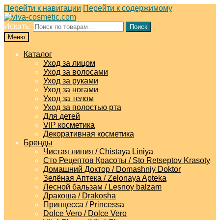
Перейти к навигации
Перейти к содержимому
Искать:
Поиск
Меню
Каталог
Уход за лицом
Уход за волосами
Уход за руками
Уход за ногами
Уход за телом
Уход за полостью рта
Для детей
VIP косметика
Декоративная косметика
Бренды
Чистая линия / Chistaya Liniya
Сто Рецептов Красоты / Sto Retseptov Krasoty
Домашний Доктор / Domashniy Doktor
Зелёная Аптека / Zelonaya Apteka
Лесной бальзам / Lesnoy balzam
Дракоша / Drakosha
Принцесса / Princessa
Dolce Vero / Dolce Vero