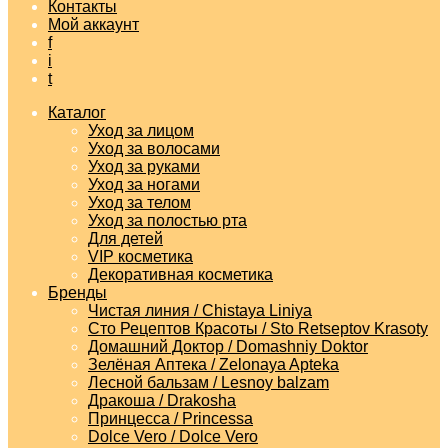
Контакты
Мой аккаунт
f
i
t
Каталог
Уход за лицом
Уход за волосами
Уход за руками
Уход за ногами
Уход за телом
Уход за полостью рта
Для детей
VIP косметика
Декоративная косметика
Бренды
Чистая линия / Chistaya Liniya
Сто Рецептов Красоты / Sto Retseptov Krasoty
Домашний Доктор / Domashniy Doktor
Зелёная Аптека / Zelonaya Apteka
Лесной бальзам / Lesnoy balzam
Дракоша / Drakosha
Принцесса / Princessa
Dolce Vero / Dolce Vero