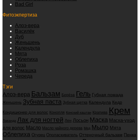
Bad Girl
Фитоэкпертиза
Алоэ-вера
Василёк
Дуб
Женьшень
Календула
Мята
Облепиха
Роза
Ромашка
Череда
Тэги
Бальзам
Гель
Алоэ-вера
Губная помада
Берёза
Зубная паста
Календула
Кедр
Женьшень
Зубная щетка
Крем
Кондиционер для волос
Конопля
Крапива
Конский каштан
Лак для ногтей
Маска
Маска-уход
Лосьон
Лен
Лаванда
Мыло
для волос
Масло
Мята
Масло чайного дерева
Мед
Облепиха
Оттеночный бальзам
Пенка
Огурец
Ополаскиватель