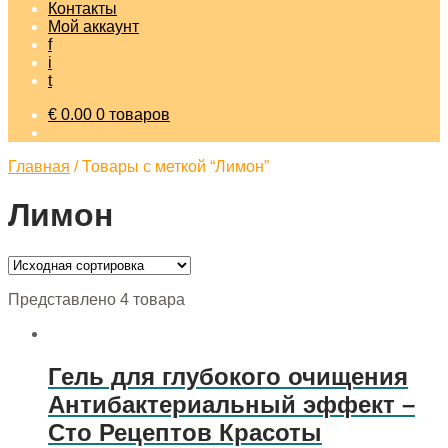
Контакты
Мой аккаунт
f
i
t
€
0.00
0 товаров
Главная
/
Товары с меткой “Лимон”
Лимон
Представлено 4 товара
Гель для глубокого очищения
Антибактериальный эффект –
Сто Рецептов Красоты