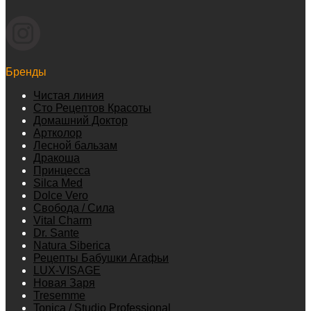
Бренды
Чистая линия
Сто Рецептов Красоты
Домашний Доктор
Артколор
Лесной бальзам
Дракоша
Принцесса
Silca Med
Dolce Vero
Свобода / Сила
Vital Charm
Dr. Sante
Natura Siberica
Рецепты Бабушки Агафьи
LUX-VISAGE
Новая Заря
Tresemme
Tonica / Studio Professional