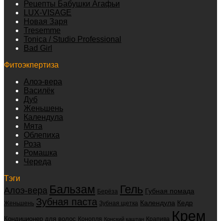
Рецепты Бабушки Агафьи
LUX-VISAGE
Новая Заря
Tresemme
Tonica / Studio Professional
Bad Girl
Фитоэкпертиза
Алоэ-вера
Василёк
Дуб
Женьшень
Календула
Мята
Облепиха
Роза
Ромашка
Череда
Тэги
Бальзам
Гель
Алоэ-вера
Губная помада
Берёза
Зубная паста
Календула
Кедр
Женьшень
Зубная щетка
Крем
Кондиционер для волос
Конопля
Крапива
Конский каштан