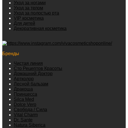
Уход за ногами
Уход за телом
Уход за полостью рта
VIP косметика
Для детей
Декоративная косметика
Бренды
Чистая линия
Сто Рецептов Красоты
Домашний Доктор
Артколор
Лесной бальзам
Дракоша
Принцесса
Silca Med
Dolce Vero
Свобода / Сила
Vital Charm
Dr. Sante
Natura Siberica