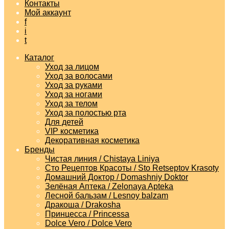
Контакты
Мой аккаунт
f
i
t
Каталог
Уход за лицом
Уход за волосами
Уход за руками
Уход за ногами
Уход за телом
Уход за полостью рта
Для детей
VIP косметика
Декоративная косметика
Бренды
Чистая линия / Chistaya Liniya
Сто Рецептов Красоты / Sto Retseptov Krasoty
Домашний Доктор / Domashniy Doktor
Зелёная Аптека / Zelonaya Apteka
Лесной бальзам / Lesnoy balzam
Дракоша / Drakosha
Принцесса / Princessa
Dolce Vero / Dolce Vero