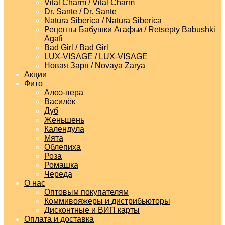
Vital Charm / Vital Charm
Dr. Sante / Dr. Sante
Natura Siberica / Natura Siberica
Рецепты Бабушки Агафьи / Retsepty Babushki
Agafi
Bad Girl / Bad Girl
LUX-VISAGE / LUX-VISAGE
Новая Заря / Novaya Zarya
Акции
Фито
Алоэ-вера
Василёк
Дуб
Женьшень
Календула
Мята
Облепиха
Роза
Ромашка
Череда
О нас
Оптовым покупателям
Коммивояжеры и дистрибьюторы
Дисконтные и ВИП карты
Оплата и доставка