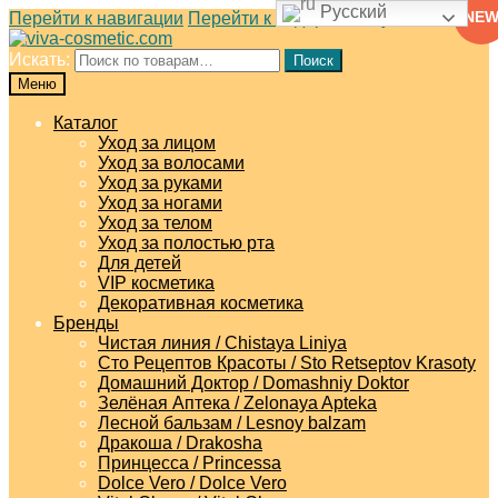
Русский
NE
Перейти к навигации
Перейти к содержимому
Искать:
Поиск
Меню
Каталог
Уход за лицом
Уход за волосами
Уход за руками
Уход за ногами
Уход за телом
Уход за полостью рта
Для детей
VIP косметика
Декоративная косметика
Бренды
Чистая линия / Chistaya Liniya
Сто Рецептов Красоты / Sto Retseptov Krasoty
Домашний Доктор / Domashniy Doktor
Зелёная Аптека / Zelonaya Apteka
Лесной бальзам / Lesnoy balzam
Дракоша / Drakosha
Принцесса / Princessa
Dolce Vero / Dolce Vero