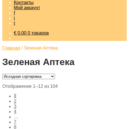
Контакты
Мой аккаунт
f
i
t
€
0.00
0 товаров
Главная
/
Зеленая Аптека
Зеленая Аптека
Отображение 1–12 из 104
1
2
3
4
…
7
8