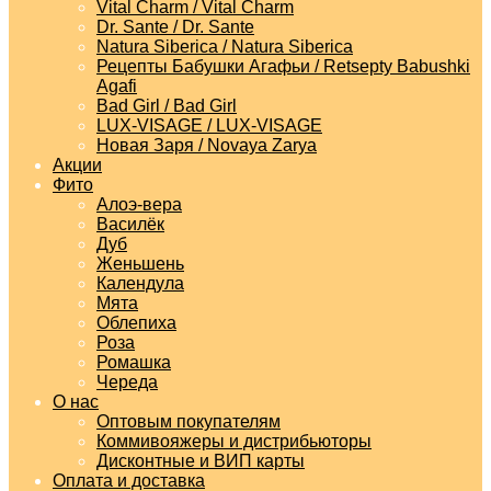
Vital Charm / Vital Charm
Dr. Sante / Dr. Sante
Natura Siberica / Natura Siberica
Рецепты Бабушки Агафьи / Retsepty Babushki
Agafi
Bad Girl / Bad Girl
LUX-VISAGE / LUX-VISAGE
Новая Заря / Novaya Zarya
Акции
Фито
Алоэ-вера
Василёк
Дуб
Женьшень
Календула
Мята
Облепиха
Роза
Ромашка
Череда
О нас
Оптовым покупателям
Коммивояжеры и дистрибьюторы
Дисконтные и ВИП карты
Оплата и доставка