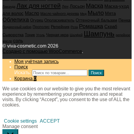
Лак для ногтей
Маска
Маска-уход
Лосьон
Лен
Лаванда
Мыло
для волос
Масло
Мята
Масло чайного дерева
Мед
Облепиха
Оттеночный бальзам
Пенка
Огурец
Ополаскиватель
Ромашка
Скраб
Репейник
Прополис
Подарочный набор
Роза
Шампунь
Сыворотка
Черная икра
Тоник
Уголь
Шалфей
репейное
соль
масло
© viva-cosmetic.com 2026
Создано с помощью WooCommerce
.
Моя учётная запись
Поиск
Искать:
Поиск
Корзина
0
We use cookies on our website to give you the most relevant
experience by remembering your preferences and repeat
visits. By clicking “Accept”, you consent to the use of ALL the
cookies.
Cookie settings
ACCEPT
Manage consent