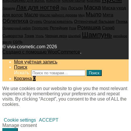
Кондиционер для волос
Конопля
Крапива
Конский каштан
Лак для ногтей
Маска
Маска-уход
Лосьон
Лен
Лаванда
Мыло
для волос
Масло
Мята
Масло чайного дерева
Мед
Облепиха
Оттеночный бальзам
Пенка
Огурец
Ополаскиватель
Ромашка
Скраб
Репейник
Прополис
Подарочный набор
Роза
Шампунь
Сыворотка
Черная икра
Тоник
Уголь
Шалфей
репейное
соль
масло
© viva-cosmetic.com 2026
Создано с помощью WooCommerce
.
Моя учётная запись
Поиск
Искать:
Поиск
Корзина
0
We use cookies on our website to give you the most relevant
experience by remembering your preferences and repeat
visits. By clicking “Accept”, you consent to the use of ALL the
cookies.
Cookie settings
ACCEPT
Manage consent