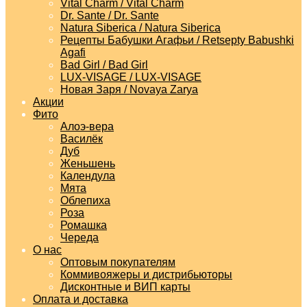
Vital Charm / Vital Charm
Dr. Sante / Dr. Sante
Natura Siberica / Natura Siberica
Рецепты Бабушки Агафьи / Retsepty Babushki
Agafi
Bad Girl / Bad Girl
LUX-VISAGE / LUX-VISAGE
Новая Заря / Novaya Zarya
Акции
Фито
Алоэ-вера
Василёк
Дуб
Женьшень
Календула
Мята
Облепиха
Роза
Ромашка
Череда
О нас
Оптовым покупателям
Коммивояжеры и дистрибьюторы
Дисконтные и ВИП карты
Оплата и доставка