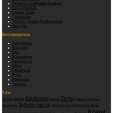
Рецепты Бабушки Агафьи
LUX-VISAGE
Новая Заря
Tresemme
Tonica / Studio Professional
Bad Girl
Фитоэкпертиза
Алоэ-вера
Василёк
Дуб
Женьшень
Календула
Мята
Облепиха
Роза
Ромашка
Череда
Тэги
Бальзам
Гель
Алоэ-вера
Губная помада
Берёза
Зубная паста
Календула
Кедр
Женьшень
Зубная щетка
Крем