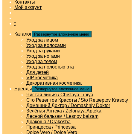
Контакты
Мой аккаунт
f
i
t
Каталог
Развернутое вложенное меню
Уход за лицом
Уход за волосами
Уход за руками
Уход за ногами
Уход за телом
Уход за полостью рта
Для детей
VIP косметика
Декоративная косметика
Бренды
Развернутое вложенное меню
Чистая линия / Chistaya Liniya
Сто Рецептов Красоты / Sto Retseptov Krasoty
Домашний Доктор / Domashniy Doktor
Зелёная Аптека / Zelonaya Apteka
Лесной бальзам / Lesnoy balzam
Дракоша / Drakosha
Принцесса / Princessa
Dolce Vero / Dolce Vero