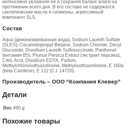
интенсивно увлажняя её и сохраняя баланс влаги на
протяжении всего дня. В его составе не содержатся
синтетические масла и силиконы, агрессивный
компонент SLS.
Состав
Aqua (деионизированная вода), Sodium Laureth Sulfate
(SLES), Cocamidopropyl Betaine, Sodium Chloride, Decyl
Glucoside, Disodium Laureth Sulfosuccinate, Panthenol
(витамин В5), Prunus Persica Extract (экстракт персика),
Citric Acid, Disodium EDTA, Parfum,
Methylchlоroisothiazolinone, Мethylisothiazolinone, Е 160а
(beta Carotene), E 122 (С.I. 14720).
Производитель – ООО “Компания Клевер”
Детали
Вес
490 g
Похожие товары