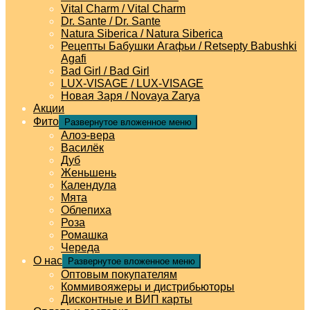
Vital Charm / Vital Charm
Dr. Sante / Dr. Sante
Natura Siberica / Natura Siberica
Рецепты Бабушки Агафьи / Retsepty Babushki
Agafi
Bad Girl / Bad Girl
LUX-VISAGE / LUX-VISAGE
Новая Заря / Novaya Zarya
Акции
Фито
Развернутое вложенное меню
Алоэ-вера
Василёк
Дуб
Женьшень
Календула
Мята
Облепиха
Роза
Ромашка
Череда
О нас
Развернутое вложенное меню
Оптовым покупателям
Коммивояжеры и дистрибьюторы
Дисконтные и ВИП карты