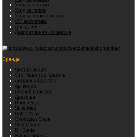
Уход за ногами
Уход за телом
Уход за полостью рта
VIP косметика
Для детей
Декоративная косметика
Бренды
Чистая линия
Сто Рецептов Красоты
Домашний Доктор
Артколор
Лесной бальзам
Дракоша
Принцесса
Silca Med
Dolce Vero
Свобода / Сила
Vital Charm
Dr. Sante
Natura Siberica