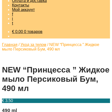
Оплата и доставка
Контакты
Мой аккаунт
f
i
t
€
0.00
0 товаров
Главная
/
Уход за телом
/
NEW “Принцесса ” Жидкое
мыло Персиковый Бум, 490 мл
NEW “Принцесса ” Жидкое
мыло Персиковый Бум,
490 мл
€
3.50
490 ml