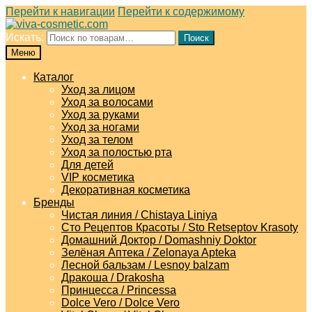
Перейти к навигации
Перейти к содержимому
Искать:
Поиск
Меню
Каталог
Уход за лицом
Уход за волосами
Уход за руками
Уход за ногами
Уход за телом
Уход за полостью рта
Для детей
VIP косметика
Декоративная косметика
Бренды
Чистая линия / Chistaya Liniya
Сто Рецептов Красоты / Sto Retseptov Krasoty
Домашний Доктор / Domashniy Doktor
Зелёная Аптека / Zelonaya Apteka
Лесной бальзам / Lesnoy balzam
Дракоша / Drakosha
Принцесса / Princessa
Dolce Vero / Dolce Vero