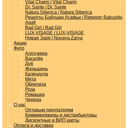
Vital Charm / Vital Charm
Dr. Sante / Dr. Sante
Natura Siberica / Natura Siberica
Рецепты Бабушки Агафьи / Retsepty Babushki
Agafi
Bad Girl / Bad Girl
LUX-VISAGE / LUX-VISAGE
Новая Заря / Novaya Zarya
Акции
Фито
Алоэ-вера
Василёк
Дуб
Женьшень
Календула
Мята
Облепиха
Роза
Ромашка
Череда
О нас
Оптовым покупателям
Коммивояжеры и дистрибьюторы
Дисконтные и ВИП карты
Оплата и доставка