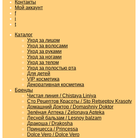
Контакты
Мой аккаунт
f
i
t
Каталог
Уход за лицом
Уход за волосами
Уход за руками
Уход за ногами
Уход за телом
Уход за полостью рта
Для детей
VIP косметика
Декоративная косметика
Бренды
Чистая линия / Chistaya Liniya
Сто Рецептов Красоты / Sto Retseptov Krasoty
Домашний Доктор / Domashniy Doktor
Зелёная Аптека / Zelonaya Apteka
Лесной бальзам / Lesnoy balzam
Дракоша / Drakosha
Принцесса / Princessa
Dolce Vero / Dolce Vero