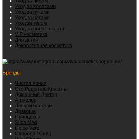
Уход за лицом
Уход за волосами
Уход за руками
Уход за ногами
Уход за телом
Уход за полостью рта
VIP косметика
Для детей
Декоративная косметика
Бренды
Чистая линия
Сто Рецептов Красоты
Домашний Доктор
Артколор
Лесной бальзам
Дракоша
Принцесса
Silca Med
Dolce Vero
Свобода / Сила