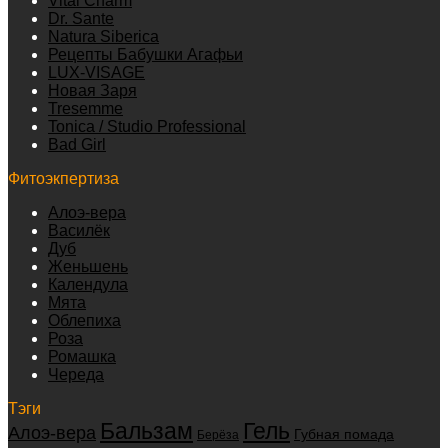
Vital Charm
Dr. Sante
Natura Siberica
Рецепты Бабушки Агафьи
LUX-VISAGE
Новая Заря
Tresemme
Tonica / Studio Professional
Bad Girl
Фитоэкпертиза
Алоэ-вера
Василёк
Дуб
Женьшень
Календула
Мята
Облепиха
Роза
Ромашка
Череда
Тэги
Бальзам
Гель
Алоэ-вера
Губная помада
Берёза