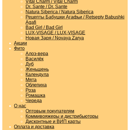
Vital Charm / Vital Charm
Dr. Sante / Dr. Sante
Natura Siberica / Natura Siberica
Рецепты Бабушки Агафьи / Retsepty Babushki
Agafi
Bad Girl / Bad Girl
LUX-VISAGE / LUX-VISAGE
Новая Заря / Novaya Zarya
Акции
Фито
Алоэ-вера
Василёк
Дуб
Женьшень
Календула
Мята
Облепиха
Роза
Ромашка
Череда
О нас
Оптовым покупателям
Коммивояжеры и дистрибьюторы
Дисконтные и ВИП карты
Оплата и доставка