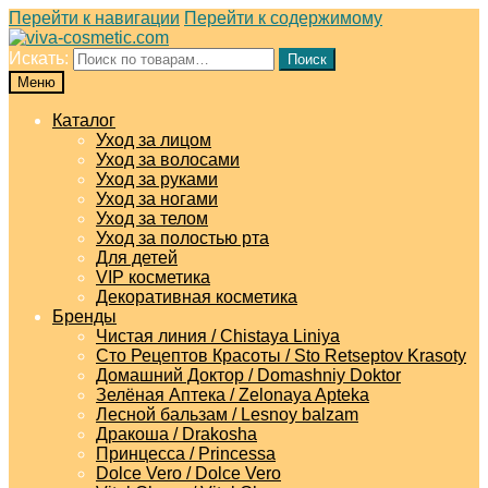
Перейти к навигации
Перейти к содержимому
Искать:
Поиск
Меню
Каталог
Уход за лицом
Уход за волосами
Уход за руками
Уход за ногами
Уход за телом
Уход за полостью рта
Для детей
VIP косметика
Декоративная косметика
Бренды
Чистая линия / Chistaya Liniya
Сто Рецептов Красоты / Sto Retseptov Krasoty
Домашний Доктор / Domashniy Doktor
Зелёная Аптека / Zelonaya Apteka
Лесной бальзам / Lesnoy balzam
Дракоша / Drakosha
Принцесса / Princessa
Dolce Vero / Dolce Vero