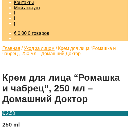
Контакты
Мой аккаунт
f
i
t
€
0.00
0 товаров
Главная
/
Уход за лицом
/
Крем для лица “Ромашка и
чабрец”, 250 мл – Домашний Доктор
Крем для лица “Ромашка
и чабрец”, 250 мл –
Домашний Доктор
€
2.50
250 ml