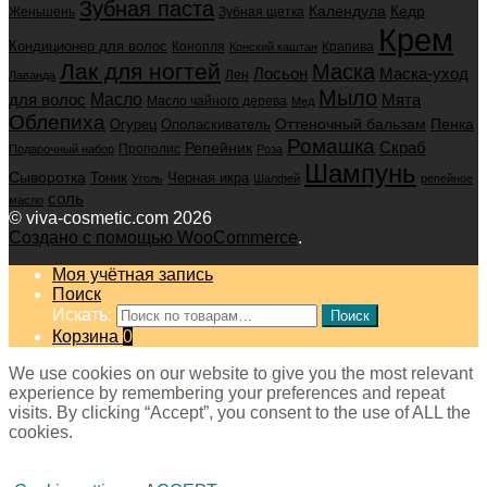
Зубная паста
Календула
Кедр
Женьшень
Зубная щетка
Крем
Кондиционер для волос
Конопля
Крапива
Конский каштан
Лак для ногтей
Маска
Маска-уход
Лосьон
Лен
Лаванда
Мыло
для волос
Масло
Мята
Масло чайного дерева
Мед
Облепиха
Оттеночный бальзам
Пенка
Огурец
Ополаскиватель
Ромашка
Скраб
Репейник
Прополис
Подарочный набор
Роза
Шампунь
Сыворотка
Черная икра
Тоник
Уголь
Шалфей
репейное
соль
масло
© viva-cosmetic.com 2026
Создано с помощью WooCommerce
.
Моя учётная запись
Поиск
Искать:
Поиск
Корзина
0
We use cookies on our website to give you the most relevant
experience by remembering your preferences and repeat
visits. By clicking “Accept”, you consent to the use of ALL the
cookies.