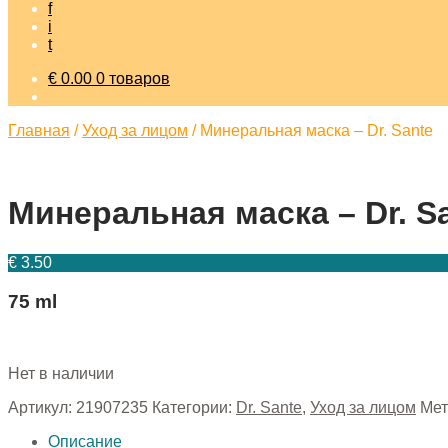
f
i
t
€
0.00
0 товаров
Главная
/
Уход за лицом
/
Минеральная маска – Dr. Sante
Минеральная маска – Dr. S
€
3.50
75 ml
Нет в наличии
Артикул:
21907235
Категории:
Dr. Sante
,
Уход за лицом
Мет
Описание