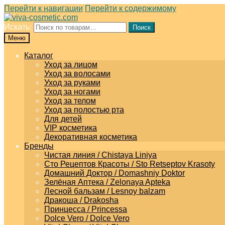
Перейти к навигации
Перейти к содержимому
Искать:
Поиск
Меню
Каталог
Уход за лицом
Уход за волосами
Уход за руками
Уход за ногами
Уход за телом
Уход за полостью рта
Для детей
VIP косметика
Декоративная косметика
Бренды
Чистая линия / Chistaya Liniya
Сто Рецептов Красоты / Sto Retseptov Krasoty
Домашний Доктор / Domashniy Doktor
Зелёная Аптека / Zelonaya Apteka
Лесной бальзам / Lesnoy balzam
Дракоша / Drakosha
Принцесса / Princessa
Dolce Vero / Dolce Vero