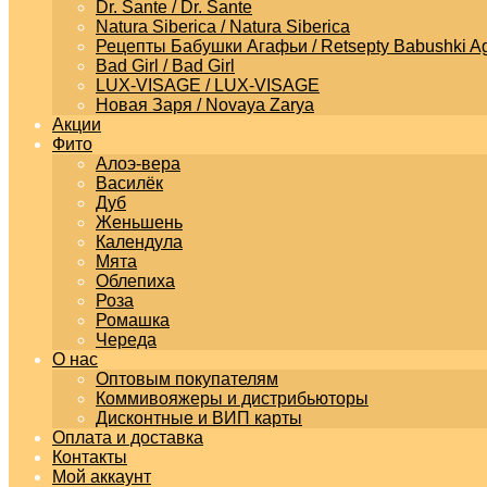
Dr. Sante / Dr. Sante
Natura Siberica / Natura Siberica
Рецепты Бабушки Агафьи / Retsepty Babushki Ag
Bad Girl / Bad Girl
LUX-VISAGE / LUX-VISAGE
Новая Заря / Novaya Zarya
Акции
Фито
Алоэ-вера
Василёк
Дуб
Женьшень
Календула
Мята
Облепиха
Роза
Ромашка
Череда
О нас
Оптовым покупателям
Коммивояжеры и дистрибьюторы
Дисконтные и ВИП карты
Оплата и доставка
Контакты
Мой аккаунт