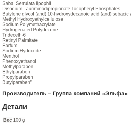
Sabal Serrulata lipophil
Disodium Lauriminodipropionate Tocopheryl Phosphates
Butylene glycol (and) 10-hydroxydecanoic acid (and) sebacic
Methyl Hydroxyethylcellulose
Sodium Polymethacrylate
Hydrogenated Polydecene
Trideceth-6
Retinyl Palmitate
Parfum
Sodium Hydroxide
Menthol
Phenoxyethanol
Methylparaben
Ethylparaben
Propylparaben
Butylparaben”
Производитель – Группа компаний «Эльфа»
Детали
Вес
100 g