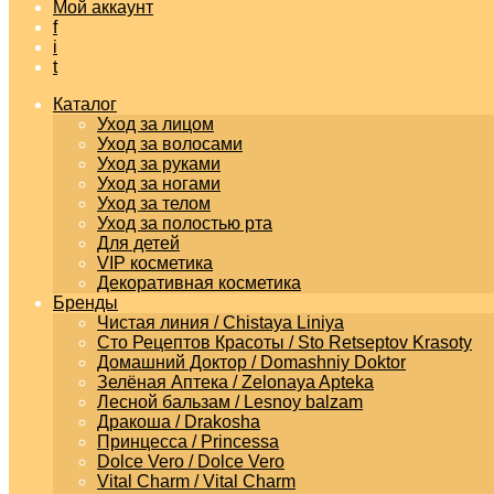
Мой аккаунт
f
i
t
Каталог
Уход за лицом
Уход за волосами
Уход за руками
Уход за ногами
Уход за телом
Уход за полостью рта
Для детей
VIP косметика
Декоративная косметика
Бренды
Чистая линия / Chistaya Liniya
Сто Рецептов Красоты / Sto Retseptov Krasoty
Домашний Доктор / Domashniy Doktor
Зелёная Аптека / Zelonaya Apteka
Лесной бальзам / Lesnoy balzam
Дракоша / Drakosha
Принцесса / Princessa
Dolce Vero / Dolce Vero
Vital Charm / Vital Charm