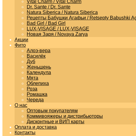
Vital Charm / Vital Charm
Dr. Sante / Dr. Sante
Natura Siberica / Natura Siberica
Рецепты Бабушки Агафьи / Retsepty Babushki Ag
Bad Girl / Bad Girl
LUX-VISAGE / LUX-VISAGE
Новая Заря / Novaya Zarya
Акции
Фито
Алоэ-вера
Василёк
Дуб
Женьшень
Календула
Мята
Облепиха
Роза
Ромашка
Череда
О нас
Оптовым покупателям
Коммивояжеры и дистрибьюторы
Дисконтные и ВИП карты
Оплата и доставка
Контакты