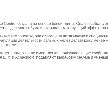
ce Control создана на основе белой глины. Она способству
ует выделение себума и оказывает матирующий эффект на к
льные компоненты, она обогащена витаминами и специаль
 регуляции деятельности сальных желез делает кожу менее 
ществами.
сужает поры, а также имеет легкие подсушивающие свойств
l ET® и Acnacidol® подавляют выработку себума и уменьш