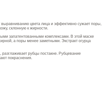
ет выравниванию цвета лица и эффективно сужает поры,
ожу, склонную к жирности.
ными запатентованными комплексами. В этой маске
жирной, а поры менее заметными. Экстракт огурца
а, разглаживает рубцы постакне. Рубцевание
ают покраснения.