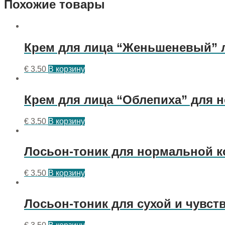
Похожие товары
Крем для лица “Женьшеневый” л
€
3.50
В корзину
Крем для лица “Облепиха” для 
€
3.50
В корзину
Лосьон-тоник для нормальной ко
€
3.50
В корзину
Лосьон-тоник для сухой и чувст