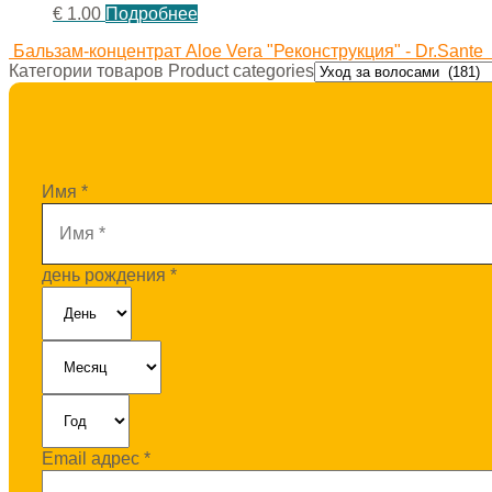
€
1.00
Подробнее
Бальзам-концентрат Aloe Vera "Реконструкция" - Dr.Sante
Категории товаров Product categories
Имя
*
день рождения
*
Email адрес
*