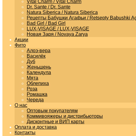
Vital Charm / Vital Charm
Dr. Sante / Dr. Sante
Natura Siberica / Natura Siberica
Рецепты Бабушки Агафьи / Retsepty Babushki Ag
Bad Girl / Bad Girl
LUX-VISAGE / LUX-VISAGE
Новая Заря / Novaya Zarya
Акции
Фито
Алоэ-вера
Василёк
Дуб
Женьшень
Календула
Мята
Облепиха
Роза
Ромашка
Череда
О нас
Оптовым покупателям
Коммивояжеры и дистрибьюторы
Дисконтные и ВИП карты
Оплата и доставка
Контакты