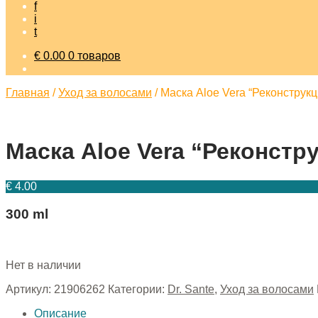
f
i
t
€
0.00
0 товаров
Главная
/
Уход за волосами
/
Маска Aloe Vera “Реконструкци
Маска Aloe Vera “Реконстру
€
4.00
300 ml
Нет в наличии
Артикул:
21906262
Категории:
Dr. Sante
,
Уход за волосами
Описание