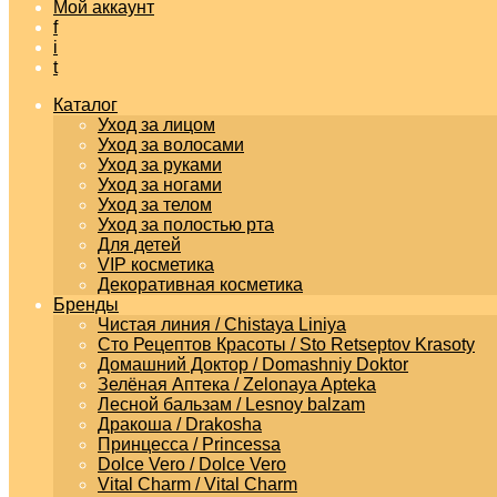
Мой аккаунт
f
i
t
Каталог
Уход за лицом
Уход за волосами
Уход за руками
Уход за ногами
Уход за телом
Уход за полостью рта
Для детей
VIP косметика
Декоративная косметика
Бренды
Чистая линия / Chistaya Liniya
Сто Рецептов Красоты / Sto Retseptov Krasoty
Домашний Доктор / Domashniy Doktor
Зелёная Аптека / Zelonaya Apteka
Лесной бальзам / Lesnoy balzam
Дракоша / Drakosha
Принцесса / Princessa
Dolce Vero / Dolce Vero
Vital Charm / Vital Charm