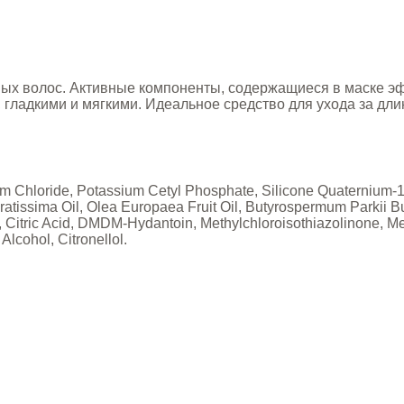
ых волос. Активные компоненты, содержащиеся в маске эф
 гладкими и мягкими. Идеальное средство для ухода за д
m Chloride, Potassium Cetyl Phosphate, Silicone Quaternium-1
tissima Oil, Olea Europaea Fruit Oil, Butyrospermum Parkii But
m, Citric Acid, DMDM-Hydantoin, Methylchloroisothiazolinone, 
lcohol, Citronellol.