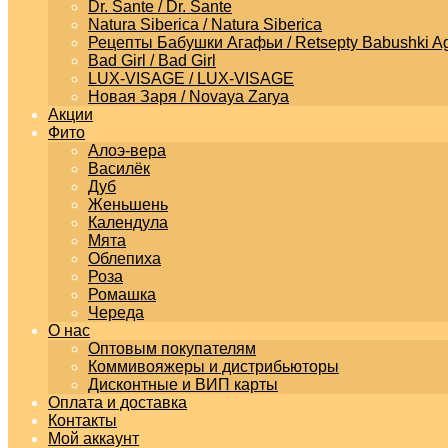
Dr. Sante / Dr. Sante
Natura Siberica / Natura Siberica
Рецепты Бабушки Агафьи / Retsepty Babushki Ag
Bad Girl / Bad Girl
LUX-VISAGE / LUX-VISAGE
Новая Заря / Novaya Zarya
Акции
Фито
Алоэ-вера
Василёк
Дуб
Женьшень
Календула
Мята
Облепиха
Роза
Ромашка
Череда
О нас
Оптовым покупателям
Коммивояжеры и дистрибьюторы
Дисконтные и ВИП карты
Оплата и доставка
Контакты
Мой аккаунт