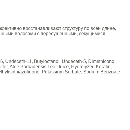
фективно восстанавливают структуру по всей длине,
линными волосами с пересушенными, секущимися
6, Undeceth-11, Butyloctanol, Undeceth-5, Dimethiconol,
ter, Aloe Barbadensis Leaf Juice, Hydrolyzed Keratin,
Methylisothiazolinone, Potassium Sorbate, Sodium Benzoate,