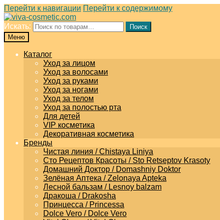
Перейти к навигации
Перейти к содержимому
Искать:
Поиск
Меню
Каталог
Уход за лицом
Уход за волосами
Уход за руками
Уход за ногами
Уход за телом
Уход за полостью рта
Для детей
VIP косметика
Декоративная косметика
Бренды
Чистая линия / Chistaya Liniya
Сто Рецептов Красоты / Sto Retseptov Krasoty
Домашний Доктор / Domashniy Doktor
Зелёная Аптека / Zelonaya Apteka
Лесной бальзам / Lesnoy balzam
Дракоша / Drakosha
Принцесса / Princessa
Dolce Vero / Dolce Vero