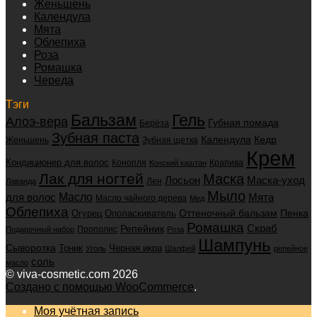
Женьшень
Календула
Мята
Облепиха
Роза
Ромашка
Череда
Тэги
Бальзам
Гель
Алоэ-вера
Губная помада
Берёза
Зубная паста
Календула
Кедр
Женьшень
Зубная щетка
Крем
Кондиционер для волос
Конопля
Крапива
Конский каштан
Лак для ногтей
Маска
Маска-уход
Лосьон
Лен
Лаванда
Мыло
для волос
Масло
Мята
Масло чайного дерева
Мед
Облепиха
Оттеночный бальзам
Пенка
Огурец
Ополаскиватель
Ромашка
Скраб
Репейник
Прополис
Подарочный набор
Роза
Шампунь
Сыворотка
Черная икра
Тоник
Уголь
Шалфей
репейное
соль
масло
© viva-cosmetic.com 2026
Создано с помощью WooCommerce
.
Моя учётная запись