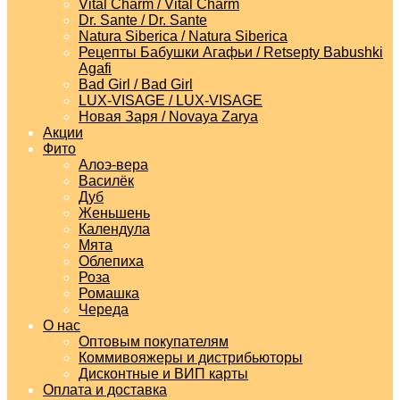
Vital Charm / Vital Charm
Dr. Sante / Dr. Sante
Natura Siberica / Natura Siberica
Рецепты Бабушки Агафьи / Retsepty Babushki
Agafi
Bad Girl / Bad Girl
LUX-VISAGE / LUX-VISAGE
Новая Заря / Novaya Zarya
Акции
Фито
Алоэ-вера
Василёк
Дуб
Женьшень
Календула
Мята
Облепиха
Роза
Ромашка
Череда
О нас
Оптовым покупателям
Коммивояжеры и дистрибьюторы
Дисконтные и ВИП карты
Оплата и доставка