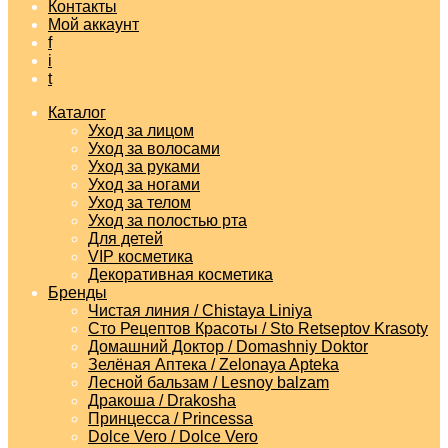
Контакты
Мой аккаунт
f
i
t
Каталог
Уход за лицом
Уход за волосами
Уход за руками
Уход за ногами
Уход за телом
Уход за полостью рта
Для детей
VIP косметика
Декоративная косметика
Бренды
Чистая линия / Chistaya Liniya
Сто Рецептов Красоты / Sto Retseptov Krasoty
Домашний Доктор / Domashniy Doktor
Зелёная Аптека / Zelonaya Apteka
Лесной бальзам / Lesnoy balzam
Дракоша / Drakosha
Принцесса / Princessa
Dolce Vero / Dolce Vero