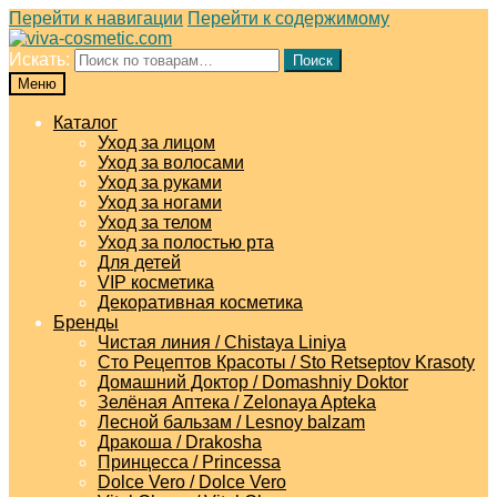
Перейти к навигации
Перейти к содержимому
Искать:
Поиск
Меню
Каталог
Уход за лицом
Уход за волосами
Уход за руками
Уход за ногами
Уход за телом
Уход за полостью рта
Для детей
VIP косметика
Декоративная косметика
Бренды
Чистая линия / Chistaya Liniya
Сто Рецептов Красоты / Sto Retseptov Krasoty
Домашний Доктор / Domashniy Doktor
Зелёная Аптека / Zelonaya Apteka
Лесной бальзам / Lesnoy balzam
Дракоша / Drakosha
Принцесса / Princessa
Dolce Vero / Dolce Vero