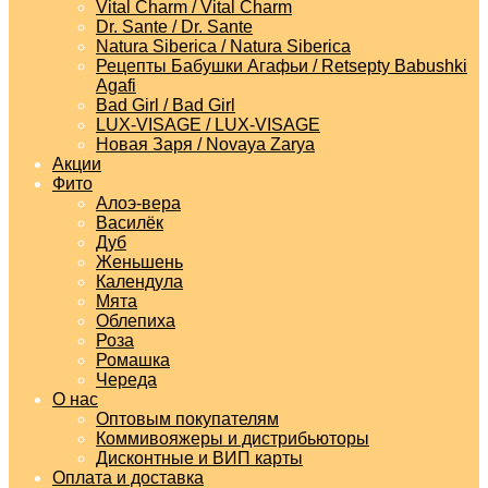
Vital Charm / Vital Charm
Dr. Sante / Dr. Sante
Natura Siberica / Natura Siberica
Рецепты Бабушки Агафьи / Retsepty Babushki
Agafi
Bad Girl / Bad Girl
LUX-VISAGE / LUX-VISAGE
Новая Заря / Novaya Zarya
Акции
Фито
Алоэ-вера
Василёк
Дуб
Женьшень
Календула
Мята
Облепиха
Роза
Ромашка
Череда
О нас
Оптовым покупателям
Коммивояжеры и дистрибьюторы
Дисконтные и ВИП карты
Оплата и доставка