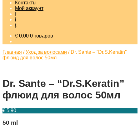
Контакты
Мой аккаунт
f
i
t
€
0.00
0 товаров
Главная
/
Уход за волосами
/
Dr. Sante – “Dr.S.Keratin”
флюид для волос 50мл
Dr. Sante – “Dr.S.Keratin”
флюид для волос 50мл
€
5.90
50 ml