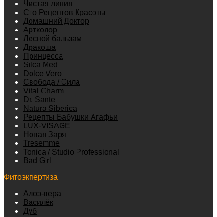
Чистая линия
Сто Рецептов Красоты
Домашний Доктор
Артколор
Лесной бальзам
Дракоша
Принцесса
Silca Med
Dolce Vero
Свобода / Сила
Vital Charm
Dr. Sante
Natura Siberica
Рецепты Бабушки Агафьи
LUX-VISAGE
Новая Заря
Tresemme
Tonica / Studio Professional
Bad Girl
Фитоэкпертиза
Алоэ-вера
Василёк
Дуб