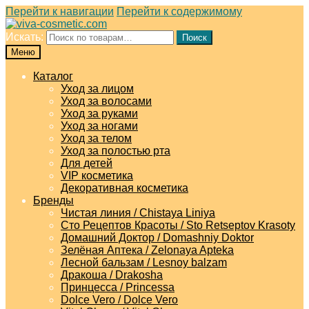
Перейти к навигации
Перейти к содержимому
Искать:
Поиск
Меню
Каталог
Уход за лицом
Уход за волосами
Уход за руками
Уход за ногами
Уход за телом
Уход за полостью рта
Для детей
VIP косметика
Декоративная косметика
Бренды
Чистая линия / Chistaya Liniya
Сто Рецептов Красоты / Sto Retseptov Krasoty
Домашний Доктор / Domashniy Doktor
Зелёная Аптека / Zelonaya Apteka
Лесной бальзам / Lesnoy balzam
Дракоша / Drakosha
Принцесса / Princessa
Dolce Vero / Dolce Vero