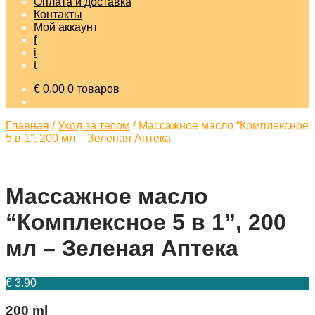
Оплата и доставка
Контакты
Мой аккаунт
f
i
t
€
0.00
0 товаров
Главная
/
Уход за телом
/
Массажное масло “Комплексное
5 в 1”, 200 мл – Зеленая Аптека
Массажное масло
“Комплексное 5 в 1”, 200
мл – Зеленая Аптека
€
3.90
200 ml