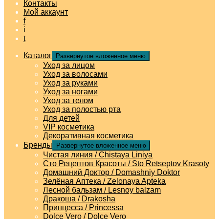
Контакты
Мой аккаунт
f
i
t
Каталог
Развернутое вложенное меню
Уход за лицом
Уход за волосами
Уход за руками
Уход за ногами
Уход за телом
Уход за полостью рта
Для детей
VIP косметика
Декоративная косметика
Бренды
Развернутое вложенное меню
Чистая линия / Chistaya Liniya
Сто Рецептов Красоты / Sto Retseptov Krasoty
Домашний Доктор / Domashniy Doktor
Зелёная Аптека / Zelonaya Apteka
Лесной бальзам / Lesnoy balzam
Дракоша / Drakosha
Принцесса / Princessa
Dolce Vero / Dolce Vero