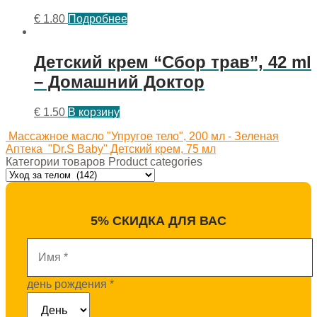
€
1.80
Подробнее
Детский крем “Сбор трав”, 42 ml
– Домашний Доктор
€
1.50
В корзину
Массажное масло "Упругое тело", 200 мл - Зеленая
Аптека
"Dr.S Baby" Детский крем, 75 мл
Категории товаров Product categories
5% СКИДКА ДЛЯ ВАС
Имя
*
день рождения
*