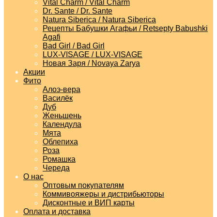
Vital Charm / Vital Charm
Dr. Sante / Dr. Sante
Natura Siberica / Natura Siberica
Рецепты Бабушки Агафьи / Retsepty Babushki
Agafi
Bad Girl / Bad Girl
LUX-VISAGE / LUX-VISAGE
Новая Заря / Novaya Zarya
Акции
Фито
Алоэ-вера
Василёк
Дуб
Женьшень
Календула
Мята
Облепиха
Роза
Ромашка
Череда
О нас
Оптовым покупателям
Коммивояжеры и дистрибьюторы
Дисконтные и ВИП карты
Оплата и доставка