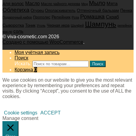
Мыло
для волос
Масло
Мята
Масло чайного дерева
Мед
Облепиха
Оттеночный бальзам
Пенка
Огурец
Ополаскиватель
Ромашка
Скраб
Репейник
Прополис
Подарочный набор
Роза
Шампунь
Сыворотка
Черная икра
Тоник
Уголь
Шалфей
репейное
соль
масло
© viva-cosmetic.com 2026
Создано с помощью WooCommerce
.
Моя учётная запись
Поиск
Искать:
Поиск
Корзина
0
We use cookies on our website to give you the most relevant
experience by remembering your preferences and repeat
visits. By clicking “Accept”, you consent to the use of ALL the
cookies.
Cookie settings
ACCEPT
Manage consent