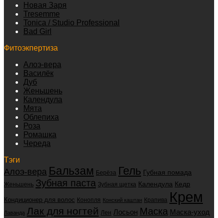
Новая Заря
Tresemme
Tonica / Studio Professional
Bad Girl
Фитоэкпертиза
Алоэ-вера
Василёк
Дуб
Женьшень
Календула
Мята
Облепиха
Роза
Ромашка
Череда
Тэги
Бальзам
Гель
Алоэ-вера
Губная помада
Берёза
Зубная паста
Календула
Кедр
Женьшень
Зубная щетка
Крем
Кондиционер для волос
Конопля
Крапива
Конский каштан
Лак для ногтей
Маска
Маска-уход
Лосьон
Лен
Лаванда