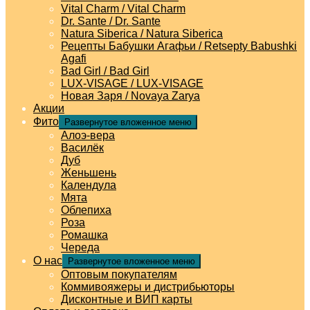
Vital Charm / Vital Charm
Dr. Sante / Dr. Sante
Natura Siberica / Natura Siberica
Рецепты Бабушки Агафьи / Retsepty Babushki
Agafi
Bad Girl / Bad Girl
LUX-VISAGE / LUX-VISAGE
Новая Заря / Novaya Zarya
Акции
Фито
Развернутое вложенное меню
Алоэ-вера
Василёк
Дуб
Женьшень
Календула
Мята
Облепиха
Роза
Ромашка
Череда
О нас
Развернутое вложенное меню
Оптовым покупателям
Коммивояжеры и дистрибьюторы
Дисконтные и ВИП карты