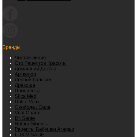
Бренды
Чистая линия
Сто Рецептов Красоты
Домашний Доктор
Артколор
Лесной бальзам
Дракоша
Принцесса
Silca Med
Dolce Vero
Свобода / Сила
Vital Charm
Dr. Sante
Natura Siberica
Рецепты Бабушки Агафьи
LUX-VISAGE