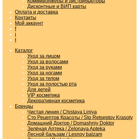
Коммивояжеры и дистрибьюторы
Дисконтные и ВИП карты
Оплата и доставка
Контакты
Мой аккаунт
f
i
t
Каталог
Уход за лицом
Уход за волосами
Уход за руками
Уход за ногами
Уход за телом
Уход за полостью рта
Для детей
VIP косметика
Декоративная косметика
Бренды
Чистая линия / Chistaya Liniya
Сто Рецептов Красоты / Sto Retseptov Krasoty
Домашний Доктор / Domashniy Doktor
Зелёная Аптека / Zelonaya Apteka
Лесной бальзам / Lesnoy balzam