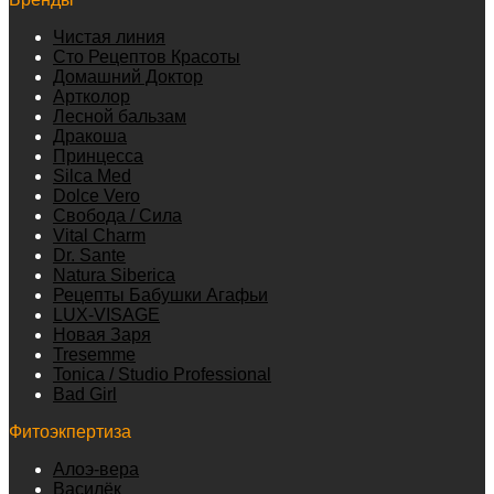
Чистая линия
Сто Рецептов Красоты
Домашний Доктор
Артколор
Лесной бальзам
Дракоша
Принцесса
Silca Med
Dolce Vero
Свобода / Сила
Vital Charm
Dr. Sante
Natura Siberica
Рецепты Бабушки Агафьи
LUX-VISAGE
Новая Заря
Tresemme
Tonica / Studio Professional
Bad Girl
Фитоэкпертиза
Алоэ-вера
Василёк