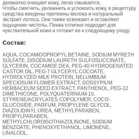
деликатно очищает кожу, легко смывается.
Чтобы смягчить, увлажнить и успокоить кожу, в рецептуру
средства введены протеины молока и натуральный
экстракт лотоса. Они также освежают и оставляют
ощущение чистоты. Пенка отлично подходит для
чувствительной кожи и готовит ее к следующему уходу.
Состав:
AQUA, COCAMIDOPROPYL BETAINE, SODIUM MYRETH
SULFATE, DISODIUM LAURETH SULFOSUCCINATE,
GLYCERIN, COCAMIDE DEA, PEG-40 HYDROGENATED
CASTOR OIL, PEG-7 GLYCERYL COCOATE,
HYDROLYZED MILK PROTEIN, NELUMBIUM
SPECIOSUM FLOWER EXTRACT, GOSSYPIUM
HERBACEUM SEED EXTRACT, PANTHENOL, PEG-12
DIMETHICONE, POLYQUATERNIUM-10,
STYRENE/ACRYLATES COPOLYMER, COCO-
GLUCOSIDE, PARFUM, PROPYLENE GLYCOL,
DIAZOLIDINYL UREA, METHYLPARABEN,
PROPYLPARABEN,
METHYLCHLOROISOTHIAZOLINONE, SODIUM
BENZOATE, PHENOXYETHANOL, LIMONENE,
LINALOOL.