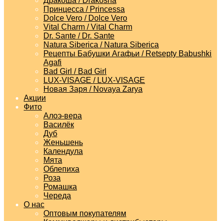
Дракоша / Drakosha
Принцесса / Princessa
Dolce Vero / Dolce Vero
Vital Charm / Vital Charm
Dr. Sante / Dr. Sante
Natura Siberica / Natura Siberica
Рецепты Бабушки Агафьи / Retsepty Babushki
Agafi
Bad Girl / Bad Girl
LUX-VISAGE / LUX-VISAGE
Новая Заря / Novaya Zarya
Акции
Фито
Алоэ-вера
Василёк
Дуб
Женьшень
Календула
Мята
Облепиха
Роза
Ромашка
Череда
О нас
Оптовым покупателям