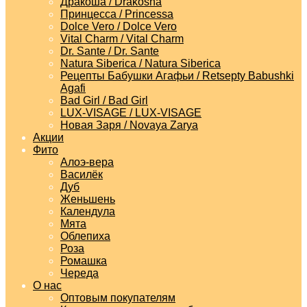
Дракоша / Drakosha
Принцесса / Princessa
Dolce Vero / Dolce Vero
Vital Charm / Vital Charm
Dr. Sante / Dr. Sante
Natura Siberica / Natura Siberica
Рецепты Бабушки Агафьи / Retsepty Babushki
Agafi
Bad Girl / Bad Girl
LUX-VISAGE / LUX-VISAGE
Новая Заря / Novaya Zarya
Акции
Фито
Алоэ-вера
Василёк
Дуб
Женьшень
Календула
Мята
Облепиха
Роза
Ромашка
Череда
О нас
Оптовым покупателям