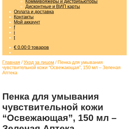
Коммивояжеры и дистрибьюторы
Дисконтные и ВИП карты
Оплата и доставка
Контакты
Мой аккаунт
f
i
t
€
0.00
0 товаров
Главная
/
Уход за лицом
/
Пенка для умывания
чувствительной кожи “Освежающая”, 150 мл – Зеленая
Аптека
Пенка для умывания
чувствительной кожи
“Освежающая”, 150 мл –
Зеленая Аптека