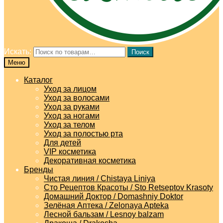
Искать:
Поиск
Меню
Каталог
Уход за лицом
Уход за волосами
Уход за руками
Уход за ногами
Уход за телом
Уход за полостью рта
Для детей
VIP косметика
Декоративная косметика
Бренды
Чистая линия / Chistaya Liniya
Сто Рецептов Красоты / Sto Retseptov Krasoty
Домашний Доктор / Domashniy Doktor
Зелёная Аптека / Zelonaya Apteka
Лесной бальзам / Lesnoy balzam