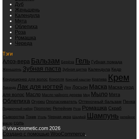
Дуб
Женьшень
Календула
Мята
Облепиха
Роза
Ромашка
Череда
Тэги
Бальзам
Гель
Алоэ-вера
Губная помада
Берёза
Зубная паста
Календула
Кедр
Женьшень
Зубная щетка
Крем
Кондиционер для волос
Конопля
Крапива
Конский каштан
Лак для ногтей
Маска
Маска-уход
Лосьон
Лен
Лаванда
Мыло
для волос
Масло
Мята
Масло чайного дерева
Мед
Облепиха
Оттеночный бальзам
Пенка
Огурец
Ополаскиватель
Ромашка
Скраб
Репейник
Прополис
Подарочный набор
Роза
Шампунь
Сыворотка
Черная икра
Тоник
Уголь
Шалфей
репейное
соль
масло
© viva-cosmetic.com 2026
Создано с помощью WooCommerce
.