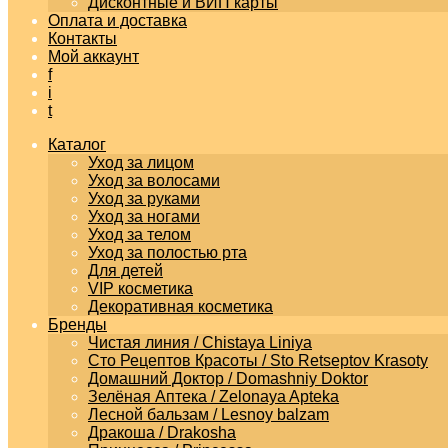
Дисконтные и ВИП карты
Оплата и доставка
Контакты
Мой аккаунт
f
i
t
Каталог
Уход за лицом
Уход за волосами
Уход за руками
Уход за ногами
Уход за телом
Уход за полостью рта
Для детей
VIP косметика
Декоративная косметика
Бренды
Чистая линия / Chistaya Liniya
Сто Рецептов Красоты / Sto Retseptov Krasoty
Домашний Доктор / Domashniy Doktor
Зелёная Аптека / Zelonaya Apteka
Лесной бальзам / Lesnoy balzam
Дракоша / Drakosha