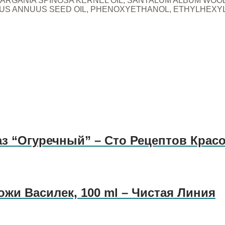
RGANIA SPINOSA KERNEL OIL, SANTALUM ALBUM WOOD O
S ANNUUS SEED OIL, PHENOXYETHANOL, ETHYLHEXYLG
аз “Огуречный” – Сто Рецептов Крас
жи Василек, 100 ml – Чистая Линия