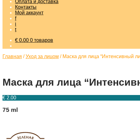
Оплата и доставка
Контакты
Мой аккаунт
f
i
t
€
0.00
0 товаров
Главная
/
Уход за лицом
/
Маска для лица “Интенсивный ли
Маска для лица “Интенсивн
€
2.00
75 ml