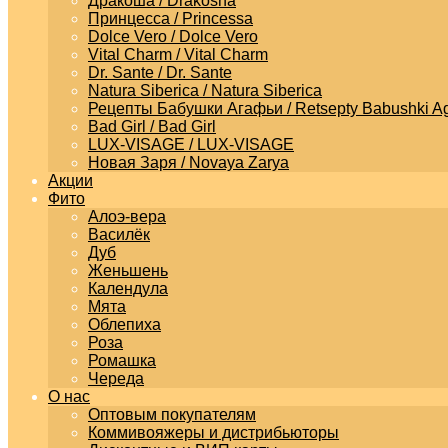
Дракоша / Drakosha
Принцесса / Princessa
Dolce Vero / Dolce Vero
Vital Charm / Vital Charm
Dr. Sante / Dr. Sante
Natura Siberica / Natura Siberica
Рецепты Бабушки Агафьи / Retsepty Babushki Ag
Bad Girl / Bad Girl
LUX-VISAGE / LUX-VISAGE
Новая Заря / Novaya Zarya
Акции
Фито
Алоэ-вера
Василёк
Дуб
Женьшень
Календула
Мята
Облепиха
Роза
Ромашка
Череда
О нас
Оптовым покупателям
Коммивояжеры и дистрибьюторы