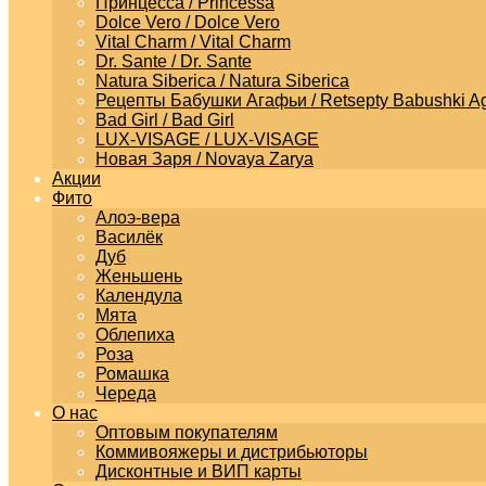
Принцесса / Princessa
Dolce Vero / Dolce Vero
Vital Charm / Vital Charm
Dr. Sante / Dr. Sante
Natura Siberica / Natura Siberica
Рецепты Бабушки Агафьи / Retsepty Babushki Ag
Bad Girl / Bad Girl
LUX-VISAGE / LUX-VISAGE
Новая Заря / Novaya Zarya
Акции
Фито
Алоэ-вера
Василёк
Дуб
Женьшень
Календула
Мята
Облепиха
Роза
Ромашка
Череда
О нас
Оптовым покупателям
Коммивояжеры и дистрибьюторы
Дисконтные и ВИП карты