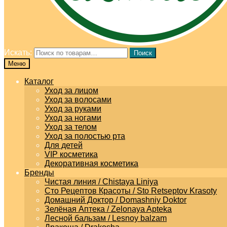
Искать:
Поиск
Меню
Каталог
Уход за лицом
Уход за волосами
Уход за руками
Уход за ногами
Уход за телом
Уход за полостью рта
Для детей
VIP косметика
Декоративная косметика
Бренды
Чистая линия / Chistaya Liniya
Сто Рецептов Красоты / Sto Retseptov Krasoty
Домашний Доктор / Domashniy Doktor
Зелёная Аптека / Zelonaya Apteka
Лесной бальзам / Lesnoy balzam