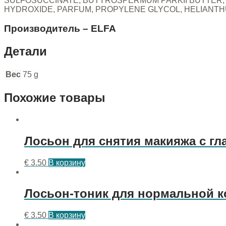
SULFOSUCCINATE, BUTYROSPERMUM PARKII BUTTER, A
HYDROXIDE, PARFUM, PROPYLENE GLYCOL, HELIANTHU
Производитель – ELFA
Детали
Вес
75 g
Похожие товары
Лосьон для снятия макияжа с гл
€
3.50
В корзину
Лосьон-тоник для нормальной ко
€
3.50
В корзину