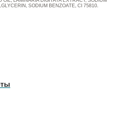
IL, LAMINARIA DIGITATA EXTRACT, SODIUM
LYCERIN, SODIUM BENZOATE, СI 75810.
оты