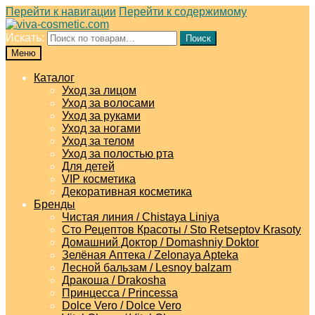
Перейти к навигации
Перейти к содержимому
Искать:
Поиск
Меню
Каталог
Уход за лицом
Уход за волосами
Уход за руками
Уход за ногами
Уход за телом
Уход за полостью рта
Для детей
VIP косметика
Декоративная косметика
Бренды
Чистая линия / Chistaya Liniya
Сто Рецептов Красоты / Sto Retseptov Krasoty
Домашний Доктор / Domashniy Doktor
Зелёная Аптека / Zelonaya Apteka
Лесной бальзам / Lesnoy balzam
Дракоша / Drakosha
Принцесса / Princessa
Dolce Vero / Dolce Vero