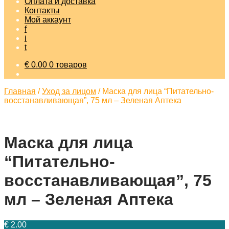
Оплата и доставка
Контакты
Мой аккаунт
f
i
t
€
0.00
0 товаров
Главная
/
Уход за лицом
/
Маска для лица “Питательно-
восстанавливающая”, 75 мл – Зеленая Аптека
Маска для лица
“Питательно-
восстанавливающая”, 75
мл – Зеленая Аптека
€
2.00