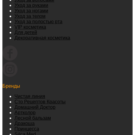
Уход за руками
Уход за ногами
Уход за телом
Уход за полостью рта
VIP косметика
Для детей
Декоративная косметика
Бренды
Чистая линия
Сто Рецептов Красоты
Домашний Доктор
Артколор
Лесной бальзам
Дракоша
Принцесса
Silca Med