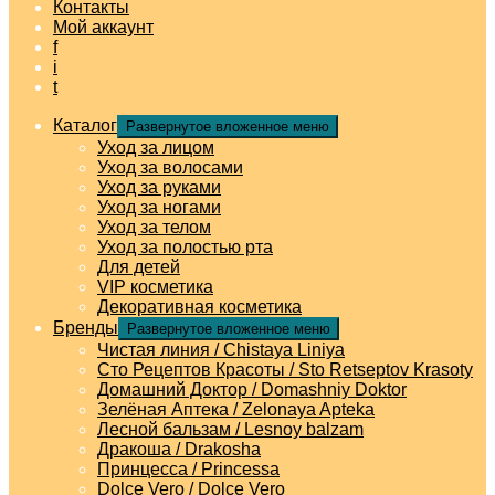
Контакты
Мой аккаунт
f
i
t
Каталог
Развернутое вложенное меню
Уход за лицом
Уход за волосами
Уход за руками
Уход за ногами
Уход за телом
Уход за полостью рта
Для детей
VIP косметика
Декоративная косметика
Бренды
Развернутое вложенное меню
Чистая линия / Chistaya Liniya
Сто Рецептов Красоты / Sto Retseptov Krasoty
Домашний Доктор / Domashniy Doktor
Зелёная Аптека / Zelonaya Apteka
Лесной бальзам / Lesnoy balzam
Дракоша / Drakosha
Принцесса / Princessa
Dolce Vero / Dolce Vero