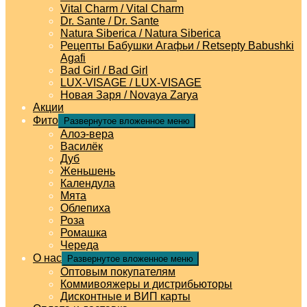
Vital Charm / Vital Charm
Dr. Sante / Dr. Sante
Natura Siberica / Natura Siberica
Рецепты Бабушки Агафьи / Retsepty Babushki
Agafi
Bad Girl / Bad Girl
LUX-VISAGE / LUX-VISAGE
Новая Заря / Novaya Zarya
Акции
Фито
Развернутое вложенное меню
Алоэ-вера
Василёк
Дуб
Женьшень
Календула
Мята
Облепиха
Роза
Ромашка
Череда
О нас
Развернутое вложенное меню
Оптовым покупателям
Коммивояжеры и дистрибьюторы
Дисконтные и ВИП карты