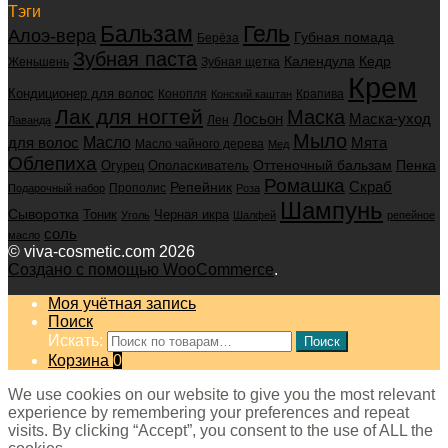
Тэги
Бальзам
Гель
Алоэ-вера
Губная помада
Берёза
Зубная паста
Календула
Кедр
Женьшень
Зубная щетка
Крем
Кондиционер для волос
Конопля
Крапива
Конский каштан
Лак для ногтей
Маска
Маска-уход
Лосьон
Лен
Лаванда
Мыло
для волос
Масло
Мята
Масло чайного дерева
Мед
Облепиха
Оттеночный бальзам
Пенка
Огурец
Ополаскиватель
Ромашка
Скраб
Репейник
Прополис
Подарочный набор
Роза
Шампунь
Сыворотка
Черная икра
Тоник
Уголь
Шалфей
репейное
соль
масло
© viva-cosmetic.com 2026
Создано с помощью WooCommerce
.
Моя учётная запись
Поиск
Искать:
Поиск
Корзина
0
We use cookies on our website to give you the most relevant
experience by remembering your preferences and repeat
visits. By clicking “Accept”, you consent to the use of ALL the