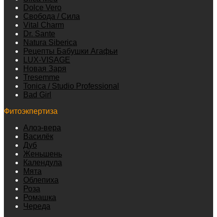
Dolce Vero
Свобода / Сила
Vital Charm
Dr. Sante
Natura Siberica
Рецепты Бабушки Агафьи
LUX-VISAGE
Новая Заря
Tresemme
Tonica / Studio Professional
Bad Girl
Фитоэкпертиза
Алоэ-вера
Василёк
Дуб
Женьшень
Календула
Мята
Облепиха
Роза
Ромашка
Череда