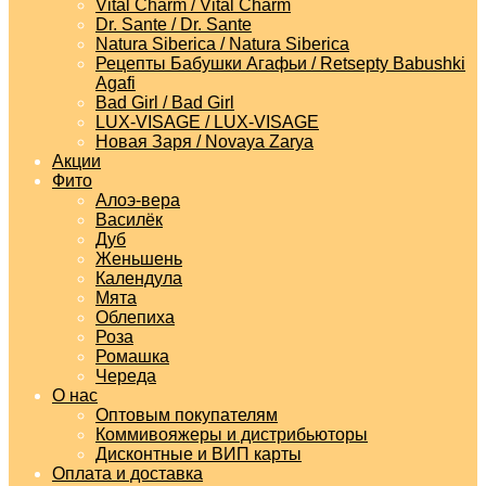
Vital Charm / Vital Charm
Dr. Sante / Dr. Sante
Natura Siberica / Natura Siberica
Рецепты Бабушки Агафьи / Retsepty Babushki
Agafi
Bad Girl / Bad Girl
LUX-VISAGE / LUX-VISAGE
Новая Заря / Novaya Zarya
Акции
Фито
Алоэ-вера
Василёк
Дуб
Женьшень
Календула
Мята
Облепиха
Роза
Ромашка
Череда
О нас
Оптовым покупателям
Коммивояжеры и дистрибьюторы
Дисконтные и ВИП карты
Оплата и доставка