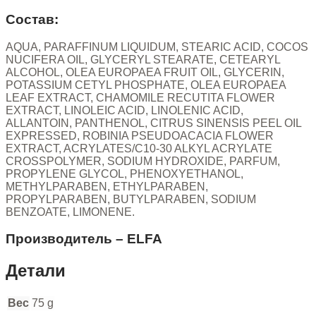
Состав:
AQUA, PARAFFINUM LIQUIDUM, STEARIC ACID, COCOS
NUCIFERA OIL, GLYCERYL STEARATE, CETEARYL
ALCOHOL, OLEA EUROPAEA FRUIT OIL, GLYCERIN,
POTASSIUM CETYL PHOSPHATE, OLEA EUROPAEA
LEAF EXTRACT, CHAMOMILE RECUTITA FLOWER
EXTRACT, LINOLEIC ACID, LINOLENIC ACID,
ALLANTOIN, PANTHENOL, CITRUS SINENSIS PEEL OIL
EXPRESSED, ROBINIA PSEUDOACACIA FLOWER
EXTRACT, ACRYLATES/C10-30 ALKYL ACRYLATE
CROSSPOLYMER, SODIUM HYDROXIDE, PARFUM,
PROPYLENE GLYCOL, PHENOXYETHANOL,
METHYLPARABEN, ETHYLPARABEN,
PROPYLPARABEN, BUTYLPARABEN, SODIUM
BENZOATE, LIMONENE.
Производитель – ELFA
Детали
Вес
75 g