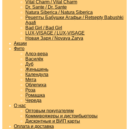
Vital Charm / Vital Charm
Dr. Sante / Dr. Sante
Natura Siberica / Natura Siberica
Рецепты Бабушки Агафьи / Retsepty Babushki
Agafi
Bad Girl / Bad Girl
LUX-VISAGE / LUX-VISAGE
Новая Заря / Novaya Zarya
Акции
Фито
Алоэ-вера
Василёк
Дуб
Женьшень
Календула
Мята
Облепиха
Роза
Ромашка
Череда
О нас
Оптовым покупателям
Коммивояжеры и дистрибьюторы
Дисконтные и ВИП карты
Оплата и доставка