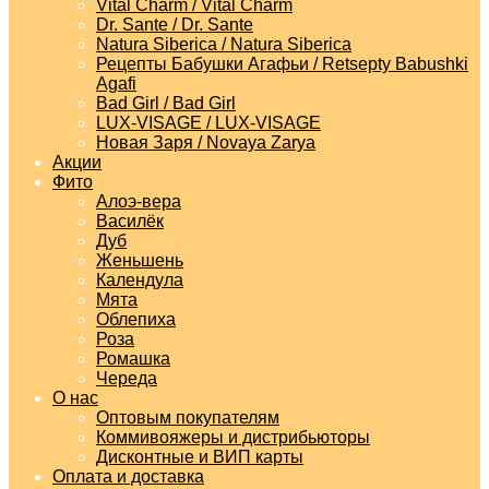
Vital Charm / Vital Charm
Dr. Sante / Dr. Sante
Natura Siberica / Natura Siberica
Рецепты Бабушки Агафьи / Retsepty Babushki
Agafi
Bad Girl / Bad Girl
LUX-VISAGE / LUX-VISAGE
Новая Заря / Novaya Zarya
Акции
Фито
Алоэ-вера
Василёк
Дуб
Женьшень
Календула
Мята
Облепиха
Роза
Ромашка
Череда
О нас
Оптовым покупателям
Коммивояжеры и дистрибьюторы
Дисконтные и ВИП карты
Оплата и доставка