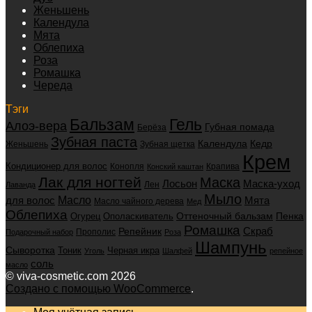
Женьшень
Календула
Мята
Облепиха
Роза
Ромашка
Череда
Тэги
Бальзам
Гель
Алоэ-вера
Губная помада
Берёза
Зубная паста
Календула
Кедр
Женьшень
Зубная щетка
Крем
Кондиционер для волос
Конопля
Крапива
Конский каштан
Лак для ногтей
Маска
Маска-уход
Лосьон
Лен
Лаванда
Мыло
для волос
Масло
Мята
Масло чайного дерева
Мед
Облепиха
Оттеночный бальзам
Пенка
Огурец
Ополаскиватель
Ромашка
Скраб
Репейник
Прополис
Подарочный набор
Роза
Шампунь
Сыворотка
Черная икра
Тоник
Уголь
Шалфей
репейное
соль
масло
© viva-cosmetic.com 2026
Создано с помощью WooCommerce
.