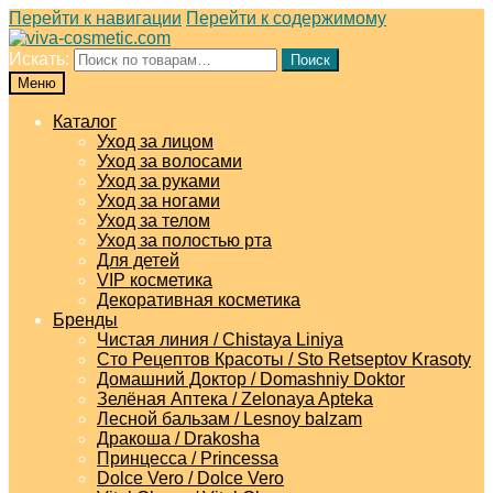
Перейти к навигации
Перейти к содержимому
Искать:
Поиск
Меню
Каталог
Уход за лицом
Уход за волосами
Уход за руками
Уход за ногами
Уход за телом
Уход за полостью рта
Для детей
VIP косметика
Декоративная косметика
Бренды
Чистая линия / Chistaya Liniya
Сто Рецептов Красоты / Sto Retseptov Krasoty
Домашний Доктор / Domashniy Doktor
Зелёная Аптека / Zelonaya Apteka
Лесной бальзам / Lesnoy balzam
Дракоша / Drakosha
Принцесса / Princessa
Dolce Vero / Dolce Vero