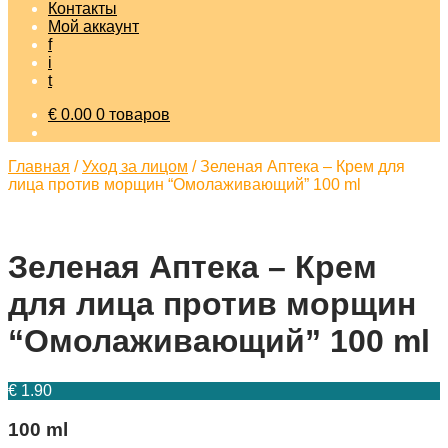
Контакты
Мой аккаунт
f
i
t
€
0.00
0 товаров
Главная
/
Уход за лицом
/
Зеленая Аптека – Крем для
лица против морщин “Омолаживающий” 100 ml
Зеленая Аптека – Крем
для лица против морщин
“Омолаживающий” 100 ml
€
1.90
100 ml