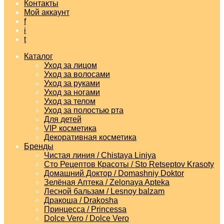
Контакты
Мой аккаунт
f
i
t
Каталог
Уход за лицом
Уход за волосами
Уход за руками
Уход за ногами
Уход за телом
Уход за полостью рта
Для детей
VIP косметика
Декоративная косметика
Бренды
Чистая линия / Chistaya Liniya
Сто Рецептов Красоты / Sto Retseptov Krasoty
Домашний Доктор / Domashniy Doktor
Зелёная Аптека / Zelonaya Apteka
Лесной бальзам / Lesnoy balzam
Дракоша / Drakosha
Принцесса / Princessa
Dolce Vero / Dolce Vero