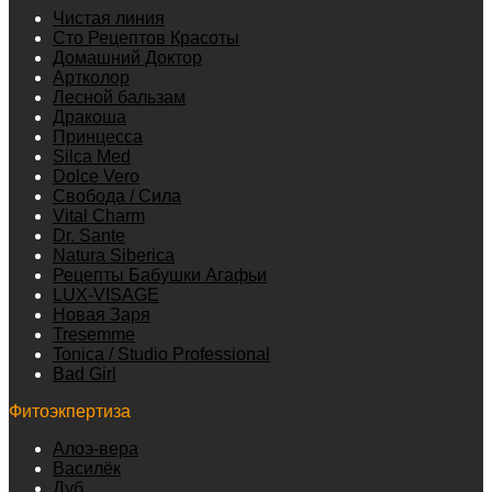
Чистая линия
Сто Рецептов Красоты
Домашний Доктор
Артколор
Лесной бальзам
Дракоша
Принцесса
Silca Med
Dolce Vero
Свобода / Сила
Vital Charm
Dr. Sante
Natura Siberica
Рецепты Бабушки Агафьи
LUX-VISAGE
Новая Заря
Tresemme
Tonica / Studio Professional
Bad Girl
Фитоэкпертиза
Алоэ-вера
Василёк
Дуб