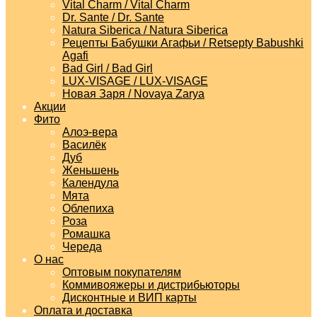
Vital Charm / Vital Charm
Dr. Sante / Dr. Sante
Natura Siberica / Natura Siberica
Рецепты Бабушки Агафьи / Retsepty Babushki
Agafi
Bad Girl / Bad Girl
LUX-VISAGE / LUX-VISAGE
Новая Заря / Novaya Zarya
Акции
Фито
Алоэ-вера
Василёк
Дуб
Женьшень
Календула
Мята
Облепиха
Роза
Ромашка
Череда
О нас
Оптовым покупателям
Коммивояжеры и дистрибьюторы
Дисконтные и ВИП карты
Оплата и доставка