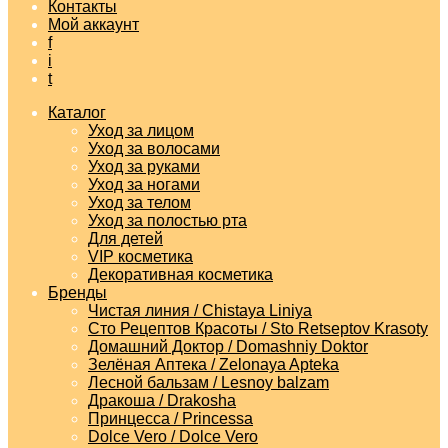
Контакты
Мой аккаунт
f
i
t
Каталог
Уход за лицом
Уход за волосами
Уход за руками
Уход за ногами
Уход за телом
Уход за полостью рта
Для детей
VIP косметика
Декоративная косметика
Бренды
Чистая линия / Chistaya Liniya
Сто Рецептов Красоты / Sto Retseptov Krasoty
Домашний Доктор / Domashniy Doktor
Зелёная Аптека / Zelonaya Apteka
Лесной бальзам / Lesnoy balzam
Дракоша / Drakosha
Принцесса / Princessa
Dolce Vero / Dolce Vero