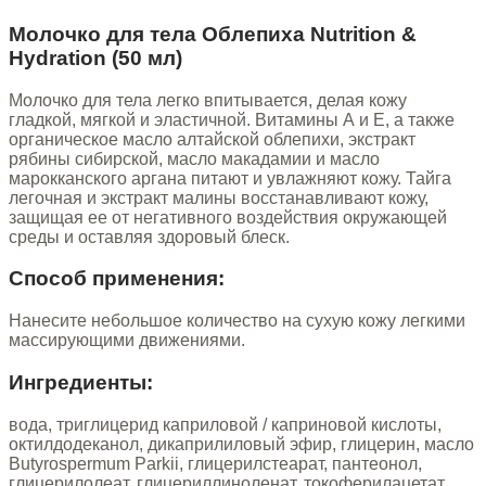
Молочко для тела Облепиха Nutrition &
Hydration (50 мл)
Молочко для тела легко впитывается, делая кожу
гладкой, мягкой и эластичной. Витамины А и Е, а также
органическое масло алтайской облепихи, экстракт
рябины сибирской, масло макадамии и масло
марокканского аргана питают и увлажняют кожу. Тайга
легочная и экстракт малины восстанавливают кожу,
защищая ее от негативного воздействия окружающей
среды и оставляя здоровый блеск.
Способ применения:
Нанесите небольшое количество на сухую кожу легкими
массирующими движениями.
Ингредиенты:
вода, триглицерид каприловой / каприновой кислоты,
октилдодеканол, дикаприлиловый эфир, глицерин, масло
Butyrospermum Parkii, глицерилстеарат, пантеонол,
глицерилолеат, глицериллиноленат, токоферилацетат,