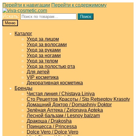
Перейти к навигации
Перейти к содержимому
Искать:
Поиск
Меню
Каталог
Уход за лицом
Уход за волосами
Уход за руками
Уход за ногами
Уход за телом
Уход за полостью рта
Для детей
VIP косметика
Декоративная косметика
Бренды
Чистая линия / Chistaya Liniya
Сто Рецептов Красоты / Sto Retseptov Krasoty
Домашний Доктор / Domashniy Doktor
Зелёная Аптека / Zelonaya Apteka
Лесной бальзам / Lesnoy balzam
Дракоша / Drakosha
Принцесса / Princessa
Dolce Vero / Dolce Vero