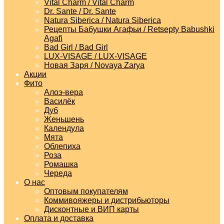
Vital Charm / Vital Charm
Dr. Sante / Dr. Sante
Natura Siberica / Natura Siberica
Рецепты Бабушки Агафьи / Retsepty Babushki
Agafi
Bad Girl / Bad Girl
LUX-VISAGE / LUX-VISAGE
Новая Заря / Novaya Zarya
Акции
Фито
Алоэ-вера
Василёк
Дуб
Женьшень
Календула
Мята
Облепиха
Роза
Ромашка
Череда
О нас
Оптовым покупателям
Коммивояжеры и дистрибьюторы
Дисконтные и ВИП карты
Оплата и доставка