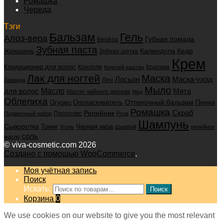
Ромашка
Череда
Тэги
Бальзам
Гель
Алоэ-вера
Губная помада
Берёза
Зубная паста
Календула
Кедр
Женьшень
Зубная щетка
Крем
Кондиционер для волос
Конопля
Крапива
Конский каштан
Лак для ногтей
Маска
Маска-уход
Лосьон
Лен
Лаванда
Мыло
для волос
Масло
Мята
Масло чайного дерева
Мед
Облепиха
Оттеночный бальзам
Пенка
Огурец
Ополаскиватель
Ромашка
Скраб
Репейник
Прополис
Подарочный набор
Роза
Шампунь
Сыворотка
Черная икра
Тоник
Уголь
Шалфей
репейное
соль
масло
© viva-cosmetic.com 2026
Создано с помощью WooCommerce
.
Моя учётная запись
Поиск
Искать:
Поиск
Корзина
0
We use cookies on our website to give you the most relevant