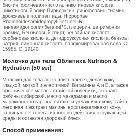
биотин, фолиевая кислота, никотиновая кислота,
никотиновый эфир Пиридоксин, рибофлавин, тиамин,
дрожжевые полипептиды, Hippophae
Rhamnoidesamidopropyl BetaineHR,
пинеамидопропилбетаинPS, глицерин, цетримония
бромид, Бензиловый спирт, бензойная кислота,
сорбиновая кислота, дегидроуксусная кислота, бензоат
натрия, лимонная кислота, парфюмированная вода, CI
15985, CI 19140
Молочко для тела Облепиха Nutrition &
Hydration (50 мл)
Молочко для тела легко впитывается, делая кожу
гладкой, мягкой и эластичной. Витамины А и Е, а также
органическое масло алтайской облепихи, экстракт
рябины сибирской, масло макадамии и масло
марокканского аргана питают и увлажняют кожу. Тайга
легочная и экстракт малины восстанавливают кожу,
защищая ее от негативного воздействия окружающей
среды и оставляя здоровый блеск.
Способ применения: