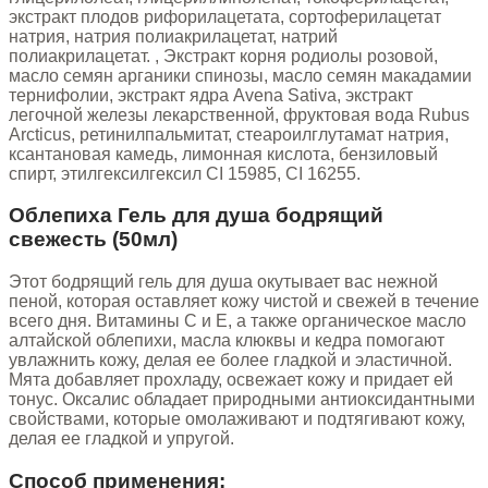
экстракт плодов рифорилацетата, сортоферилацетат
натрия, натрия полиакрилацетат, натрий
полиакрилацетат. , Экстракт корня родиолы розовой,
масло семян арганики спинозы, масло семян макадамии
тернифолии, экстракт ядра Avena Sativa, экстракт
легочной железы лекарственной, фруктовая вода Rubus
Arcticus, ретинилпальмитат, стеароилглутамат натрия,
ксантановая камедь, лимонная кислота, бензиловый
спирт, этилгексилгексил CI 15985, CI 16255.
Облепиха Гель для душа бодрящий
свежесть (50мл)
Этот бодрящий гель для душа окутывает вас нежной
пеной, которая оставляет кожу чистой и свежей в течение
всего дня. Витамины C и E, а также органическое масло
алтайской облепихи, масла клюквы и кедра помогают
увлажнить кожу, делая ее более гладкой и эластичной.
Мята добавляет прохладу, освежает кожу и придает ей
тонус. Оксалис обладает природными антиоксидантными
свойствами, которые омолаживают и подтягивают кожу,
делая ее гладкой и упругой.
Способ применения: