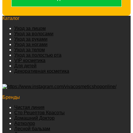
Каталог
Уход за лицом
Уход за волосами
Уход за руками
Уход за ногами
Уход за телом
Уход за полостью рта
VIP косметика
Для детей
Декоративная косметика
Бренды
Чистая линия
Сто Рецептов Красоты
Домашний Доктор
Артколор
Лесной бальзам