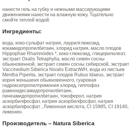
нанести гель на губку и нежными массирующими
движениями нанести на влажную кожу. Тщательно
смойте теплой водой.
Ингредиенты:
вода, коко-сульфат натрия, лаурилглюкозид,
кокамидопропилбетаин, хлорид натрия, масло плодов
Hippophae Rhamnoides *, коко-глюкозид, глицерилолеат,
экстракт Oxalis Tetraphylla, масло семян сосны
обыкновенной, экстракт семян сосны сибирской, экстракт
Vaccinedium Siberica Nivalis ExtractWH, вода из листьев
Mentha Piperita, экстракт плодов Rubus Idaeus, экстракт
корня женьшеня обыкновенного, гуаровая
гидроксипропилтримония хлорид, гиппофаэ
рамноидесамидопропилбетаин,
пинеамидопропилбетаин, токоферол, натрия
аскорбилфосфат, натрия аскорбилфосфат, натрия
аскорбилфосфат , Лимонная кислота, CI 15985, CI 19140,
лимонен.
Производитель – Natura Siberica