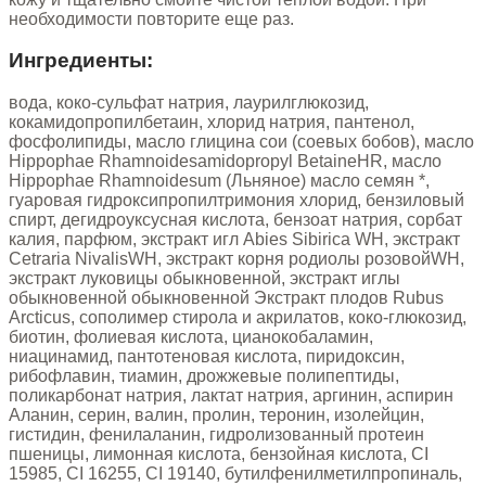
необходимости повторите еще раз.
Ингредиенты:
вода, коко-сульфат натрия, лаурилглюкозид,
кокамидопропилбетаин, хлорид натрия, пантенол,
фосфолипиды, масло глицина сои (соевых бобов), масло
Hippophae Rhamnoidesamidopropyl BetaineHR, масло
Hippophae Rhamnoidesum (Льняное) масло семян *,
гуаровая гидроксипропилтримония хлорид, бензиловый
спирт, дегидроуксусная кислота, бензоат натрия, сорбат
калия, парфюм, экстракт игл Abies Sibirica WH, экстракт
Cetraria NivalisWH, экстракт корня родиолы розовойWH,
экстракт луковицы обыкновенной, экстракт иглы
обыкновенной обыкновенной Экстракт плодов Rubus
Arcticus, сополимер стирола и акрилатов, коко-глюкозид,
биотин, фолиевая кислота, цианокобаламин,
ниацинамид, пантотеновая кислота, пиридоксин,
рибофлавин, тиамин, дрожжевые полипептиды,
поликарбонат натрия, лактат натрия, аргинин, аспирин
Аланин, серин, валин, пролин, теронин, изолейцин,
гистидин, фенилаланин, гидролизованный протеин
пшеницы, лимонная кислота, бензойная кислота, CI
15985, CI 16255, CI 19140, бутилфенилметилпропиналь,