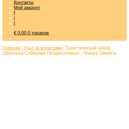
Контакты
Мой аккаунт
f
i
t
€
0.00
0 товаров
Главная
/
Уход за волосами
/
Туристический набор
Облепиха Сиберика Профессионал – Natura Siberica