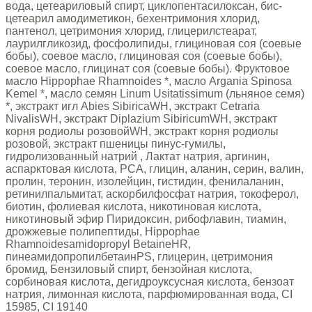
вода, цетеариловый спирт, циклопентасилоксан, бис-
цетеарил амодиметикон, бехентримония хлорид,
пантенол, цетримония хлорид, глицерилстеарат,
лаурилгликозид, фосфолипиды, глициновая соя (соевые
бобы), соевое масло, глициновая соя (соевые бобы),
соевое масло, глицинат соя (соевые бобы). Фруктовое
масло Hippophae Rhamnoides *, масло Argania Spinosa
Kemel *, масло семян Linum Usitatissimum (льняное семя)
*, экстракт игл Abies SibiricaWH, экстракт Cetraria
NivalisWH, экстракт Diplazium SibiricumWH, экстракт
корня родиолы розовойWH, экстракт корня родиолы
розовой, экстракт пшеницы пинус-гумилы,
гидролизованный натрий , Лактат натрия, аргинин,
аспарктовая кислота, PCA, глицин, аланин, серин, валин,
пролин, теронин, изолейцин, гистидин, фенилаланин,
ретинилпальмитат, аскорбилфосфат натрия, токоферол,
биотин, фолиевая кислота, никотиновая кислота,
никотиновый эфир Пиридоксин, рибофлавин, тиамин,
дрожжевые полипептиды, Hippophae
Rhamnoidesamidopropyl BetaineHR,
пинеамидопропилбетаинPS, глицерин, цетримония
бромид, Бензиловый спирт, бензойная кислота,
сорбиновая кислота, дегидроуксусная кислота, бензоат
натрия, лимонная кислота, парфюмированная вода, CI
15985, CI 19140