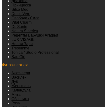
Дракоша
Принцесса
Silca Med
Dolce Vero
Свобода / Сила
Vital Charm
Dr. Sante
Natura Siberica
Рецепты Бабушки Агафьи
LUX-VISAGE
Новая Заря
Tresemme
Tonica / Studio Professional
Bad Girl
Фитоэкпертиза
Алоэ-вера
Василёк
Дуб
Женьшень
Календула
Мята
Облепиха
Роза