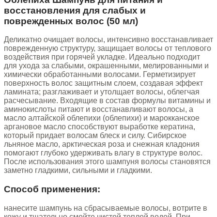
восстановления для слабых и
поврежденных волос (50 мл)
Деликатно очищает волосы, интенсивно восстанавливает
поврежденную структуру, защищает волосы от теплового
воздействия при горячей укладке. Идеально подходит
для ухода за слабыми, окрашенными, мелированными и
химически обработанными волосами. Герметизирует
поверхность волос защитным слоем, создавая эффект
ламината; разглаживает и утолщает волосы, облегчая
расчесывание. Входящие в состав формулы витамины и
аминокислоты питают и восстанавливают волосы, а
масло алтайской облепихи (облепихи) и марокканское
аргановое масло способствуют выработке кератина,
который придает волосам блеск и силу. Сибирское
льняное масло, арктическая роза и снежная кладония
помогают глубоко удерживать влагу в структуре волос.
После использования этого шампуня волосы становятся
заметно гладкими, сильными и гладкими.
Способ применения:
нанесите шампунь на сбрасываемые волосы, вотрите в
кожу и тщательно смойте чистой теплой водой. При