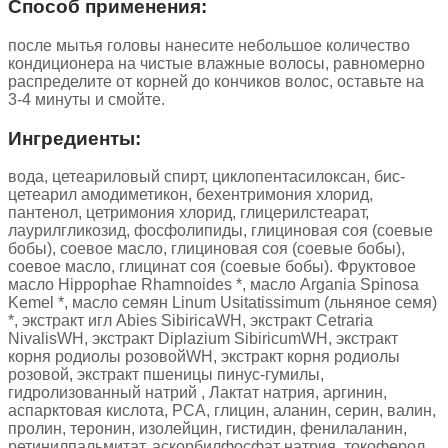
Способ применения:
после мытья головы нанесите небольшое количество
кондиционера на чистые влажные волосы, равномерно
распределите от корней до кончиков волос, оставьте на
3-4 минуты и смойте.
Ингредиенты:
вода, цетеариловый спирт, циклопентасилоксан, бис-
цетеарил амодиметикон, бехентримония хлорид,
пантенол, цетримония хлорид, глицерилстеарат,
лаурилгликозид, фосфолипиды, глициновая соя (соевые
бобы), соевое масло, глициновая соя (соевые бобы),
соевое масло, глицинат соя (соевые бобы). Фруктовое
масло Hippophae Rhamnoides *, масло Argania Spinosa
Kemel *, масло семян Linum Usitatissimum (льняное семя)
*, экстракт игл Abies SibiricaWH, экстракт Cetraria
NivalisWH, экстракт Diplazium SibiricumWH, экстракт
корня родиолы розовойWH, экстракт корня родиолы
розовой, экстракт пшеницы пинус-гумилы,
гидролизованный натрий , Лактат натрия, аргинин,
аспарктовая кислота, PCA, глицин, аланин, серин, валин,
пролин, теронин, изолейцин, гистидин, фенилаланин,
ретинилпальмитат, аскорбилфосфат натрия, токоферол,