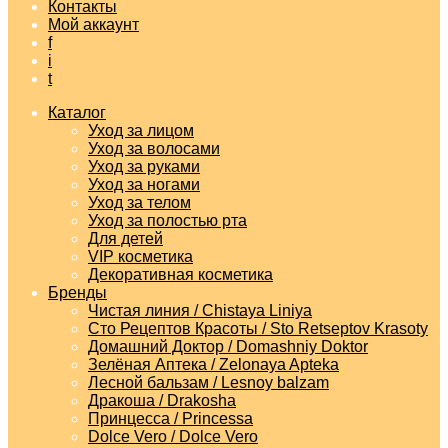
Контакты
Мой аккаунт
f
i
t
Каталог
Уход за лицом
Уход за волосами
Уход за руками
Уход за ногами
Уход за телом
Уход за полостью рта
Для детей
VIP косметика
Декоративная косметика
Бренды
Чистая линия / Chistaya Liniya
Сто Рецептов Красоты / Sto Retseptov Krasoty
Домашний Доктор / Domashniy Doktor
Зелёная Аптека / Zelonaya Apteka
Лесной бальзам / Lesnoy balzam
Дракоша / Drakosha
Принцесса / Princessa
Dolce Vero / Dolce Vero