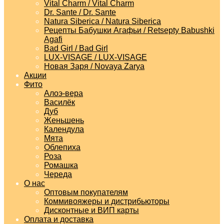
Vital Charm / Vital Charm
Dr. Sante / Dr. Sante
Natura Siberica / Natura Siberica
Рецепты Бабушки Агафьи / Retsepty Babushki
Agafi
Bad Girl / Bad Girl
LUX-VISAGE / LUX-VISAGE
Новая Заря / Novaya Zarya
Акции
Фито
Алоэ-вера
Василёк
Дуб
Женьшень
Календула
Мята
Облепиха
Роза
Ромашка
Череда
О нас
Оптовым покупателям
Коммивояжеры и дистрибьюторы
Дисконтные и ВИП карты
Оплата и доставка