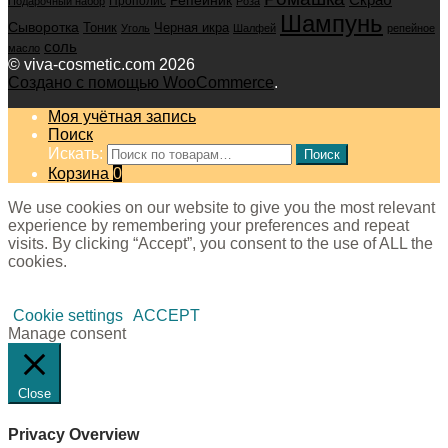
Репейник
Прополис
Подарочный набор
Роза
Шампунь
Сыворотка
Черная икра
Тоник
Уголь
Шалфей
репейное
соль
масло
© viva-cosmetic.com 2026
Создано с помощью WooCommerce
.
Моя учётная запись
Поиск
Искать:
Поиск
Корзина
0
We use cookies on our website to give you the most relevant
experience by remembering your preferences and repeat
visits. By clicking “Accept”, you consent to the use of ALL the
cookies.
Cookie settings
ACCEPT
Manage consent
Close
Privacy Overview