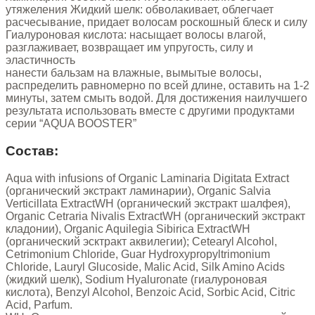
утяжеления Жидкий шелк: обволакивает, облегчает
расчесывание, придает волосам роскошный блеск и силу
Гиалуроновая кислота: насыщает волосы влагой,
разглаживает, возвращает им упругость, силу и
эластичность
нанести бальзам на влажные, вымытые волосы,
распределить равномерно по всей длине, оставить на 1-2
минуты, затем смыть водой. Для достижения наилучшего
результата использовать вместе с другими продуктами
серии “AQUA BOOSTER”
Состав:
Aqua with infusions of Organic Laminaria Digitata Extract
(органический экстракт ламинарии), Organic Salvia
Verticillata ExtractWH (органический экстракт шалфея),
Organic Cetraria Nivalis ExtractWH (органический экстракт
кладонии), Organic Aquilegia Sibirica ExtractWH
(органический эсктракт аквилегии); Cetearyl Alcohol,
Cetrimonium Chloride, Guar Hydroxypropyltrimonium
Chloride, Lauryl Glucoside, Malic Acid, Silk Amino Acids
(жидкий шелк), Sodium Hyaluronate (гиалуроновая
кислота), Benzyl Alcohol, Benzoic Acid, Sorbic Acid, Citric
Acid, Parfum.