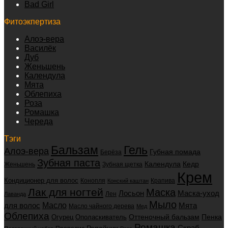
Bad Girl
Фитоэкпертиза
Алоэ-вера
Василёк
Дуб
Женьшень
Календула
Мята
Облепиха
Роза
Ромашка
Череда
Тэги
Бальзам
Гель
Алоэ-вера
Губная помада
Берёза
Зубная паста
Календула
Кедр
Женьшень
Зубная щетка
Крем
Кондиционер для волос
Конопля
Крапива
Конский каштан
Лак для ногтей
Маска
Маска-уход
Лосьон
Лен
Лаванда
Мыло
для волос
Масло
Мята
Масло чайного дерева
Мед
Облепиха
Оттеночный бальзам
Пенка
Огурец
Ополаскиватель
Ромашка
Скраб