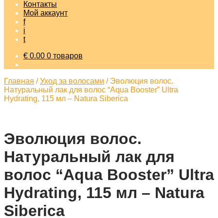
Контакты
Мой аккаунт
f
i
t
€
0.00
0 товаров
Главная
/
Уход за волосами
/
Эволюция волос.
Натуральный лак для волос “Aqua Booster” Ultra
Hydrating, 115 мл – Natura Siberica
Эволюция волос.
Натуральный лак для
волос “Aqua Booster” Ultra
Hydrating, 115 мл – Natura
Siberica