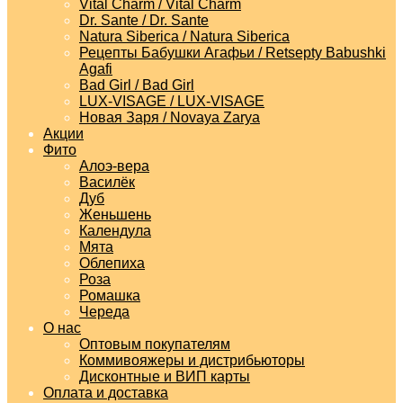
Vital Charm / Vital Charm
Dr. Sante / Dr. Sante
Natura Siberica / Natura Siberica
Рецепты Бабушки Агафьи / Retsepty Babushki
Agafi
Bad Girl / Bad Girl
LUX-VISAGE / LUX-VISAGE
Новая Заря / Novaya Zarya
Акции
Фито
Алоэ-вера
Василёк
Дуб
Женьшень
Календула
Мята
Облепиха
Роза
Ромашка
Череда
О нас
Оптовым покупателям
Коммивояжеры и дистрибьюторы
Дисконтные и ВИП карты
Оплата и доставка