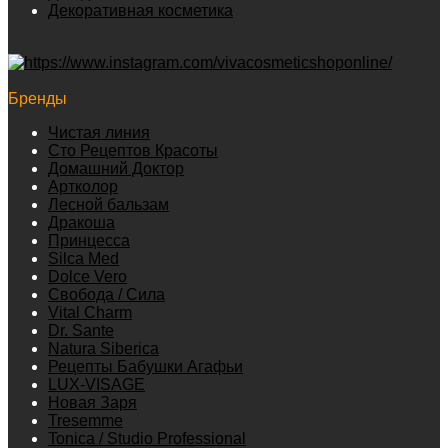
Декоративная косметика
Бренды
Чистая линия
Сто Рецептов Красоты
Домашний Доктор
Артколор
Лесной бальзам
Дракоша
Принцесса
Silca Med
Dolce Vero
Свобода / Сила
Vital Charm
Dr. Sante
Natura Siberica
Рецепты Бабушки Агафьи
LUX-VISAGE
Новая Заря
Tresemme
Tonica / Studio Professional