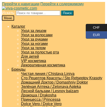
Перейти к навигации
Перейти к содержимому
Искать:
Поиск
Меню
Каталог
CHF
Уход за лицом
Уход за волосами
EUR
Уход за руками
Уход за ногами
Уход за телом
Уход за полостью рта
Для детей
VIP косметика
Декоративная косметика
Бренды
Чистая линия / Chistaya Liniya
Сто Рецептов Красоты / Sto Retseptov Krasoty
Домашний Доктор / Domashniy Doktor
Зелёная Аптека / Zelonaya Apteka
Лесной бальзам / Lesnoy balzam
Дракоша / Drakosha
Принцесса / Princessa
Dolce Vero / Dolce Vero