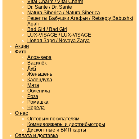
Vital Charm / Vital Charm
Dr. Sante / Dr. Sante
Natura Siberica / Natura Siberica
Рецепты Бабушки Агафьи / Retsepty Babushki
Agafi
Bad Girl / Bad Girl
LUX-VISAGE / LUX-VISAGE
Новая Заря / Novaya Zarya
Акции
Фито
Алоэ-вера
Василёк
Дуб
Женьшень
Календула
Мята
Облепиха
Роза
Ромашка
Череда
О нас
Оптовым покупателям
Коммивояжеры и дистрибьюторы
Дисконтные и ВИП карты
Оплата и доставка