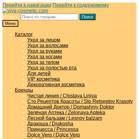
Перейти к навигации
Перейти к содержимому
Искать:
Поиск
Меню
Каталог
Уход за лицом
Уход за волосами
Уход за руками
Уход за ногами
Уход за телом
Уход за полостью рта
Для детей
VIP косметика
Декоративная косметика
Бренды
Чистая линия / Chistaya Liniya
Сто Рецептов Красоты / Sto Retseptov Krasoty
Домашний Доктор / Domashniy Doktor
Зелёная Аптека / Zelonaya Apteka
Лесной бальзам / Lesnoy balzam
Дракоша / Drakosha
Принцесса / Princessa
Dolce Vero / Dolce Vero