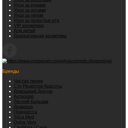
Уход за руками
Уход за ногами
Уход за телом
Уход за полостью рта
VIP косметика
Для детей
Декоративная косметика
Бренды
Чистая линия
Сто Рецептов Красоты
Домашний Доктор
Артколор
Лесной бальзам
Дракоша
Принцесса
Silca Med
Dolce Vero
Свобода / Сила