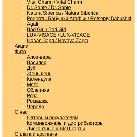
Vital Charm / Vital Charm
Dr. Sante / Dr. Sante
Natura Siberica / Natura Siberica
Рецепты Бабушки Агафьи / Retsepty Babushki
Agafi
Bad Girl / Bad Girl
LUX-VISAGE / LUX-VISAGE
Новая Заря / Novaya Zarya
Акции
Фито
Алоэ-вера
Василёк
Дуб
Женьшень
Календула
Мята
Облепиха
Роза
Ромашка
Череда
О нас
Оптовым покупателям
Коммивояжеры и дистрибьюторы
Дисконтные и ВИП карты
Оплата и доставка