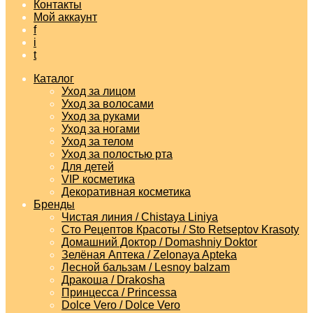
Контакты
Мой аккаунт
f
i
t
Каталог
Уход за лицом
Уход за волосами
Уход за руками
Уход за ногами
Уход за телом
Уход за полостью рта
Для детей
VIP косметика
Декоративная косметика
Бренды
Чистая линия / Chistaya Liniya
Сто Рецептов Красоты / Sto Retseptov Krasoty
Домашний Доктор / Domashniy Doktor
Зелёная Аптека / Zelonaya Apteka
Лесной бальзам / Lesnoy balzam
Дракоша / Drakosha
Принцесса / Princessa
Dolce Vero / Dolce Vero