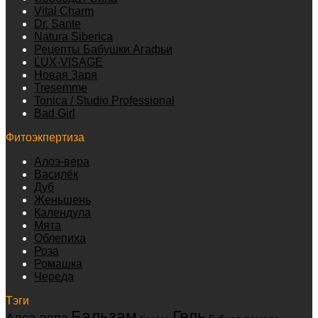
Vital Charm
Dr. Sante
Natura Siberica
Рецепты Бабушки Агафьи
LUX-VISAGE
Новая Заря
Tresemme
Tonica / Studio Professional
Bad Girl
Фитоэкпертиза
Алоэ-вера
Василёк
Дуб
Женьшень
Календула
Мята
Облепиха
Роза
Ромашка
Череда
Тэги
Бальзам
Гель