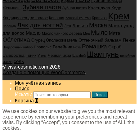
Алоэ-вера
Губная помада
Берёза
Зубная паста
Календула
Кедр
Женьшень
Зубная щетка
Крем
Кондиционер для волос
Конопля
Крапива
Конский каштан
Лак для ногтей
Маска
Маска-уход
Лосьон
Лен
Лаванда
Мыло
для волос
Масло
Мята
Масло чайного дерева
Мед
Облепиха
Оттеночный бальзам
Пенка
Огурец
Ополаскиватель
Ромашка
Скраб
Репейник
Прополис
Подарочный набор
Роза
Шампунь
Сыворотка
Черная икра
Тоник
Уголь
Шалфей
репейное
соль
масло
© viva-cosmetic.com 2026
Создано с помощью WooCommerce
.
Моя учётная запись
Поиск
Искать:
Поиск
Корзина
0
We use cookies on our website to give you the most relevant
experience by remembering your preferences and repeat
visits. By clicking “Accept”, you consent to the use of ALL the
cookies.