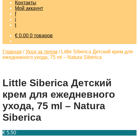
Контакты
Мой аккаунт
f
i
t
€
0.00
0 товаров
Главная
/
Уход за телом
/
Little Siberica Детский крем для
ежедневного ухода, 75 ml – Natura Siberica
Little Siberica Детский
крем для ежедневного
ухода, 75 ml – Natura
Siberica
€
5.50