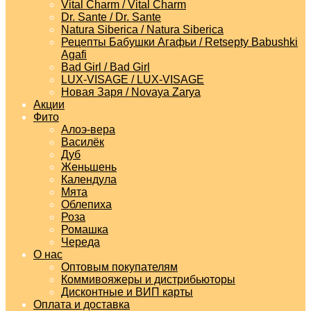
Vital Charm / Vital Charm
Dr. Sante / Dr. Sante
Natura Siberica / Natura Siberica
Рецепты Бабушки Агафьи / Retsepty Babushki
Agafi
Bad Girl / Bad Girl
LUX-VISAGE / LUX-VISAGE
Новая Заря / Novaya Zarya
Акции
Фито
Алоэ-вера
Василёк
Дуб
Женьшень
Календула
Мята
Облепиха
Роза
Ромашка
Череда
О нас
Оптовым покупателям
Коммивояжеры и дистрибьюторы
Дисконтные и ВИП карты
Оплата и доставка