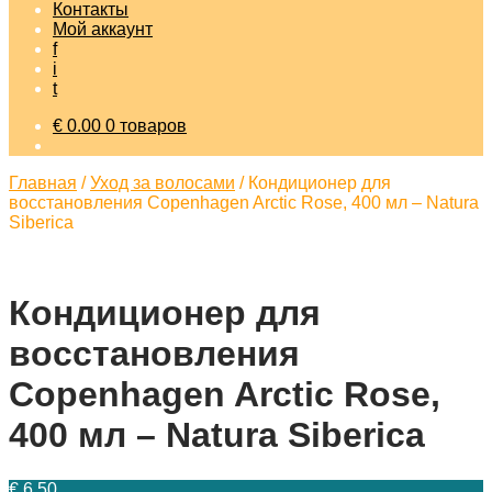
Контакты
Мой аккаунт
f
i
t
€
0.00
0 товаров
Главная
/
Уход за волосами
/
Кондиционер для
восстановления Copenhagen Arctic Rose, 400 мл – Natura
Siberica
Кондиционер для
восстановления
Copenhagen Arctic Rose,
400 мл – Natura Siberica
€
6.50