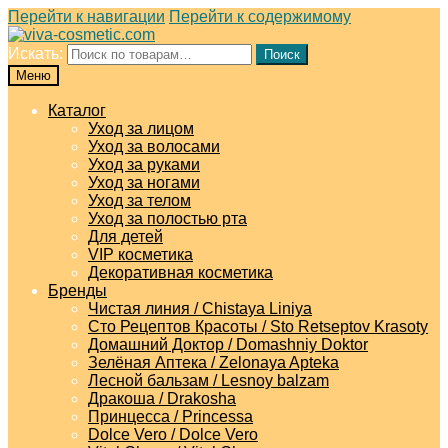
Перейти к навигации
Перейти к содержимому
Искать:
Поиск
Меню
Каталог
Уход за лицом
Уход за волосами
Уход за руками
Уход за ногами
Уход за телом
Уход за полостью рта
Для детей
VIP косметика
Декоративная косметика
Бренды
Чистая линия / Chistaya Liniya
Сто Рецептов Красоты / Sto Retseptov Krasoty
Домашний Доктор / Domashniy Doktor
Зелёная Аптека / Zelonaya Apteka
Лесной бальзам / Lesnoy balzam
Дракоша / Drakosha
Принцесса / Princessa
Dolce Vero / Dolce Vero