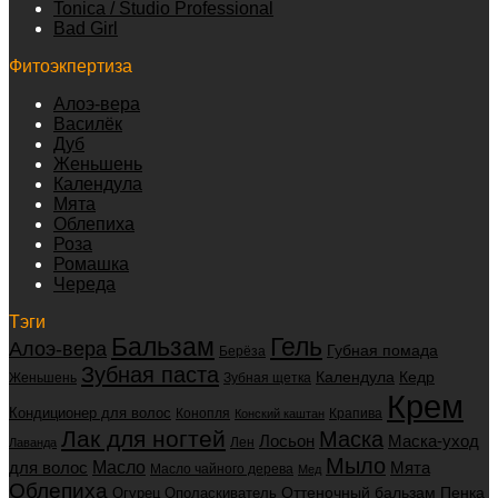
Tonica / Studio Professional
Bad Girl
Фитоэкпертиза
Алоэ-вера
Василёк
Дуб
Женьшень
Календула
Мята
Облепиха
Роза
Ромашка
Череда
Тэги
Бальзам
Гель
Алоэ-вера
Губная помада
Берёза
Зубная паста
Календула
Кедр
Женьшень
Зубная щетка
Крем
Кондиционер для волос
Конопля
Крапива
Конский каштан
Лак для ногтей
Маска
Маска-уход
Лосьон
Лен
Лаванда
Мыло
для волос
Масло
Мята
Масло чайного дерева
Мед
Облепиха
Оттеночный бальзам
Пенка
Огурец
Ополаскиватель