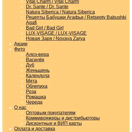
Vital Charm / Vital Charm
Dr. Sante / Dr. Sante
Natura Siberica / Natura Siberica
Рецепты Бабушки Агафьи / Retsepty Babushki
Agafi
Bad Girl / Bad Girl
LUX-VISAGE / LUX-VISAGE
Новая Заря / Novaya Zarya
Акции
Фито
Алоэ-вера
Василёк
Дуб
Женьшень
Календула
Мята
Облепиха
Роза
Ромашка
Череда
О нас
Оптовым покупателям
Коммивояжеры и дистрибьюторы
Дисконтные и ВИП карты
Оплата и доставка