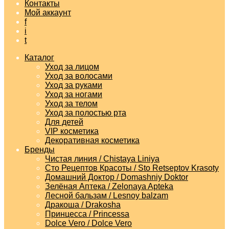
Контакты
Мой аккаунт
f
i
t
Каталог
Уход за лицом
Уход за волосами
Уход за руками
Уход за ногами
Уход за телом
Уход за полостью рта
Для детей
VIP косметика
Декоративная косметика
Бренды
Чистая линия / Chistaya Liniya
Сто Рецептов Красоты / Sto Retseptov Krasoty
Домашний Доктор / Domashniy Doktor
Зелёная Аптека / Zelonaya Apteka
Лесной бальзам / Lesnoy balzam
Дракоша / Drakosha
Принцесса / Princessa
Dolce Vero / Dolce Vero