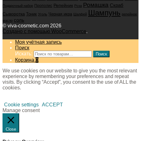
Ромашка
Скраб
Репейник
Прополис
Подарочный набор
Роза
Шампунь
Сыворотка
Черная икра
Тоник
Уголь
Шалфей
репейное
соль
масло
© viva-cosmetic.com 2026
Создано с помощью WooCommerce
.
Моя учётная запись
Поиск
Искать:
Поиск
Корзина
0
We use cookies on our website to give you the most relevant
experience by remembering your preferences and repeat
visits. By clicking “Accept”, you consent to the use of ALL the
cookies.
Cookie settings
ACCEPT
Manage consent
Close