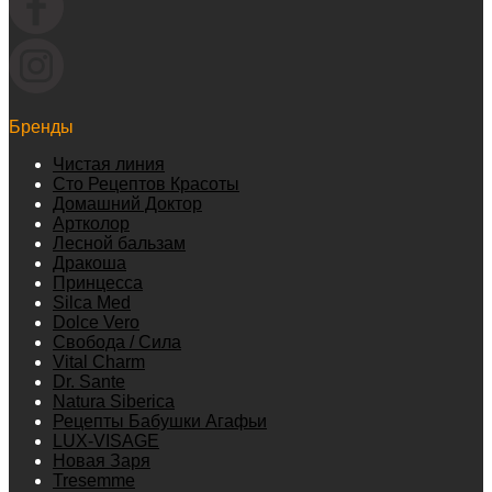
Бренды
Чистая линия
Сто Рецептов Красоты
Домашний Доктор
Артколор
Лесной бальзам
Дракоша
Принцесса
Silca Med
Dolce Vero
Свобода / Сила
Vital Charm
Dr. Sante
Natura Siberica
Рецепты Бабушки Агафьи
LUX-VISAGE
Новая Заря
Tresemme