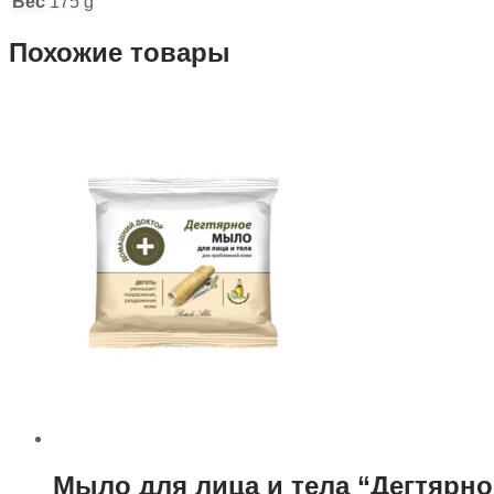
Вес
175 g
Похожие товары
Мыло для лица и тела “Дегтярн