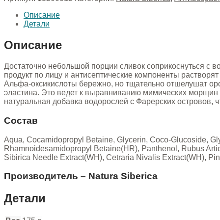
Описание
Детали
Описание
Достаточно небольшой порции сливок соприкоснуться с в
продукт по лицу и антисептические компоненты растворят 
Альфа-оксикислоты бережно, но тщательно отшелушат орог
эластина. Это ведет к выравниванию мимических морщин и
натуральная добавка водорослей с Фарерских островов, 
Состав
Aqua, Cocamidopropyl Betaine, Glycerin, Сoco-Glucoside, Glyce
Rhamnoidesamidopropyl Betaine(HR), Panthenol, Rubus Articus 
Sibirica Needle Extract(WH), Cetraria Nivalis Extract(WH), Pi
Производитель – Natura Siberica
Детали