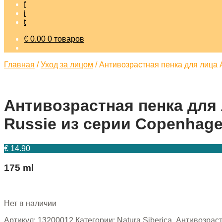
f
i
t
€
0.00
0 товаров
Главная
/
Уход за лицом
/
Антивозрастная пенка для лица A
Антивозрастная пенка для 
Russie из серии Copenhagen
€
14.90
175 ml
Нет в наличии
Артикул:
13200012
Категории:
Natura Siberica
,
Антивозрас