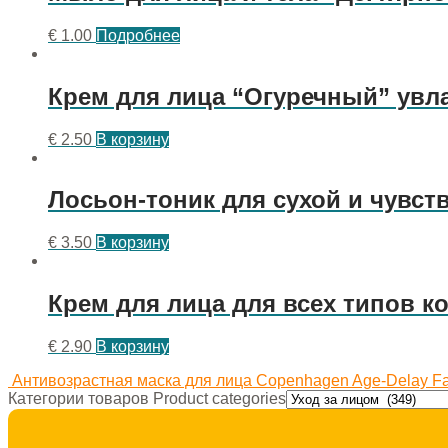
€
1.00
Подробнее
Крем для лица “Огуречный” увл
€
2.50
В корзину
Лосьон-тоник для сухой и чувст
€
3.50
В корзину
Крем для лица для всех типов к
€
2.90
В корзину
Антивозрастная маска для лица Copenhagen Age-Delay Face
Категории товаров Product categories