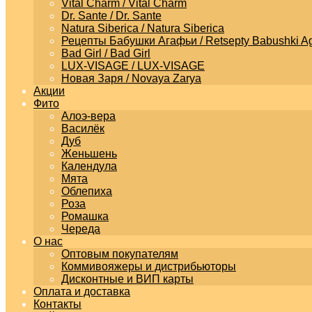
Vital Charm / Vital Charm
Dr. Sante / Dr. Sante
Natura Siberica / Natura Siberica
Рецепты Бабушки Агафьи / Retsepty Babushki Ag
Bad Girl / Bad Girl
LUX-VISAGE / LUX-VISAGE
Новая Заря / Novaya Zarya
Акции
Фито
Алоэ-вера
Василёк
Дуб
Женьшень
Календула
Мята
Облепиха
Роза
Ромашка
Череда
О нас
Оптовым покупателям
Коммивояжеры и дистрибьюторы
Дисконтные и ВИП карты
Оплата и доставка
Контакты