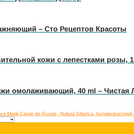
ажняющий – Сто Рецептов Красоты
вительной кожи с лепестками розы, 1
ожи омолаживающий, 40 ml – Чистая
 Mask Caviar de Russie - Natura Siberica
Антивозрастной л