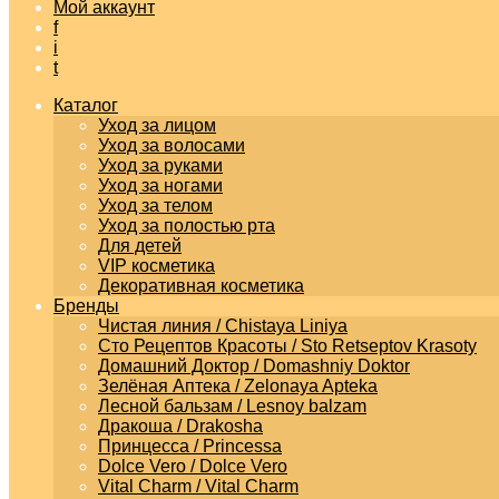
Мой аккаунт
f
i
t
Каталог
Уход за лицом
Уход за волосами
Уход за руками
Уход за ногами
Уход за телом
Уход за полостью рта
Для детей
VIP косметика
Декоративная косметика
Бренды
Чистая линия / Chistaya Liniya
Сто Рецептов Красоты / Sto Retseptov Krasoty
Домашний Доктор / Domashniy Doktor
Зелёная Аптека / Zelonaya Apteka
Лесной бальзам / Lesnoy balzam
Дракоша / Drakosha
Принцесса / Princessa
Dolce Vero / Dolce Vero
Vital Charm / Vital Charm