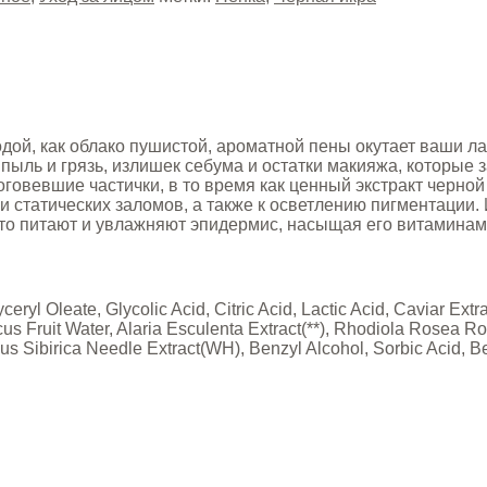
одой, как облако пушистой, ароматной пены окутает ваши
пыль и грязь, излишек себума и остатки макияжа, которые 
овевшие частички, в то время как ценный экстракт черной
 статических заломов, а также к осветлению пигментации.
что питают и увлажняют эпидермис, насыщая его витамина
ryl Oleate, Glycolic Acid, Citric Acid, Lactic Acid, Caviar Ex
Fruit Water, Alaria Esculenta Extract(**), Rhodiola Rosea Roo
nus Sibirica Needle Extract(WH), Benzyl Alcohol, Sorbic Acid, B