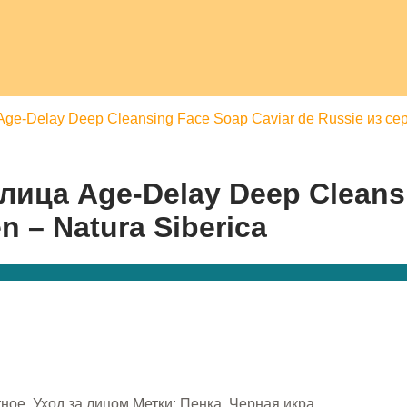
ge-Delay Deep Cleansing Face Soap Caviar de Russie из сер
лица Age-Delay Deep Cleansi
 – Natura Siberica
тное
,
Уход за лицом
Метки:
Пенка
,
Черная икра