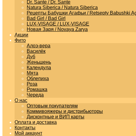
Dr. Sante / Dr. Sante
Natura Siberica / Natura Siberica
Рецепты Бабушки Агафьи / Retsepty Babushki Ag
Bad Girl / Bad Girl
LUX-VISAGE / LUX-VISAGE
Новая Заря / Novaya Zarya
Акции
Фито
Алоэ-вера
Василёк
Дуб
Женьшень
Календула
Мята
Облепиха
Роза
Ромашка
Череда
О нас
Оптовым покупателям
Коммивояжеры и дистрибьюторы
Дисконтные и ВИП карты
Оплата и доставка
Контакты
Мой аккаунт