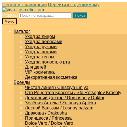
Перейти к навигации
Перейти к содержимому
Искать:
Поиск
Меню
Каталог
Уход за лицом
Уход за волосами
Уход за руками
Уход за ногами
Уход за телом
Уход за полостью рта
Для детей
VIP косметика
Декоративная косметика
Бренды
Чистая линия / Chistaya Liniya
Сто Рецептов Красоты / Sto Retseptov Krasoty
Домашний Доктор / Domashniy Doktor
Зелёная Аптека / Zelonaya Apteka
Лесной бальзам / Lesnoy balzam
Дракоша / Drakosha
Принцесса / Princessa
Dolce Vero / Dolce Vero