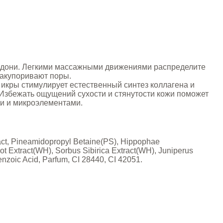
 ладони. Легкими массажными движениями распределите
закупоривают поры.
 икры стимулирует естественный синтез коллагена и
 Избежать ощущений сухости и стянутости кожи поможет
ми и микроэлементами.
tract, Pineamidopropyl Betaine(PS), Hippophae
t Extract(WH), Sorbus Sibirica Extract(WH), Juniperus
enzoic Acid, Parfum, CI 28440, CI 42051.