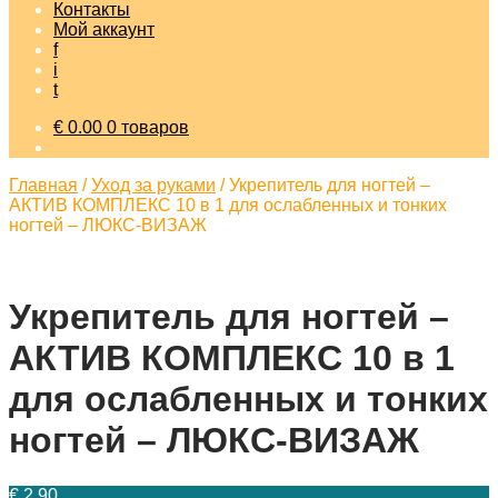
Контакты
Мой аккаунт
f
i
t
€
0.00
0 товаров
Главная
/
Уход за руками
/
Укрепитель для ногтей –
АКТИВ КОМПЛЕКС 10 в 1 для ослабленных и тонких
ногтей – ЛЮКС-ВИЗАЖ
Укрепитель для ногтей –
АКТИВ КОМПЛЕКС 10 в 1
для ослабленных и тонких
ногтей – ЛЮКС-ВИЗАЖ
€
2.90