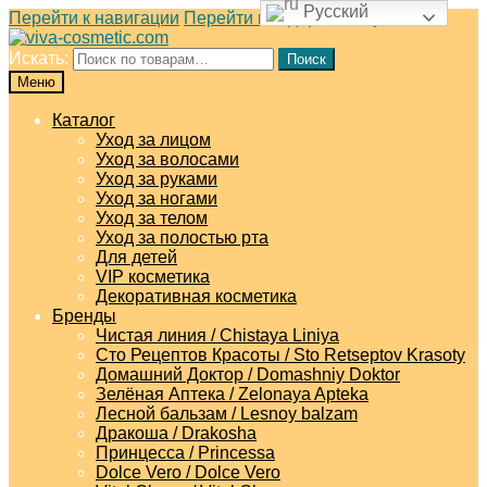
Русский
Перейти к навигации
Перейти к содержимому
Искать:
Поиск
Меню
Каталог
Уход за лицом
Уход за волосами
Уход за руками
Уход за ногами
Уход за телом
Уход за полостью рта
Для детей
VIP косметика
Декоративная косметика
Бренды
Чистая линия / Chistaya Liniya
Сто Рецептов Красоты / Sto Retseptov Krasoty
Домашний Доктор / Domashniy Doktor
Зелёная Аптека / Zelonaya Apteka
Лесной бальзам / Lesnoy balzam
Дракоша / Drakosha
Принцесса / Princessa
Dolce Vero / Dolce Vero