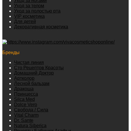
Уход за ногами
Уход за телом
Уход за полостью рта
VIP косметика
Для детей
Декоративная косметика
Бренды
Чистая линия
Сто Рецептов Красоты
Домашний Доктор
Артколор
Лесной бальзам
Дракоша
Принцесса
Silca Med
Dolce Vero
Свобода / Сила
Vital Charm
Dr. Sante
Natura Siberica
Рецепты Бабушки Агафьи