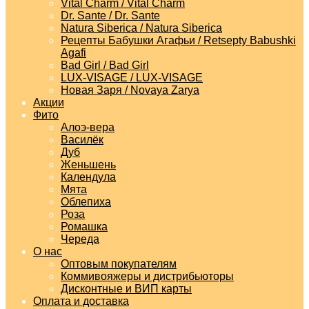
Vital Charm / Vital Charm
Dr. Sante / Dr. Sante
Natura Siberica / Natura Siberica
Рецепты Бабушки Агафьи / Retsepty Babushki
Agafi
Bad Girl / Bad Girl
LUX-VISAGE / LUX-VISAGE
Новая Заря / Novaya Zarya
Акции
Фито
Алоэ-вера
Василёк
Дуб
Женьшень
Календула
Мята
Облепиха
Роза
Ромашка
Череда
О нас
Оптовым покупателям
Коммивояжеры и дистрибьюторы
Дисконтные и ВИП карты
Оплата и доставка