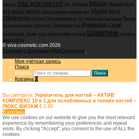
Лак для ногтей
Маска
Маска-уход
Лосьон
Лен
Лаванда
Мыло
для волос
Масло
Мята
Масло чайного дерева
Мед
Облепиха
Оттеночный бальзам
Пенка
Огурец
Ополаскиватель
Ромашка
Скраб
Репейник
Прополис
Подарочный набор
Роза
Шампунь
Сыворотка
Черная икра
Тоник
Уголь
Шалфей
репейное
соль
масло
© viva-cosmetic.com 2026
Создано с помощью WooCommerce
.
Моя учётная запись
Поиск
Искать:
Поиск
Корзина
0
Вы смотрите:
Укрепитель для ногтей – АКТИВ
КОМПЛЕКС 10 в 1 для ослабленных и тонких ногтей –
ЛЮКС-ВИЗАЖ
€
2.90
В корзину
We use cookies on our website to give you the most relevant
experience by remembering your preferences and repeat
visits. By clicking “Accept”, you consent to the use of ALL the
cookies.