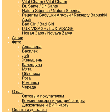
Vital Charm / Vital Charm
Dr. Sante / Dr. Sante
Natura Siberica / Natura Siberica
Рецепты Бабушки Агафьи / Retsepty Babushki
Agafi
Bad Girl / Bad Girl
LUX-VISAGE / LUX-VISAGE
Новая Заря / Novaya Zarya
Акции
Фито
Алоэ-вера
Василёк
Дуб
Женьшень
Календула
Мята
Облепиха
Роза
Ромашка
Череда
О нас
Оптовым покупателям
Коммивояжеры и дистрибьюторы
Дисконтные и ВИП карты
Оплата и доставка