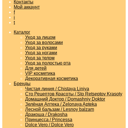
Контакты
Мой аккаунт
f
i
t
Каталог
Уход за лицом
Уход за волосами
Уход за руками
Уход за ногами
Уход за телом
Уход за полостью рта
Для детей
VIP косметика
Декоративная косметика
Бренды
Чистая линия / Chistaya Liniya
Сто Рецептов Красоты / Sto Retseptov Krasoty
Домашний Доктор / Domashniy Doktor
Зелёная Аптека / Zelonaya Apteka
Лесной бальзам / Lesnoy balzam
Дракоша / Drakosha
Принцесса / Princessa
Dolce Vero / Dolce Vero