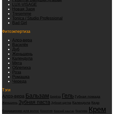
LUX-VISAGE
Новая Заря
Tresemme
Tonica / Studio Professional
Bad Girl
Фитоэкпертиза
Алоэ-вера
Василёк
Дуб
Женьшень
Календула
Мята
Облепиха
Роза
Ромашка
Череда
Тэги
Бальзам
Гель
Алоэ-вера
Губная помада
Берёза
Зубная паста
Календула
Кедр
Женьшень
Зубная щетка
Крем
Кондиционер для волос
Конопля
Крапива
Конский каштан