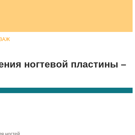
ИЗАЖ
ения ногтевой пластины –
ля ногтей