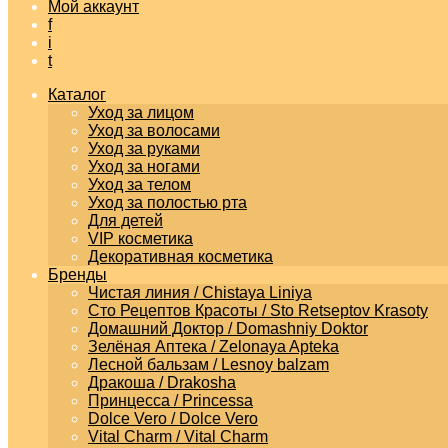
Мой аккаунт
f
i
t
Каталог
Уход за лицом
Уход за волосами
Уход за руками
Уход за ногами
Уход за телом
Уход за полостью рта
Для детей
VIP косметика
Декоративная косметика
Бренды
Чистая линия / Chistaya Liniya
Сто Рецептов Красоты / Sto Retseptov Krasoty
Домашний Доктор / Domashniy Doktor
Зелёная Аптека / Zelonaya Apteka
Лесной бальзам / Lesnoy balzam
Дракоша / Drakosha
Принцесса / Princessa
Dolce Vero / Dolce Vero
Vital Charm / Vital Charm