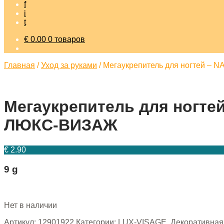
f
i
t
€
0.00
0 товаров
Главная
/
Уход за руками
/
Мегаукрепитель для ногтей – 
Мегаукрепитель для ногте
ЛЮКС-ВИЗАЖ
€
2.90
9 g
Нет в наличии
Артикул:
12901922
Категории:
LUX-VISAGE
,
Декоративная