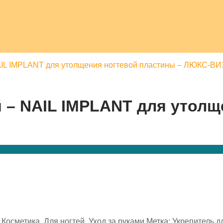
NAIL IMPLANT для утолщения ногтевой пластины – ЛЮКС-В
й – NAIL IMPLANT для утолщ
 Косметика
,
Для ногтей
,
Уход за руками
Метка:
Укрепитель д