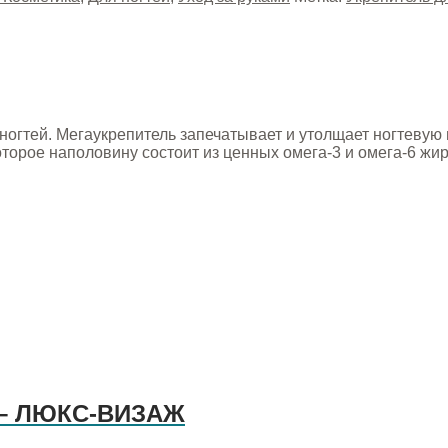
огтей. Мегаукрепитель запечатывает и утолщает ногтевую п
торое наполовину состоит из ценных омега-3 и омега-6 жир
й – ЛЮКС-ВИЗАЖ