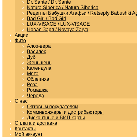
Dr. Sante / Dr. Sante
Natura Siberica / Natura Siberica
Рецепты Бабушки Агафьи / Retsepty Babushki Ag
Bad Girl / Bad Girl
LUX-VISAGE / LUX-VISAGE
Новая Заря / Novaya Zarya
Акции
Фито
Алоэ-вера
Василёк
Дуб
Женьшень
Календула
Мята
Облепиха
Роза
Ромашка
Череда
О нас
Оптовым покупателям
Коммивояжеры и дистрибьюторы
Дисконтные и ВИП карты
Оплата и доставка
Контакты
Мой аккаунт