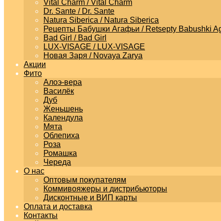
Vital Charm / Vital Charm
Dr. Sante / Dr. Sante
Natura Siberica / Natura Siberica
Рецепты Бабушки Агафьи / Retsepty Babushki Ag
Bad Girl / Bad Girl
LUX-VISAGE / LUX-VISAGE
Новая Заря / Novaya Zarya
Акции
Фито
Алоэ-вера
Василёк
Дуб
Женьшень
Календула
Мята
Облепиха
Роза
Ромашка
Череда
О нас
Оптовым покупателям
Коммивояжеры и дистрибьюторы
Дисконтные и ВИП карты
Оплата и доставка
Контакты