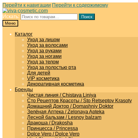
Перейти к навигации
Перейти к содержимому
Искать:
Поиск
Меню
Каталог
Уход за лицом
Уход за волосами
Уход за руками
Уход за ногами
Уход за телом
Уход за полостью рта
Для детей
VIP косметика
Декоративная косметика
Бренды
Чистая линия / Chistaya Liniya
Сто Рецептов Красоты / Sto Retseptov Krasoty
Домашний Доктор / Domashniy Doktor
Зелёная Аптека / Zelonaya Apteka
Лесной бальзам / Lesnoy balzam
Дракоша / Drakosha
Принцесса / Princessa
Dolce Vero / Dolce Vero