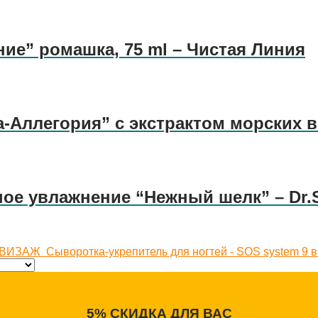
ние” ромашка, 75 ml – Чистая Линия
-Аллегория” с экстрактом морских в
ное увлажнение “Нежный шелк” – Dr.
С-ВИЗАЖ
Сыворотка-укрепитель для ногтей - SOS system 9
5% СКИДКА ДЛЯ ВАС