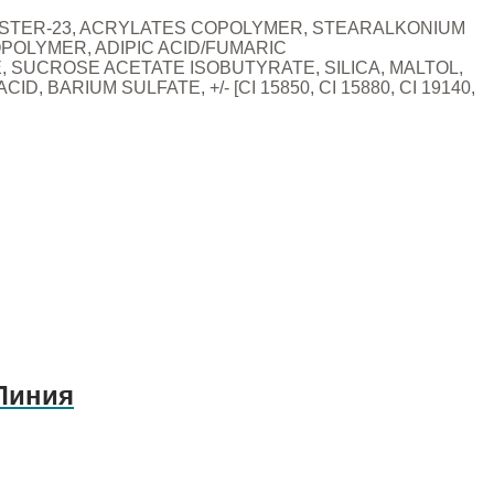
YESTER-23, ACRYLATES COPOLYMER, STEARALKONIUM
POLYMER, ADIPIC ACID/FUMARIC
SUCROSE ACETATE ISOBUTYRATE, SILICA, MALTOL,
RIUM SULFATE, +/- [CI 15850, CI 15880, CI 19140,
 Линия