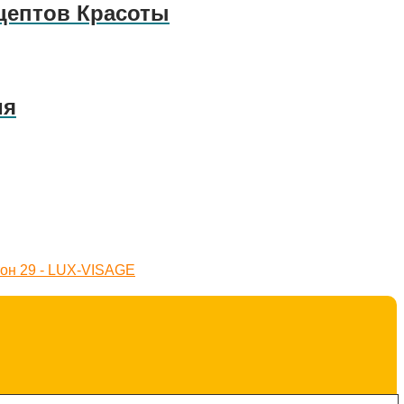
цептов Красоты
ия
тон 29 - LUX-VISAGE