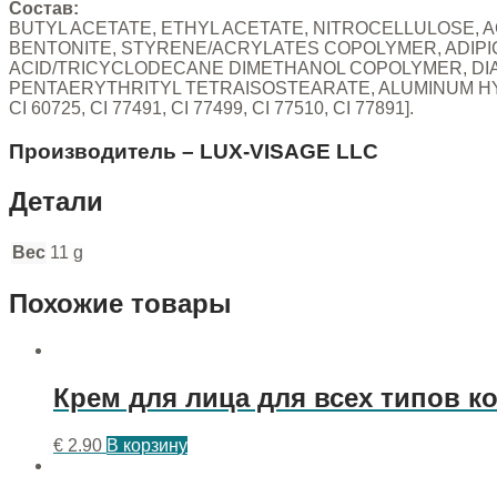
Состав:
BUTYL ACETATE, ETHYL ACETATE, NITROCELLULOSE, 
BENTONITE, STYRENE/ACRYLATES COPOLYMER, ADIPIC
ACID/TRICYCLODECANE DIMETHANOL COPOLYMER, DIA
PENTAERYTHRITYL TETRAISOSTEARATE, ALUMINUM HYDRO
CI 60725, CI 77491, CI 77499, CI 77510, CI 77891].
Производитель – LUX-VISAGE LLC
Детали
Вес
11 g
Похожие товары
Крем для лица для всех типов к
€
2.90
В корзину