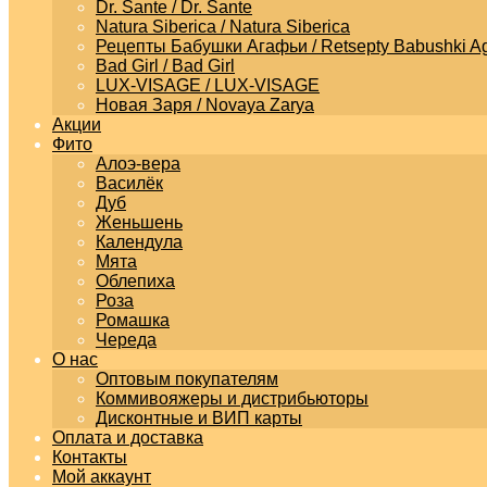
Dr. Sante / Dr. Sante
Natura Siberica / Natura Siberica
Рецепты Бабушки Агафьи / Retsepty Babushki Ag
Bad Girl / Bad Girl
LUX-VISAGE / LUX-VISAGE
Новая Заря / Novaya Zarya
Акции
Фито
Алоэ-вера
Василёк
Дуб
Женьшень
Календула
Мята
Облепиха
Роза
Ромашка
Череда
О нас
Оптовым покупателям
Коммивояжеры и дистрибьюторы
Дисконтные и ВИП карты
Оплата и доставка
Контакты
Мой аккаунт