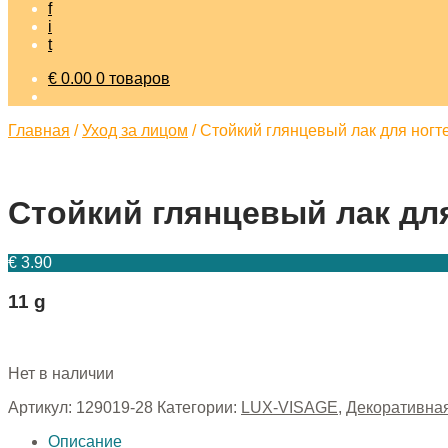
f
i
t
€
0.00
0 товаров
Главная
/
Уход за лицом
/
Стойкий глянцевый лак для ногт
Стойкий глянцевый лак для
€
3.90
11 g
Нет в наличии
Артикул:
129019-28
Категории:
LUX-VISAGE
,
Декоративная
Описание