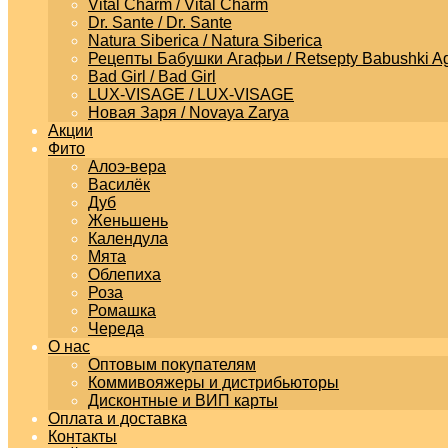
Vital Charm / Vital Charm
Dr. Sante / Dr. Sante
Natura Siberica / Natura Siberica
Рецепты Бабушки Агафьи / Retsepty Babushki Ag
Bad Girl / Bad Girl
LUX-VISAGE / LUX-VISAGE
Новая Заря / Novaya Zarya
Акции
Фито
Алоэ-вера
Василёк
Дуб
Женьшень
Календула
Мята
Облепиха
Роза
Ромашка
Череда
О нас
Оптовым покупателям
Коммивояжеры и дистрибьюторы
Дисконтные и ВИП карты
Оплата и доставка
Контакты