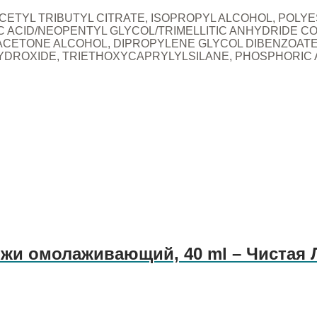
ACETYL TRIBUTYL CITRATE, ISOPROPYL ALCOHOL, POL
 ACID/NEOPENTYL GLYCOL/TRIMELLITIC ANHYDRIDE CO
CETONE ALCOHOL, DIPROPYLENE GLYCOL DIBENZOATE, 
XIDE, TRIETHOXYCAPRYLYLSILANE, PHOSPHORIC ACID, BA
ожи омолаживающий, 40 ml – Чистая