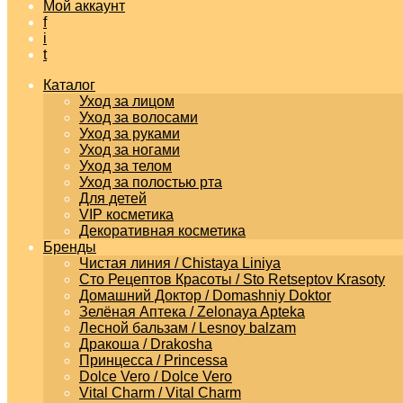
Мой аккаунт
f
i
t
Каталог
Уход за лицом
Уход за волосами
Уход за руками
Уход за ногами
Уход за телом
Уход за полостью рта
Для детей
VIP косметика
Декоративная косметика
Бренды
Чистая линия / Chistaya Liniya
Сто Рецептов Красоты / Sto Retseptov Krasoty
Домашний Доктор / Domashniy Doktor
Зелёная Аптека / Zelonaya Apteka
Лесной бальзам / Lesnoy balzam
Дракоша / Drakosha
Принцесса / Princessa
Dolce Vero / Dolce Vero
Vital Charm / Vital Charm