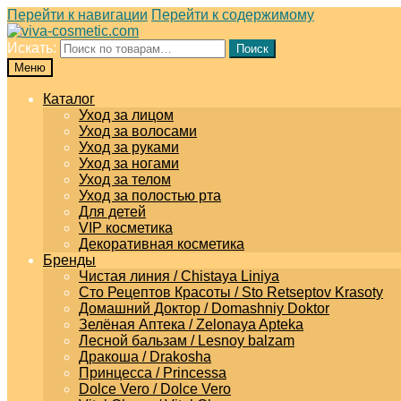
Перейти к навигации
Перейти к содержимому
Искать:
Поиск
Меню
Каталог
Уход за лицом
Уход за волосами
Уход за руками
Уход за ногами
Уход за телом
Уход за полостью рта
Для детей
VIP косметика
Декоративная косметика
Бренды
Чистая линия / Chistaya Liniya
Сто Рецептов Красоты / Sto Retseptov Krasoty
Домашний Доктор / Domashniy Doktor
Зелёная Аптека / Zelonaya Apteka
Лесной бальзам / Lesnoy balzam
Дракоша / Drakosha
Принцесса / Princessa
Dolce Vero / Dolce Vero