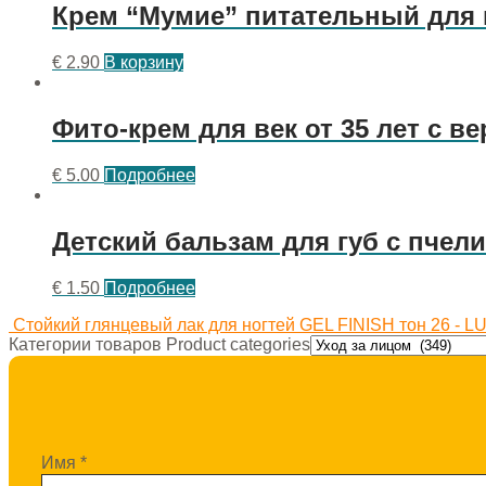
Крем “Мумие” питательный для 
€
2.90
В корзину
Фито-крем для век от 35 лет с 
€
5.00
Подробнее
Детский бальзам для губ с пче
€
1.50
Подробнее
Стойкий глянцевый лак для ногтей GEL FINISH тон 26 - 
Категории товаров Product categories
Имя
*