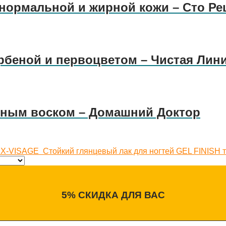
нормальной и жирной кожи – Сто Ре
вербеной и первоцветом – Чистая Лин
линым воском – Домашний Доктор
LUX-VISAGE
Стойкий глянцевый лак для ногтей GEL FINISH 
5% СКИДКА ДЛЯ ВАС