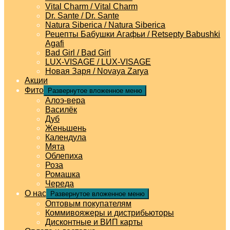
Vital Charm / Vital Charm
Dr. Sante / Dr. Sante
Natura Siberica / Natura Siberica
Рецепты Бабушки Агафьи / Retsepty Babushki
Agafi
Bad Girl / Bad Girl
LUX-VISAGE / LUX-VISAGE
Новая Заря / Novaya Zarya
Акции
Фито
Развернутое вложенное меню
Алоэ-вера
Василёк
Дуб
Женьшень
Календула
Мята
Облепиха
Роза
Ромашка
Череда
О нас
Развернутое вложенное меню
Оптовым покупателям
Коммивояжеры и дистрибьюторы
Дисконтные и ВИП карты