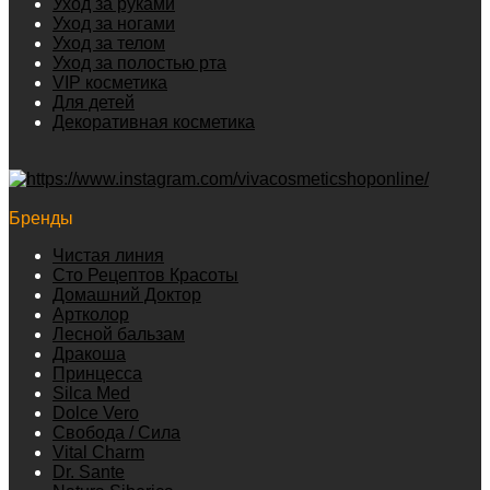
Уход за руками
Уход за ногами
Уход за телом
Уход за полостью рта
VIP косметика
Для детей
Декоративная косметика
Бренды
Чистая линия
Сто Рецептов Красоты
Домашний Доктор
Артколор
Лесной бальзам
Дракоша
Принцесса
Silca Med
Dolce Vero
Свобода / Сила
Vital Charm
Dr. Sante