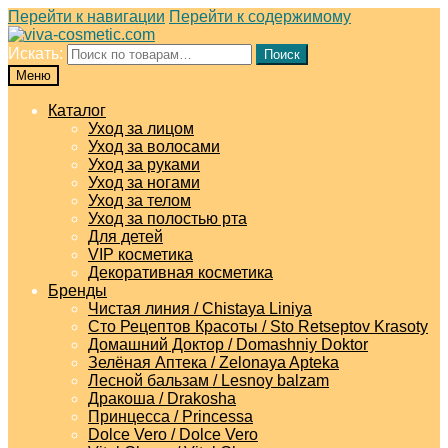
Перейти к навигации
Перейти к содержимому
Искать:
Поиск
Меню
Каталог
Уход за лицом
Уход за волосами
Уход за руками
Уход за ногами
Уход за телом
Уход за полостью рта
Для детей
VIP косметика
Декоративная косметика
Бренды
Чистая линия / Chistaya Liniya
Сто Рецептов Красоты / Sto Retseptov Krasoty
Домашний Доктор / Domashniy Doktor
Зелёная Аптека / Zelonaya Apteka
Лесной бальзам / Lesnoy balzam
Дракоша / Drakosha
Принцесса / Princessa
Dolce Vero / Dolce Vero