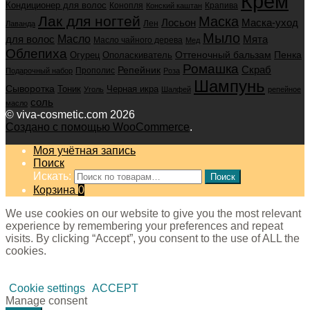
Крем
Кондиционер для волос
Конопля
Крапива
Конский каштан
Лак для ногтей
Маска
Маска-уход
Лосьон
Лен
Лаванда
Мыло
для волос
Масло
Мята
Масло чайного дерева
Мед
Облепиха
Оттеночный бальзам
Пенка
Огурец
Ополаскиватель
Ромашка
Скраб
Репейник
Прополис
Подарочный набор
Роза
Шампунь
Сыворотка
Черная икра
Тоник
Уголь
Шалфей
репейное
соль
масло
© viva-cosmetic.com 2026
Создано с помощью WooCommerce
.
Моя учётная запись
Поиск
Искать:
Поиск
Корзина
0
We use cookies on our website to give you the most relevant
experience by remembering your preferences and repeat
visits. By clicking “Accept”, you consent to the use of ALL the
cookies.
Cookie settings
ACCEPT
Manage consent