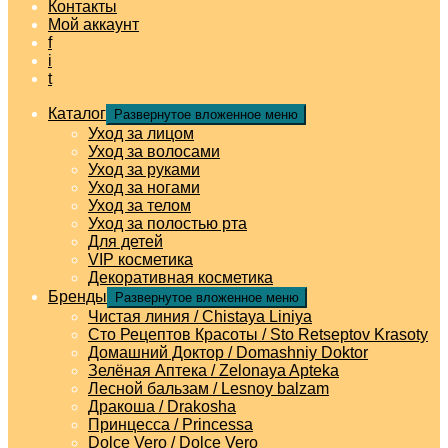
Контакты
Мой аккаунт
f
i
t
Каталог
Развернутое вложенное меню
Уход за лицом
Уход за волосами
Уход за руками
Уход за ногами
Уход за телом
Уход за полостью рта
Для детей
VIP косметика
Декоративная косметика
Бренды
Развернутое вложенное меню
Чистая линия / Chistaya Liniya
Сто Рецептов Красоты / Sto Retseptov Krasoty
Домашний Доктор / Domashniy Doktor
Зелёная Аптека / Zelonaya Apteka
Лесной бальзам / Lesnoy balzam
Дракоша / Drakosha
Принцесса / Princessa
Dolce Vero / Dolce Vero