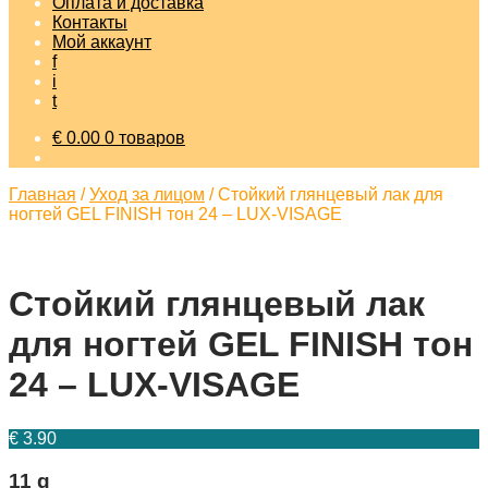
Оплата и доставка
Контакты
Мой аккаунт
f
i
t
€
0.00
0 товаров
Главная
/
Уход за лицом
/
Стойкий глянцевый лак для
ногтей GEL FINISH тон 24 – LUX-VISAGE
Стойкий глянцевый лак
для ногтей GEL FINISH тон
24 – LUX-VISAGE
€
3.90
11 g