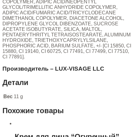
COPOLYMER, ADIPIC ACID/NEOPENTYL
GLYCOL/TRIMELLITIC ANHYDRIDE COPOLYMER,
ADIPIC ACID/FUMARIC ACID/TRICYCLODECANE
DIMETHANOL COPOLYMER, DIACETONE ALCOHOL,
DIPROPYLENE GLYCOL DIBENZOATE, SUCROSE
ACETATE ISOBUTYRATE, SILICA, MALTOL,
PENTAERYTHRITYL TETRAISOSTEARATE, ALUMINUM
HYDROXIDE, TRIETHOXYCAPRYLYLSILANE,
PHOSPHORIC ACID, BARIUM SULFATE, +/- [CI 15850, CI
15880, CI 19140, CI 60725, CI 77491, CI 77499, CI 77510,
CI 77891].
Производитель – LUX-VISAGE LLC
Детали
Вес
11 g
Похожие товары
Крем для лица “Огуречный”