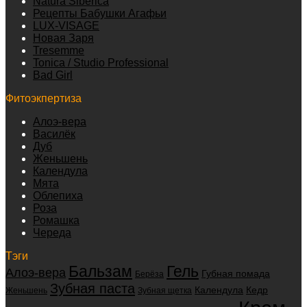
Natura Siberica
Рецепты Бабушки Агафьи
LUX-VISAGE
Новая Заря
Tresemme
Tonica / Studio Professional
Bad Girl
Фитоэкпертиза
Алоэ-вера
Василёк
Дуб
Женьшень
Календула
Мята
Облепиха
Роза
Ромашка
Череда
Тэги
Бальзам
Гель
Алоэ-вера
Губная помада
Берёза
Зубная паста
Календула
Кедр
Женьшень
Зубная щетка