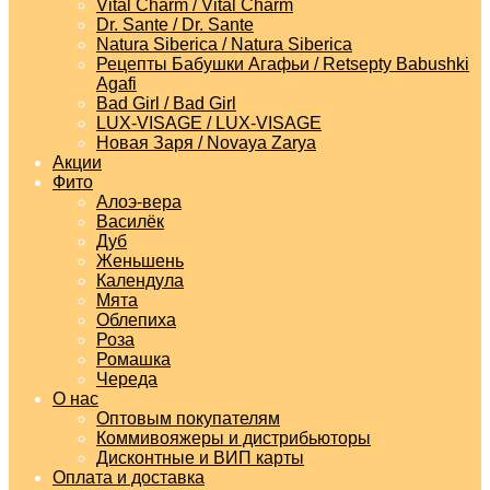
Vital Charm / Vital Charm
Dr. Sante / Dr. Sante
Natura Siberica / Natura Siberica
Рецепты Бабушки Агафьи / Retsepty Babushki
Agafi
Bad Girl / Bad Girl
LUX-VISAGE / LUX-VISAGE
Новая Заря / Novaya Zarya
Акции
Фито
Алоэ-вера
Василёк
Дуб
Женьшень
Календула
Мята
Облепиха
Роза
Ромашка
Череда
О нас
Оптовым покупателям
Коммивояжеры и дистрибьюторы
Дисконтные и ВИП карты
Оплата и доставка