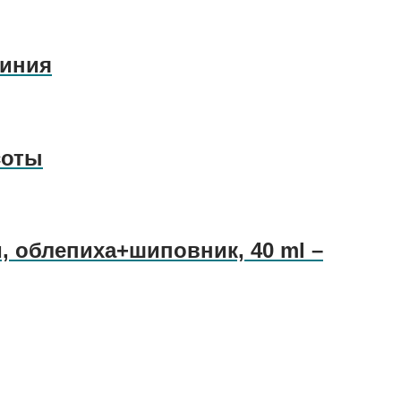
Линия
соты
 облепиха+шиповник, 40 ml –