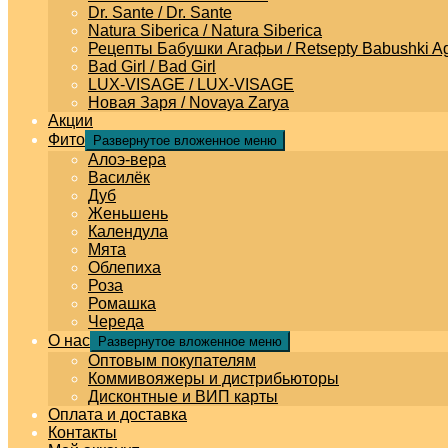
Dr. Sante / Dr. Sante
Natura Siberica / Natura Siberica
Рецепты Бабушки Агафьи / Retsepty Babushki Ag
Bad Girl / Bad Girl
LUX-VISAGE / LUX-VISAGE
Новая Заря / Novaya Zarya
Акции
Фито
Развернутое вложенное меню
Алоэ-вера
Василёк
Дуб
Женьшень
Календула
Мята
Облепиха
Роза
Ромашка
Череда
О нас
Развернутое вложенное меню
Оптовым покупателям
Коммивояжеры и дистрибьюторы
Дисконтные и ВИП карты
Оплата и доставка
Контакты