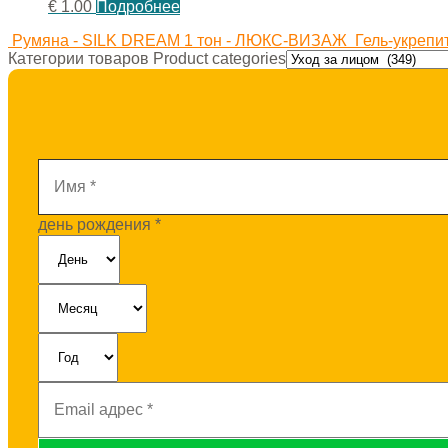
€
1.00
Подробнее
Румяна - SILK DREAM 1 тон - ЛЮКС-ВИЗАЖ
Гель-укреп
Категории товаров Product categories
Имя
*
день рождения
*
Email
адрес
*