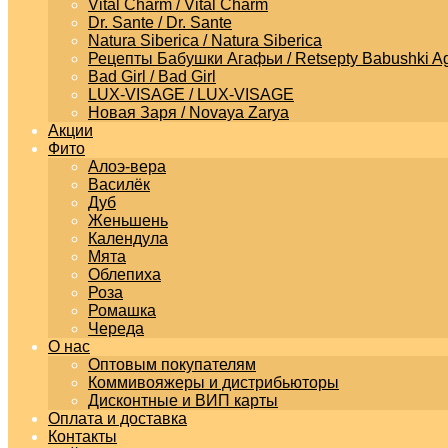
Vital Charm / Vital Charm
Dr. Sante / Dr. Sante
Natura Siberica / Natura Siberica
Рецепты Бабушки Агафьи / Retsepty Babushki Ag
Bad Girl / Bad Girl
LUX-VISAGE / LUX-VISAGE
Новая Заря / Novaya Zarya
Акции
Фито
Алоэ-вера
Василёк
Дуб
Женьшень
Календула
Мята
Облепиха
Роза
Ромашка
Череда
О нас
Оптовым покупателям
Коммивояжеры и дистрибьюторы
Дисконтные и ВИП карты
Оплата и доставка
Контакты