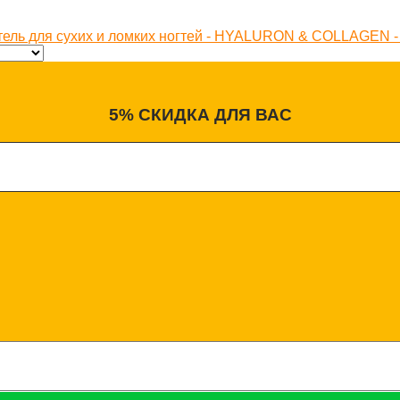
итель для сухих и ломких ногтей - HYALURON & COLLAGE
5% СКИДКА ДЛЯ ВАС