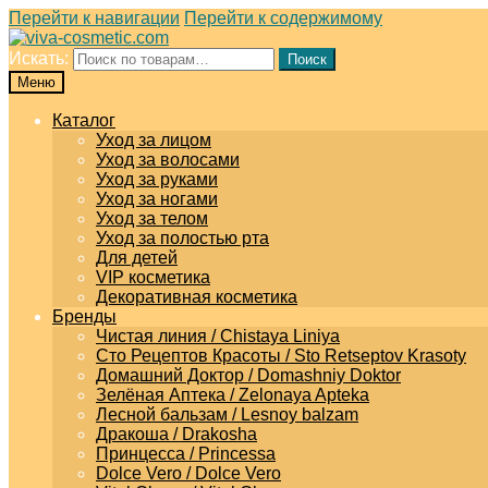
Перейти к навигации
Перейти к содержимому
Искать:
Поиск
Меню
Каталог
Уход за лицом
Уход за волосами
Уход за руками
Уход за ногами
Уход за телом
Уход за полостью рта
Для детей
VIP косметика
Декоративная косметика
Бренды
Чистая линия / Chistaya Liniya
Сто Рецептов Красоты / Sto Retseptov Krasoty
Домашний Доктор / Domashniy Doktor
Зелёная Аптека / Zelonaya Apteka
Лесной бальзам / Lesnoy balzam
Дракоша / Drakosha
Принцесса / Princessa
Dolce Vero / Dolce Vero