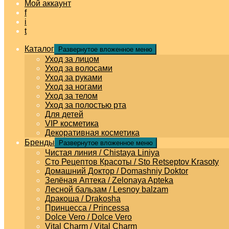
Мой аккаунт
f
i
t
Каталог
Развернутое вложенное меню
Уход за лицом
Уход за волосами
Уход за руками
Уход за ногами
Уход за телом
Уход за полостью рта
Для детей
VIP косметика
Декоративная косметика
Бренды
Развернутое вложенное меню
Чистая линия / Chistaya Liniya
Сто Рецептов Красоты / Sto Retseptov Krasoty
Домашний Доктор / Domashniy Doktor
Зелёная Аптека / Zelonaya Apteka
Лесной бальзам / Lesnoy balzam
Дракоша / Drakosha
Принцесса / Princessa
Dolce Vero / Dolce Vero
Vital Charm / Vital Charm