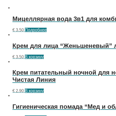
Мицеллярная вода 3в1 для комби
€
3.50
Подробнее
Крем для лица “Женьшеневый” л
€
3.50
В корзину
Крем питательный ночной для н
Чистая Линия
€
2.90
В корзину
Гигиеническая помада “Мед и о