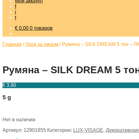
Мой аккаунт
f
i
t
€
0.00
0 товаров
Главная
/
Уход за лицом
/
Румяна – SILK DREAM 5 тон –
Румяна – SILK DREAM 5 т
€
3.90
5 g
Нет в наличии
Артикул:
12901855
Категории:
LUX-VISAGE
,
Декоративная