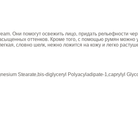
eam. Они помогут освежить лицо, придать рельефности черт
насыщенных оттенков. Кроме того, с помощью румян можно 
легкая, словно шелк, нежно ложится на кожу и легко растуш
agnesium Stearate,bis-diglyceryl Polyacyladipate-1,caprylyl Gly