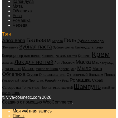
Календула
Мята
Облепиха
Роза
Ромашка
Череда
Тэги
Бальзам
Гель
Алоэ-вера
Губная помада
Берёза
Зубная паста
Календула
Кедр
Женьшень
Зубная щетка
Крем
Кондиционер для волос
Конопля
Крапива
Конский каштан
Лак для ногтей
Маска
Маска-уход
Лосьон
Лен
Лаванда
Мыло
для волос
Масло
Мята
Масло чайного дерева
Мед
Облепиха
Оттеночный бальзам
Пенка
Огурец
Ополаскиватель
Ромашка
Скраб
Репейник
Прополис
Подарочный набор
Роза
Шампунь
Сыворотка
Черная икра
Тоник
Уголь
Шалфей
репейное
соль
масло
© viva-cosmetic.com 2026
Создано с помощью WooCommerce
.
Моя учётная запись
Поиск