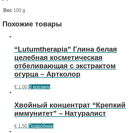
Вес
100 g
Похожие товары
“Lutumtherapia” Глина белая
целебная косметическая
отбеливающая с экстрактом
огурца – Артколор
€
1.00
В корзину
Хвойный концентрат “Крепкий
иммунитет” – Натуралист
€
1.50
Подробнее