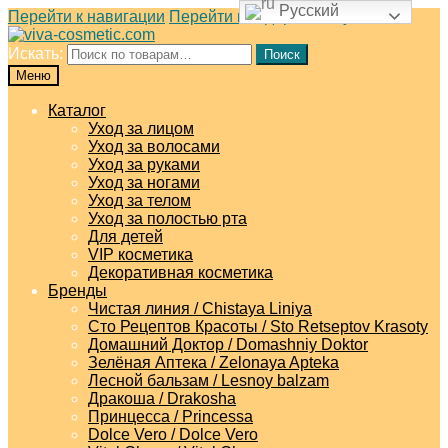
Русский
Перейти к навигации
Перейти к содержимому
Искать:
Поиск
Меню
Каталог
Уход за лицом
Уход за волосами
Уход за руками
Уход за ногами
Уход за телом
Уход за полостью рта
Для детей
VIP косметика
Декоративная косметика
Бренды
Чистая линия / Chistaya Liniya
Сто Рецептов Красоты / Sto Retseptov Krasoty
Домашний Доктор / Domashniy Doktor
Зелёная Аптека / Zelonaya Apteka
Лесной бальзам / Lesnoy balzam
Дракоша / Drakosha
Принцесса / Princessa
Dolce Vero / Dolce Vero