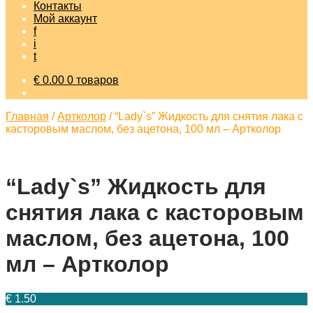
Контакты
Мой аккаунт
f
i
t
€
0.00
0 товаров
Главная
/
Артколор
/
“Lady`s” Жидкость для снятия лака с
касторовым маслом, без ацетона, 100 мл – Артколор
“Lady`s” Жидкость для
снятия лака с касторовым
маслом, без ацетона, 100
мл – Артколор
€
1.50