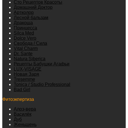
Сто Рецептов Красоты
Домашний Доктор
Артколор
Лесной бальзам
Дракоша
Принцесса
Silca Med
Dolce Vero
Свобода / Сила
Vital Charm
Dr. Sante
Natura Siberica
Рецепты Бабушки Агафьи
LUX-VISAGE
Новая Заря
Tresemme
Tonica / Studio Professional
Bad Girl
Фитоэкпертиза
Алоэ-вера
Василёк
Дуб
Женьшень