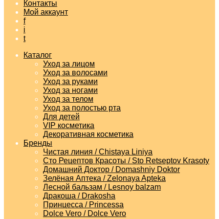
Контакты
Мой аккаунт
f
i
t
Каталог
Уход за лицом
Уход за волосами
Уход за руками
Уход за ногами
Уход за телом
Уход за полостью рта
Для детей
VIP косметика
Декоративная косметика
Бренды
Чистая линия / Chistaya Liniya
Сто Рецептов Красоты / Sto Retseptov Krasoty
Домашний Доктор / Domashniy Doktor
Зелёная Аптека / Zelonaya Apteka
Лесной бальзам / Lesnoy balzam
Дракоша / Drakosha
Принцесса / Princessa
Dolce Vero / Dolce Vero