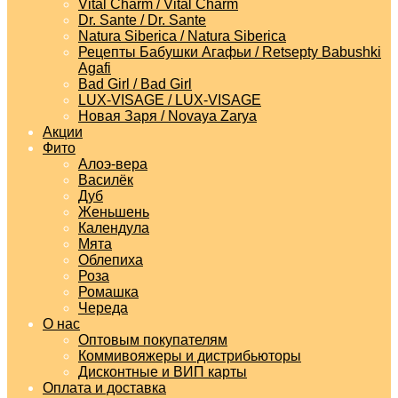
Vital Charm / Vital Charm
Dr. Sante / Dr. Sante
Natura Siberica / Natura Siberica
Рецепты Бабушки Агафьи / Retsepty Babushki
Agafi
Bad Girl / Bad Girl
LUX-VISAGE / LUX-VISAGE
Новая Заря / Novaya Zarya
Акции
Фито
Алоэ-вера
Василёк
Дуб
Женьшень
Календула
Мята
Облепиха
Роза
Ромашка
Череда
О нас
Оптовым покупателям
Коммивояжеры и дистрибьюторы
Дисконтные и ВИП карты
Оплата и доставка