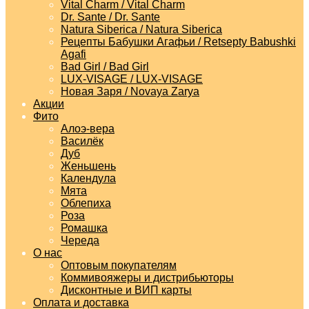
Vital Charm / Vital Charm
Dr. Sante / Dr. Sante
Natura Siberica / Natura Siberica
Рецепты Бабушки Агафьи / Retsepty Babushki
Agafi
Bad Girl / Bad Girl
LUX-VISAGE / LUX-VISAGE
Новая Заря / Novaya Zarya
Акции
Фито
Алоэ-вера
Василёк
Дуб
Женьшень
Календула
Мята
Облепиха
Роза
Ромашка
Череда
О нас
Оптовым покупателям
Коммивояжеры и дистрибьюторы
Дисконтные и ВИП карты
Оплата и доставка