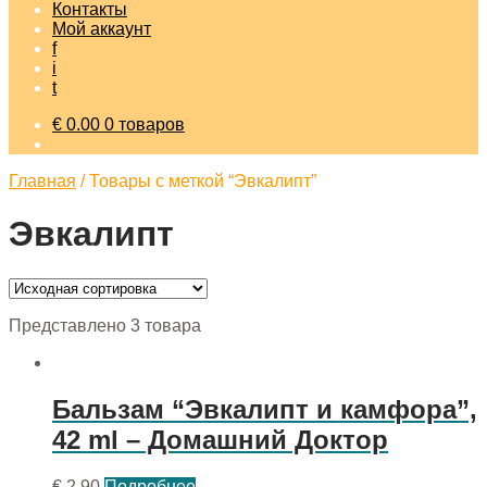
Контакты
Мой аккаунт
f
i
t
€
0.00
0 товаров
Главная
/
Товары с меткой “Эвкалипт”
Эвкалипт
Представлено 3 товара
Бальзам “Эвкалипт и камфора”,
42 ml – Домашний Доктор
€
2.90
Подробнее