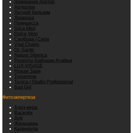
Домашний Доктор
Артколор
Лесной бальзам
Дракоша
Принцесса
Silca Med
Dolce Vero
Свобода / Сила
Vital Charm
Dr. Sante
Natura Siberica
Рецепты Бабушки Агафьи
LUX-VISAGE
Новая Заря
Tresemme
Tonica / Studio Professional
Bad Girl
Фитоэкпертиза
Алоэ-вера
Василёк
Дуб
Женьшень
Календула