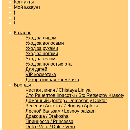
Контакты
Мой аккаунт
f
i
t
Каталог
Уход за лицом
Уход за волосами
Уход за руками
Уход за ногами
Уход за телом
Уход за полостью рта
Для детей
VIP косметика
Декоративная косметика
Бренды
Чистая линия / Chistaya Liniya
Сто Рецептов Красоты / Sto Retseptov Krasoty
Домашний Доктор / Domashniy Doktor
Зелёная Аптека / Zelonaya Apteka
Лесной бальзам / Lesnoy balzam
Дракоша / Drakosha
Принцесса / Princessa
Dolce Vero / Dolce Vero