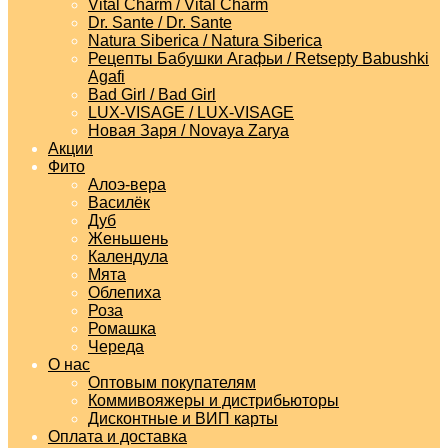
Vital Charm / Vital Charm
Dr. Sante / Dr. Sante
Natura Siberica / Natura Siberica
Рецепты Бабушки Агафьи / Retsepty Babushki
Agafi
Bad Girl / Bad Girl
LUX-VISAGE / LUX-VISAGE
Новая Заря / Novaya Zarya
Акции
Фито
Алоэ-вера
Василёк
Дуб
Женьшень
Календула
Мята
Облепиха
Роза
Ромашка
Череда
О нас
Оптовым покупателям
Коммивояжеры и дистрибьюторы
Дисконтные и ВИП карты
Оплата и доставка