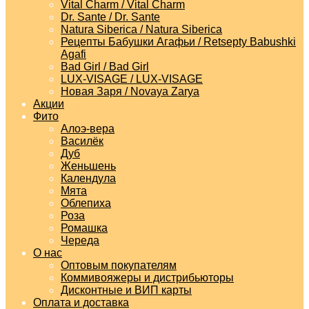
Vital Charm / Vital Charm
Dr. Sante / Dr. Sante
Natura Siberica / Natura Siberica
Рецепты Бабушки Агафьи / Retsepty Babushki
Agafi
Bad Girl / Bad Girl
LUX-VISAGE / LUX-VISAGE
Новая Заря / Novaya Zarya
Акции
Фито
Алоэ-вера
Василёк
Дуб
Женьшень
Календула
Мята
Облепиха
Роза
Ромашка
Череда
О нас
Оптовым покупателям
Коммивояжеры и дистрибьюторы
Дисконтные и ВИП карты
Оплата и доставка