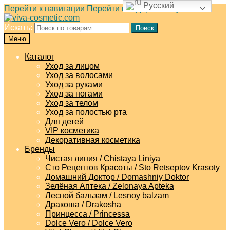
Русский
Перейти к навигации
Перейти к содержимому
Искать:
Поиск
Меню
Каталог
Уход за лицом
Уход за волосами
Уход за руками
Уход за ногами
Уход за телом
Уход за полостью рта
Для детей
VIP косметика
Декоративная косметика
Бренды
Чистая линия / Chistaya Liniya
Сто Рецептов Красоты / Sto Retseptov Krasoty
Домашний Доктор / Domashniy Doktor
Зелёная Аптека / Zelonaya Apteka
Лесной бальзам / Lesnoy balzam
Дракоша / Drakosha
Принцесса / Princessa
Dolce Vero / Dolce Vero