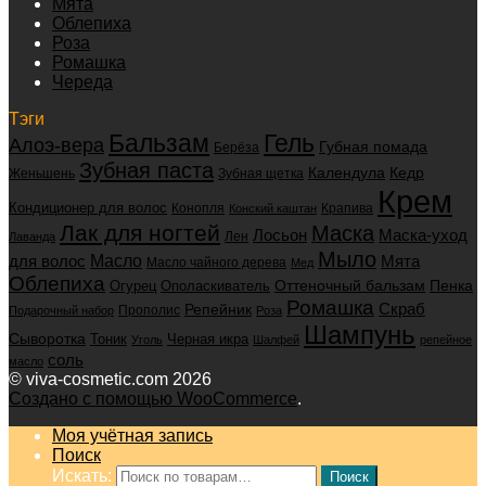
Мята
Облепиха
Роза
Ромашка
Череда
Тэги
Бальзам
Гель
Алоэ-вера
Губная помада
Берёза
Зубная паста
Календула
Кедр
Женьшень
Зубная щетка
Крем
Кондиционер для волос
Конопля
Крапива
Конский каштан
Лак для ногтей
Маска
Маска-уход
Лосьон
Лен
Лаванда
Мыло
для волос
Масло
Мята
Масло чайного дерева
Мед
Облепиха
Оттеночный бальзам
Пенка
Огурец
Ополаскиватель
Ромашка
Скраб
Репейник
Прополис
Подарочный набор
Роза
Шампунь
Сыворотка
Черная икра
Тоник
Уголь
Шалфей
репейное
соль
масло
© viva-cosmetic.com 2026
Создано с помощью WooCommerce
.
Моя учётная запись
Поиск
Искать:
Поиск